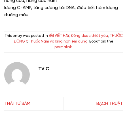
hồng cầu, nâng cao hàm
lượng C-AMP, tăng cường tái DNA, điều tiết hàm lượng
đường máu.
This entry was posted in
BÀI VIẾT HAY
,
Đông dược thiết yếu
,
THUỐC
ĐÔNG Y
,
Thuốc Nam và king nghiệm dùng
. Bookmark the
permalink
.
TV C
THÁI TỬ SÂM
BẠCH TRUẬT