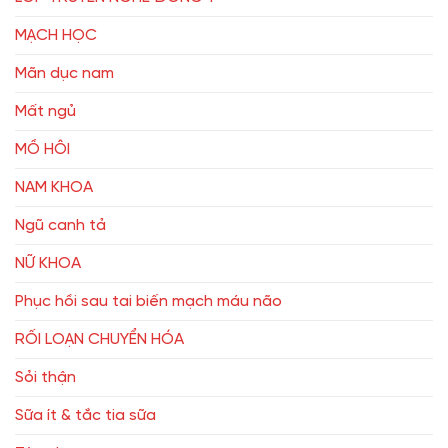
MẠCH HỌC
Mãn dục nam
Mất ngủ
MỒ HÔI
NAM KHOA
Ngũ canh tả
NỮ KHOA
Phục hồi sau tai biến mạch máu não
RỐI LOẠN CHUYỂN HÓA
Sỏi thận
Sữa ít & tắc tia sữa