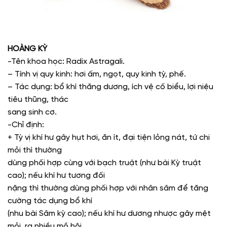
HOÀNG KỲ
-Tên khoa học: Radix Astragali.
– Tính vị quy kinh: hơi ấm, ngọt, quy kinh tỳ, phế.
– Tác dụng: bổ khí thăng dương, ích vệ cố biểu, lợi niệu
tiêu thũng, thác
sang sinh cơ.
-Chỉ định:
+ Tỳ vị khí hư gây hụt hơi, ăn ít, đại tiện lỏng nát, tứ chi
mỏi thì thường
dùng phối hợp cùng với bạch truật (như bài Kỳ truật
cao); nếu khí hư tương đối
nặng thì thường dùng phối hợp với nhân sâm để tăng
cường tác dụng bổ khí
(nhu bài Sâm kỳ cao); nếu khí hư dương nhược gây mệt
mỏi, ra nhiều mồ hôi