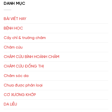
DANH MỤC
BÀI VIẾT HAY
BỆNH HỌC
Cấy chỉ & trường châm
Châm cứu
CHÂM CỨU BÌNH HOÀNH CHÂM
CHÂM CỨU ĐỔNG THỊ
Chăm sóc da
Chưa được phân loại
CƠ XƯƠNG KHỚP
DA LIỄU