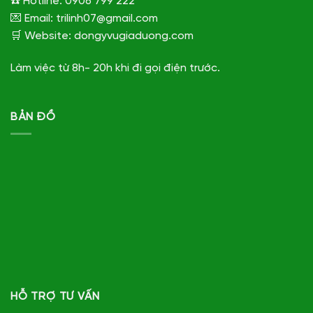
☎️ Hotline: 0906 799 222
💌 Email: trilinh07@gmail.com
🛒 Website: dongyvugiaduong.com
Làm việc từ 8h- 20h khi đi gọi điện trước.
BẢN ĐỒ
HỖ TRỢ TƯ VẤN