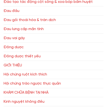
Đào tạo tác động cột sống & xoa bóp bấm huyệt
Đau đầu
Đau gối thoái hóa & tràn dịch
Đau lưng cấp mãn tính
Đau vai gáy
Đông dược
Đông dược thiết yếu
GIỚI THIỆU
Hội chứng ruột kích thích
Hội chứng trào ngược thực quản
KHÁM CHỮA BỆNH TẠI NHÀ
Kinh nguyệt không đều