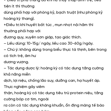
+ Điều trị phù thũng do khí hư thủy thấp đình trệ, tiểu
tiện ít thì thường
dùng phối hợp với phòng kỷ, bạch truật (như phòng kỷ
hoàng kỳ thang).
+Điều trị khí huyết bất túc , mụn nhọt nội hãm thì
thường phối hợp với
đương quy, xuyên sơn giáp, tạo giác thích.
– Liều dùng: 10-15g/ ngày, liều cao 30-60g/ngày.
– Chú ý: không dùng trong biểu thực tà thịnh, bên trong
có tích trệ, âm hư
dương vượng.
– Tác dụng dược lý: hoàng kỳ có tác dụng tăng cường
khả năng miễn
dịch, lợi niệu, chống lão suy, dưỡng can, hạ huyết áp.
Thực nghiệm gây viêm
thận, hoàng kỳ có tác dụng tiêu trừ protein niệu, tăng
cường bóp cơ tim, ngoài
ra còn có tác dụng kháng khuẩn, ổn địng màng tế bào