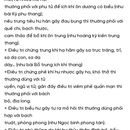
thường phối với phụ tử để ích khí ôn dương có biểu (như
bài Kỳ phụ thang);
nếu trung tiêu hư hàn gây đau bụng thì thường phối với
quế chi, bạch thược,
cam thảo để bổ khí ôn trung (như hoàng kỳ kiến trung
thang).
+ Điều trị chứng trung khí hạ hãm gây sa trực tràng, trĩ,
sa dạ con, sa dạ
dày… (như bài Bổ trung ích khí thang)
+Điều trị chứng phế khí hư nhược gây ho, khó thở thì
thường dùng với tử
uyển, ngũ vị tử; gần đây điều trị viêm phế quản mạn thì
thường phối với bách
bộ, địa long.
+ Điều trị biểu hư gây tự ra mồ hôi thì thường dùng phối
hợp với bạch
truật, phòng phong (như Ngọc bình phong tán).