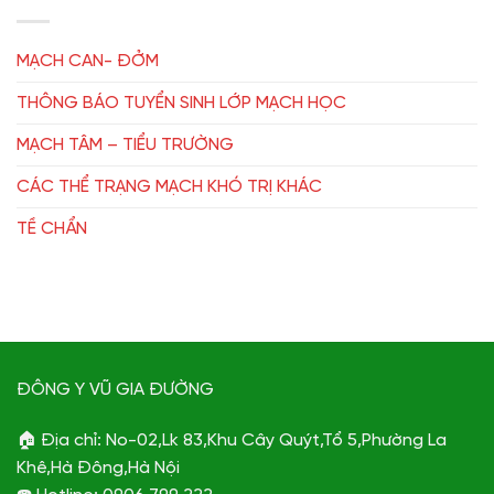
MẠCH CAN- ĐỞM
THÔNG BÁO TUYỂN SINH LỚP MẠCH HỌC
MẠCH TÂM – TIỂU TRƯỜNG
CÁC THỂ TRẠNG MẠCH KHÓ TRỊ KHÁC
TỀ CHẨN
ĐÔNG Y VŨ GIA ĐƯỜNG
🏠 Địa chỉ: No-02,Lk 83,Khu Cây Quýt,Tổ 5,Phường La
Khê,Hà Đông,Hà Nội