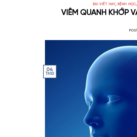
BÀI VIẾT HAY
,
BỆNH HỌC
VIÊM QUANH KHỚP V
POS
04
Th10