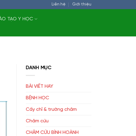
Liên hệ
Giới thiệu
ÀO TẠO Y HỌC
DANH MỤC
BÀI VIẾT HAY
BỆNH HỌC
Cấy chỉ & trường châm
Châm cứu
CHÂM CỨU BÌNH HOÀNH