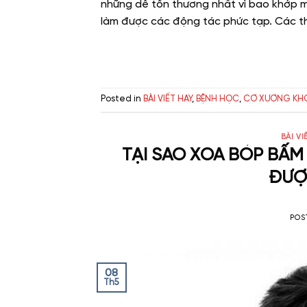
những dễ tổn thương nhất vì bao khớp 
làm được các động tác phức tạp. Các t
Posted in
BÀI VIẾT HAY
,
BỆNH HỌC
,
CƠ XƯƠNG KH
BÀI VI
TẠI SAO XOA BÓP BẤ
ĐƯỢ
POS
08
Th5