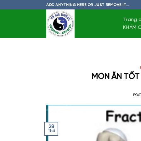
Skip
ADD ANYTHING HERE OR JUST REMOVE IT...
to
content
Trang 
KHÁM C
MÓN ĂN TỐT 
POS
28
Th3