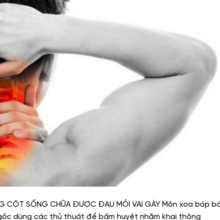
NG CỘT SỐNG CHỮA ĐƯỢC ĐAU MỎI VAI GÁY Môn xoa bóp b
 gốc dùng các thủ thuật để bấm huyệt nhằm khai thông