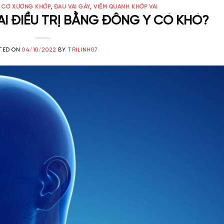
,
CƠ XƯƠNG KHỚP
,
ĐAU VAI GÁY
,
VIÊM QUANH KHỚP VAI
AI ĐIỀU TRỊ BẰNG ĐÔNG Y CÓ KHÓ?
TED ON
04/10/2022
BY
TRILINH07