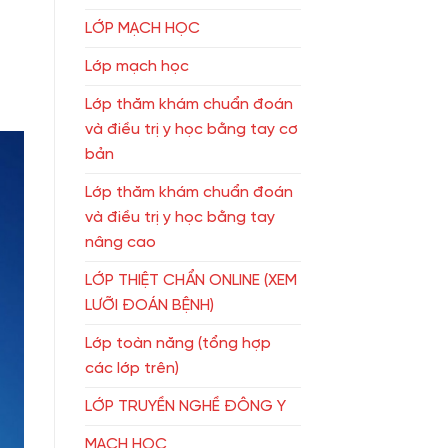
LỚP MẠCH HỌC
Lớp mạch học
Lớp thăm khám chuẩn đoán
và điều trị y học bằng tay cơ
bản
Lớp thăm khám chuẩn đoán
và điều trị y học bằng tay
nâng cao
LỚP THIỆT CHẨN ONLINE (XEM
LƯỠI ĐOÁN BỆNH)
Lớp toàn năng (tổng hợp
các lớp trên)
LỚP TRUYỀN NGHỀ ĐÔNG Y
MẠCH HỌC