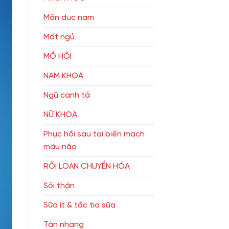
Mãn dục nam
Mất ngủ
MỒ HÔI
NAM KHOA
Ngũ canh tả
NỮ KHOA
Phục hồi sau tai biến mạch
máu não
RỐI LOẠN CHUYỂN HÓA
Sỏi thận
Sữa ít & tắc tia sữa
Tàn nhang