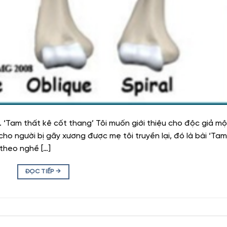
am thất kê cốt thang’ Tôi muốn giới thiệu cho độc giả mộ
 cho người bị gãy xương được mẹ tôi truyền lại, đó là bài ‘Tam
 theo nghề […]
ĐỌC TIẾP
→