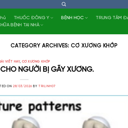
chủ
THUỐC ĐÔNG Y
BỆNH HỌC
TRUNG TÂM Đ
HỮA BỆNH TẠI NHÀ
CATEGORY ARCHIVES:
CƠ XƯƠNG KHỚP
BÀI VIẾT HAY
,
CƠ XƯƠNG KHỚP
CHO NGƯỜI BỊ GÃY XƯƠNG.
TED ON
28/03/2026
BY
TRILINH07