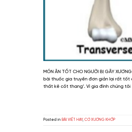
MÓN ĂN TỐT CHO NGƯỜI BỊ GÃY XƯƠNG. ‘T
bài thuốc gia truyền đơn giản lại rất tốt
thất kê cốt thang’. Vì gia đình chúng tôi
Posted in
BÀI VIẾT HAY
,
CƠ XƯƠNG KHỚP