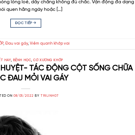
mỏng lỏng loẻ, dây chằng không đủ chắc. Vận động đa dạng
hói quen hằng ngày hoặc […]
ĐỌC TIẾP
→
ỚP
,
Đau vai gáy
,
Viêm quanh khớp vai
ẾT HAY
,
BỆNH HỌC
,
CƠ XƯƠNG KHỚP
M HUYỆT- TÁC ĐỘNG CỘT SỐNG CHỮA
C ĐAU MỎI VAI GÁY
TED ON
08/05/2022
BY
TRILINH07