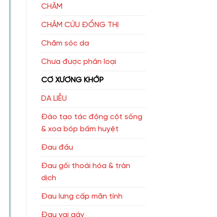
CHÂM
CHÂM CỨU ĐỔNG THỊ
Chăm sóc da
Chưa được phân loại
CƠ XƯƠNG KHỚP
DA LIỄU
Đào tạo tác động cột sống
& xoa bóp bấm huyệt
Đau đầu
Đau gối thoái hóa & tràn
dịch
Đau lưng cấp mãn tính
Đau vai gáy