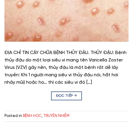
ĐỊA CHỈ TIN CẬY CHỮA BỆNH THỦY ĐẬU. THỦY ĐẬU: Bệnh
thủy đậu do một loại siêu vi mang tên Varicella Zoster
Virus (VZV) gây nên, thủy đậu là một bệnh rất dễ lây
truyền: Khi 1 người mang siêu vi thủy đậu nói, hắt hơi
nhảy mũi) hoặc ho… thì các siêu vi đó […]
ĐỌC TIẾP
→
Posted in
BỆNH HỌC
,
TRUYỀN NHIỄM