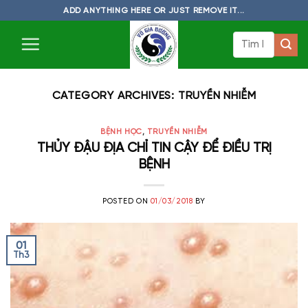
Skip
ADD ANYTHING HERE OR JUST REMOVE IT...
to
Tìm
content
kiếm:
CATEGORY ARCHIVES:
TRUYỀN NHIỄM
BỆNH HỌC
,
TRUYỀN NHIỄM
THỦY ĐẬU ĐỊA CHỈ TIN CẬY ĐỂ ĐIỀU TRỊ
BỆNH
POSTED ON
01/03/2018
BY
01
Th3