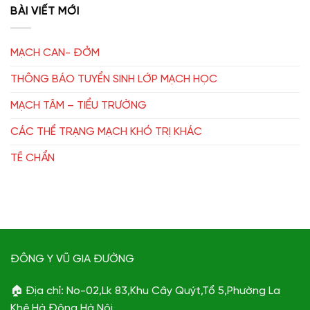
BÀI VIẾT MỚI
MẠCH CAN- ĐỞM
THÔNG BÁO TUYỂN SINH LỚP MẠCH HỌC
MẠCH TÂM – TIỂU TRƯỜNG
CÁC THỂ TRẠNG MẠCH KHÓ TRỊ KHÁC
TỀ CHẨN
ĐÔNG Y VŨ GIA ĐƯỜNG
🏠 Địa chỉ: No-02,Lk 83,Khu Cây Quýt,Tổ 5,Phường La
Khê,Hà Đông,Hà Nội