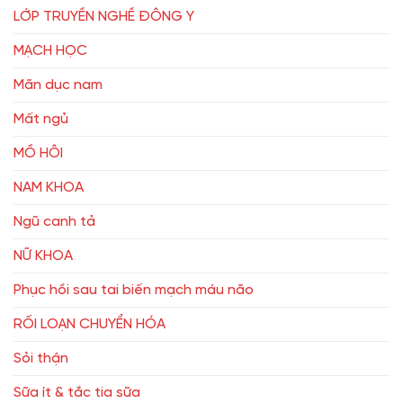
LỚP TRUYỀN NGHỀ ĐÔNG Y
MẠCH HỌC
Mãn dục nam
Mất ngủ
MỒ HÔI
NAM KHOA
Ngũ canh tả
NỮ KHOA
Phục hồi sau tai biến mạch máu não
RỐI LOẠN CHUYỂN HÓA
Sỏi thận
Sữa ít & tắc tia sữa