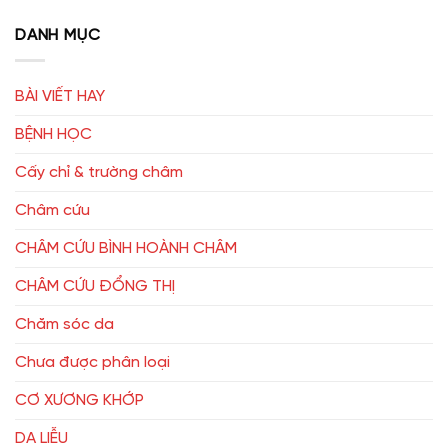
DANH MỤC
BÀI VIẾT HAY
BỆNH HỌC
Cấy chỉ & trường châm
Châm cứu
CHÂM CỨU BÌNH HOÀNH CHÂM
CHÂM CỨU ĐỔNG THỊ
Chăm sóc da
Chưa được phân loại
CƠ XƯƠNG KHỚP
DA LIỄU