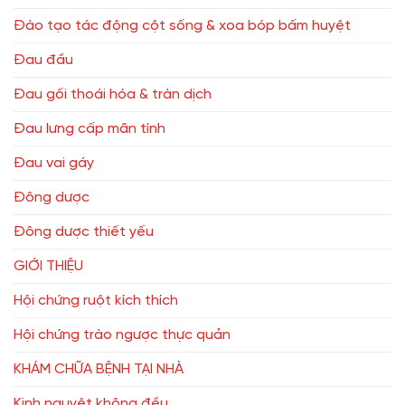
Đào tạo tác động cột sống & xoa bóp bấm huyệt
Đau đầu
Đau gối thoái hóa & tràn dịch
Đau lưng cấp mãn tính
Đau vai gáy
Đông dược
Đông dược thiết yếu
GIỚI THIỆU
Hội chứng ruột kích thích
Hội chứng trào ngược thực quản
KHÁM CHỮA BỆNH TẠI NHÀ
Kinh nguyệt không đều