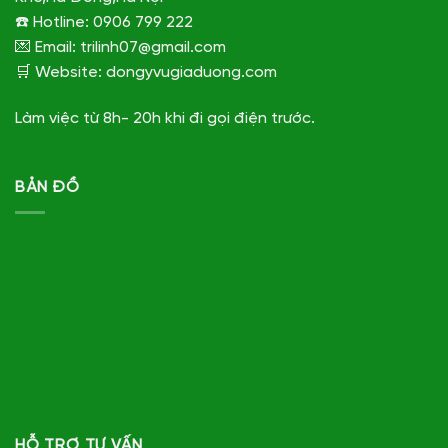
☎️ Hotline: 0906 799 222
💌 Email: trilinh07@gmail.com
🛒 Website: dongyvugiaduong.com
Làm việc từ 8h- 20h khi đi gọi điện trước.
BẢN ĐỒ
HỖ TRỢ TƯ VẤN