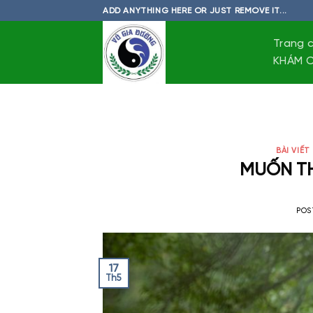
Skip
ADD ANYTHING HERE OR JUST REMOVE IT...
to
content
Trang 
KHÁM C
BÀI VIẾT
MUỐN TH
POS
17
Th5