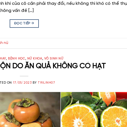
nh khí của cô cần phải thay đổi, nếu không thì khó có thể th
Không vấn đề […]
ĐỌC TIẾP
→
nh nữ
 HAY
,
BỆNH HỌC
,
NỮ KHOA
,
VÔ SINH NỮ
UỘN DO ĂN QUẢ KHÔNG CÓ HẠT
TED ON
17/05/2023
BY
TRILINH07