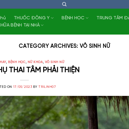
chủ
THUỐC ĐÔNG Y
BỆNH HỌC
TRUNG TÂM Đ
HỮA BỆNH TẠI NHÀ
CATEGORY ARCHIVES:
VÔ SINH NỮ
 HAY
,
BỆNH HỌC
,
NỮ KHOA
,
VÔ SINH NỮ
Ụ THAI TÂM PHẢI THIỆN
TED ON
17/05/2023
BY
TRILINH07