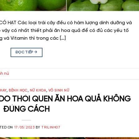
 HẠT Các loại trái cây đều có hàm lượng dinh dưỡng và
 vậy có nhất thiết phải ăn hoa quả để có đủ các yếu tố
 và Vitamin thì trong các […]
ĐỌC TIẾP
→
nh nữ
 HAY
,
BỆNH HỌC
,
NỮ KHOA
,
VÔ SINH NỮ
 DO THÓI QUEN ĂN HOA QUẢ KHÔNG
ĐÚNG CÁCH
TED ON
17/05/2023
BY
TRILINH07