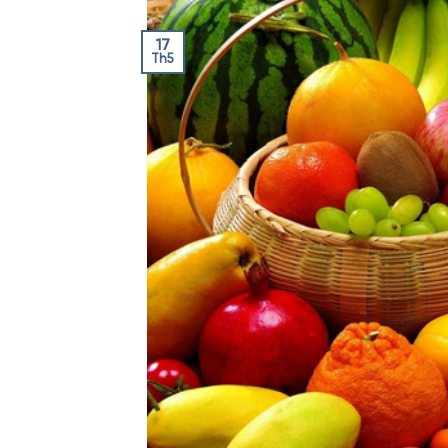
17
Th5