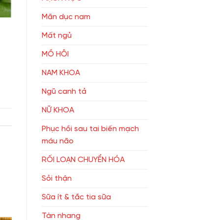
Mãn dục nam
Mất ngủ
MỒ HÔI
NAM KHOA
Ngũ canh tả
NỮ KHOA
Phục hồi sau tai biến mạch
máu não
RỐI LOẠN CHUYỂN HÓA
Sỏi thận
Sữa ít & tắc tia sữa
Tàn nhang