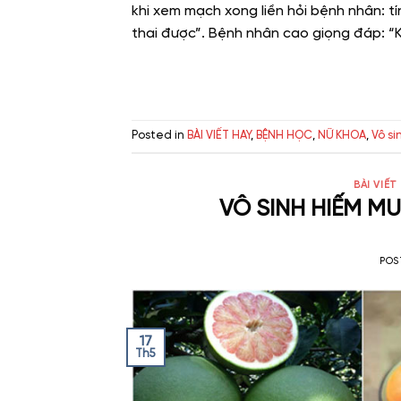
khi xem mạch xong liền hỏi bệnh nhân: tí
thai được”. Bệnh nhân cao giọng đáp: “
Posted in
BÀI VIẾT HAY
,
BỆNH HỌC
,
NỮ KHOA
,
Vô si
BÀI VIẾT
VÔ SINH HIẾM M
POS
17
Th5