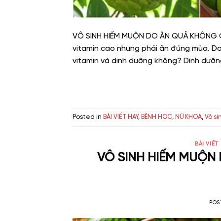
VÔ SINH HIẾM MUỘN DO ĂN QUẢ KHÔNG CÓ
vitamin cao nhưng phải ăn đúng mùa. Do
vitamin và dinh dưỡng không? Dinh dưỡng
Posted in
BÀI VIẾT HAY
,
BỆNH HỌC
,
NỮ KHOA
,
Vô si
BÀI VIẾT
VÔ SINH HIẾM MUỘN
POS