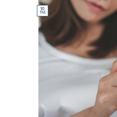
10
Th5