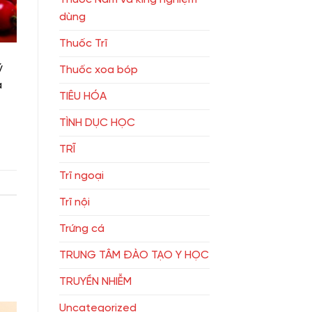
dùng
Thuốc Trĩ
ý
Thuốc xoa bóp
a
TIÊU HÓA
TÌNH DỤC HỌC
TRĨ
Trĩ ngoại
Trĩ nội
Trứng cá
TRUNG TÂM ĐÀO TẠO Y HỌC
TRUYỀN NHIỄM
Uncategorized