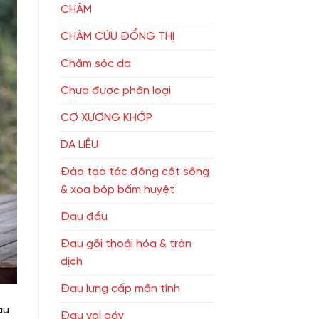
CHÂM
CHÂM CỨU ĐỔNG THỊ
Chăm sóc da
Chưa được phân loại
CƠ XƯƠNG KHỚP
DA LIỄU
Đào tạo tác động cột sống
& xoa bóp bấm huyệt
Đau đầu
Đau gối thoái hóa & tràn
dịch
Đau lưng cấp mãn tính
au
Đau vai gáy