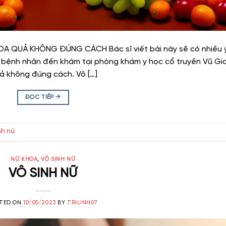
A QUẢ KHÔNG ĐÚNG CÁCH Bác sĩ viết bài này sẽ có nhiều 
ều bệnh nhân đến khám tại phòng khám y học cổ truyền Vũ Gi
 không đúng cách. Vô […]
ĐỌC TIẾP
→
nh nữ
NỮ KHOA
,
VÔ SINH NỮ
VÔ SINH NỮ
TED ON
10/05/2023
BY
TRILINH07