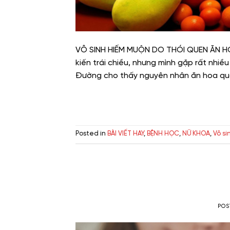
VÔ SINH HIẾM MUỘN DO THÓI QUEN ĂN HO
kiến trái chiều, nhưng mình gặp rất nhi
Đường cho thấy nguyên nhân ăn hoa quả
Posted in
BÀI VIẾT HAY
,
BỆNH HỌC
,
NỮ KHOA
,
Vô si
POS