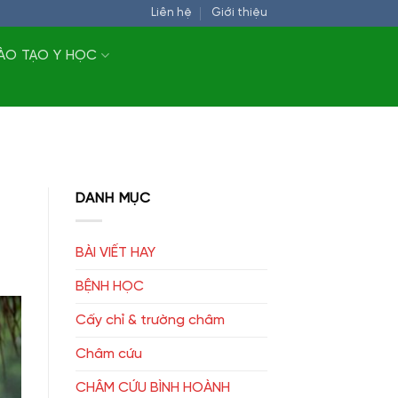
Liên hệ
Giới thiệu
ÀO TẠO Y HỌC
DANH MỤC
BÀI VIẾT HAY
BỆNH HỌC
Cấy chỉ & trường châm
Châm cứu
CHÂM CỨU BÌNH HOÀNH