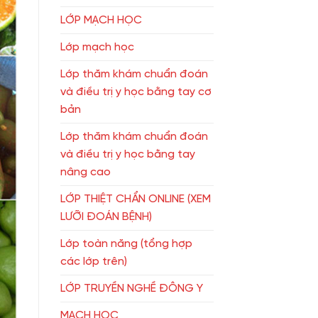
LỚP MẠCH HỌC
Lớp mạch học
Lớp thăm khám chuẩn đoán
và điều trị y học bằng tay cơ
bản
Lớp thăm khám chuẩn đoán
và điều trị y học bằng tay
nâng cao
LỚP THIỆT CHẨN ONLINE (XEM
LƯỠI ĐOÁN BỆNH)
Lớp toàn năng (tổng hợp
các lớp trên)
LỚP TRUYỀN NGHỀ ĐÔNG Y
MẠCH HỌC