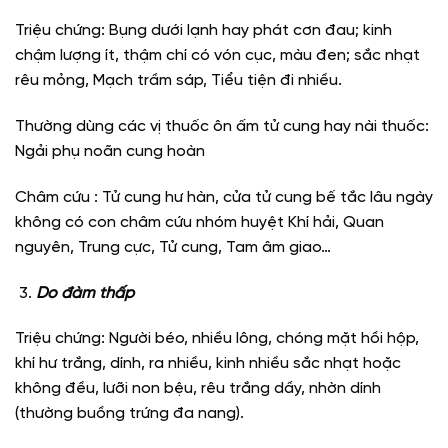
Triệu chứng: Bụng dưới lạnh hay phát cơn đau; kinh
chậm lượng ít, thậm chí có vón cục, màu đen; sắc nhạt
rêu mỏng, Mạch trầm sáp, Tiểu tiện đi nhiều.
Thường dùng các vị thuốc ôn ấm tử cung hay nài thuốc:
Ngải phụ noãn cung hoàn
Châm cứu : Tử cung hư hàn, cửa tử cung bế tắc lâu ngày
không có con châm cứu nhóm huyệt Khí hải, Quan
nguyên, Trung cực, Tử cung, Tam âm giao…
Do đàm thấp
Triệu chứng: Người béo, nhiều lông, chóng mặt hồi hộp,
khí hư trắng, dính, ra nhiều, kinh nhiều sắc nhạt hoặc
không đều, lưỡi non bệu, rêu trắng dầy, nhờn dính
(thường buồng trứng đa nang).