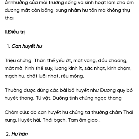
ảnhhưởng của môi trường sống và sinh hoạt làm cho âm
dương mất cân bằng, xung nhâm hư tổn mà không thụ
thai
II.Điều trị
Can huyết hư
Triệu chứng: Thân thể yếu ớt, mặt vàng, đầu choáng,
mắt mờ, hình thể suy, lượng kinh ít, sắc nhạt, kinh chậm,
mạch hư, chất lưỡi nhat, rêu mỏng.
Thường được dùng các bài bổ huyết như Đương quy bổ
huyết thang, Tứ vật, Dưỡng tinh chủng ngọc thang
Châm cứu: do can huyết hư chúng ta thường châm Thái
xung, Huyết hải, Thái bạch, Tam âm giao…
Hư hàn