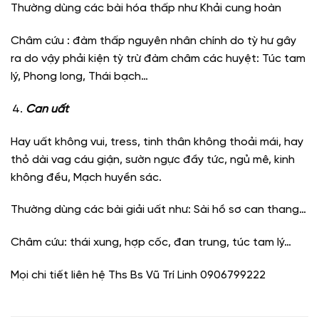
Thường dùng các bài hóa thấp như Khải cung hoàn
Châm cứu : đàm thấp nguyên nhân chính do tỳ hư gây
ra do vậy phải kiện tỳ trừ đàm châm các huyệt: Túc tam
lý, Phong long, Thái bạch…
Can uất
Hay uất không vui, tress, tinh thân không thoải mái, hay
thỏ dài vag cáu giận, sườn ngực đầy tức, ngủ mê, kinh
không đều, Mạch huyền sác.
Thường dùng các bài giải uất như: Sài hồ sơ can thang…
Châm cứu: thái xung, hợp cốc, đan trung, túc tam lý…
Mọi chi tiết liên hệ Ths Bs Vũ Trí Linh 0906799222