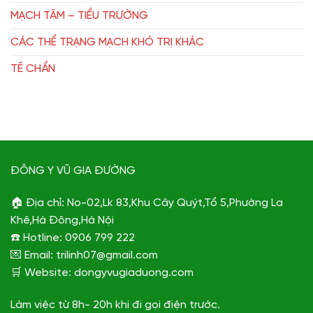
MẠCH TÂM – TIỂU TRƯỜNG
CÁC THỂ TRẠNG MẠCH KHÓ TRỊ KHÁC
TỀ CHẨN
ĐÔNG Y VŨ GIA ĐƯỜNG
🏠 Địa chỉ: No-02,Lk 83,Khu Cây Quýt,Tổ 5,Phường La
Khê,Hà Đông,Hà Nội
☎️ Hotline: 0906 799 222
💌 Email: trilinh07@gmail.com
🛒 Website: dongyvugiaduong.com
Làm việc từ 8h- 20h khi đi gọi điện trước.