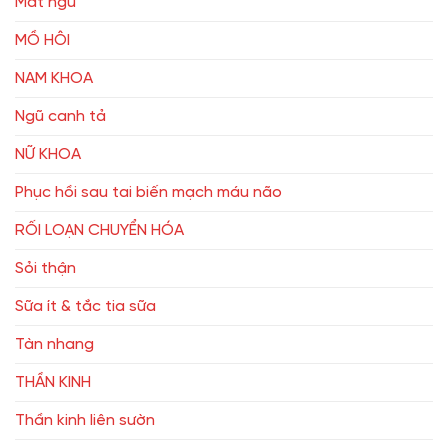
Mất ngủ
MỒ HÔI
NAM KHOA
Ngũ canh tả
NỮ KHOA
Phục hồi sau tai biến mạch máu não
RỐI LOẠN CHUYỂN HÓA
Sỏi thận
Sữa ít & tắc tia sữa
Tàn nhang
THẦN KINH
Thần kinh liên sườn