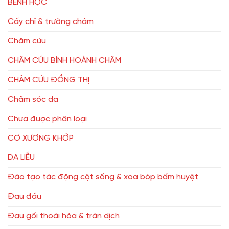
BỆNH HỌC
Cấy chỉ & trường châm
Châm cứu
CHÂM CỨU BÌNH HOÀNH CHÂM
CHÂM CỨU ĐỔNG THỊ
Chăm sóc da
Chưa được phân loại
CƠ XƯƠNG KHỚP
DA LIỄU
Đào tạo tác động cột sống & xoa bóp bấm huyệt
Đau đầu
Đau gối thoái hóa & tràn dịch