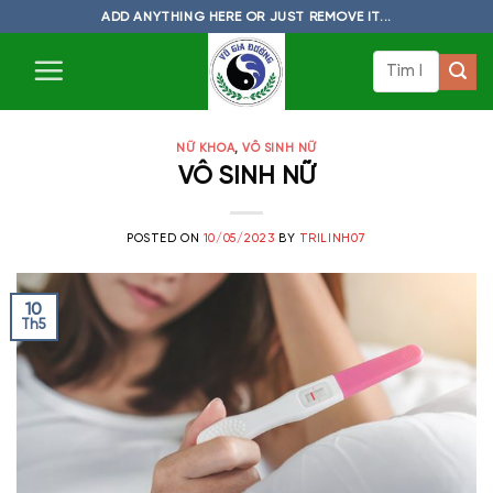
Skip
ADD ANYTHING HERE OR JUST REMOVE IT...
to
Tìm
content
kiếm:
NỮ KHOA
,
VÔ SINH NỮ
VÔ SINH NỮ
POSTED ON
10/05/2023
BY
TRILINH07
10
Th5