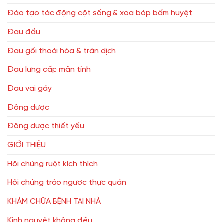
Đào tạo tác động cột sống & xoa bóp bấm huyệt
Đau đầu
Đau gối thoái hóa & tràn dịch
Đau lưng cấp mãn tính
Đau vai gáy
Đông dược
Đông dược thiết yếu
GIỚI THIỆU
Hội chứng ruột kích thích
Hội chứng trào ngược thực quản
KHÁM CHỮA BỆNH TẠI NHÀ
Kinh nguyệt không đều