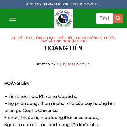
Skip
ADD ANYTHING HERE OR JUST REMOVE IT...
to
Tìm
content
kiếm:
BÀI VIẾT HAY
,
ĐÔNG DƯỢC THIẾT YẾU
,
THUỐC ĐÔNG Y
,
THUỐC
NAM VÀ KING NGHIỆM DÙNG
HOÀNG LIÊN
POSTED ON
22/11/2022
BY
TV C
HOÀNG LIÊN
– Tên khoa học: Rhizoma Coptidis.
– Bộ phận dùng: thân rễ phơi khô của cây hoàng liên
chân gà Coptis Chinensis
Franch; thuộc họ mao lương (Ranunculaceae).
Ngoài ra còn có các loại hoàng liên khác như: