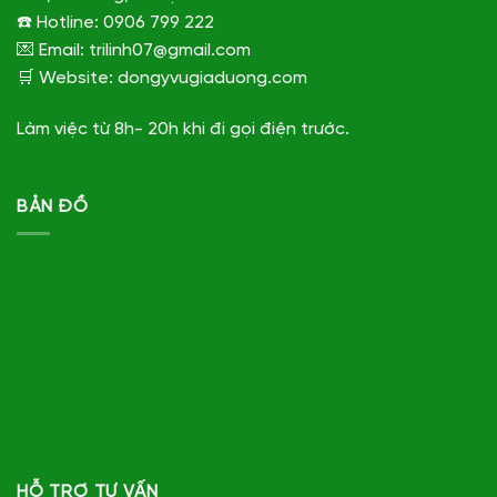
☎️ Hotline: 0906 799 222
💌 Email: trilinh07@gmail.com
🛒 Website: dongyvugiaduong.com
Làm việc từ 8h- 20h khi đi gọi điện trước.
BẢN ĐỒ
HỖ TRỢ TƯ VẤN