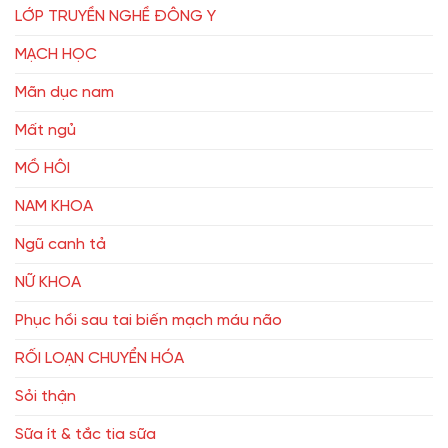
LỚP TRUYỀN NGHỀ ĐÔNG Y
MẠCH HỌC
Mãn dục nam
Mất ngủ
MỒ HÔI
NAM KHOA
Ngũ canh tả
NỮ KHOA
Phục hồi sau tai biến mạch máu não
RỐI LOẠN CHUYỂN HÓA
Sỏi thận
Sữa ít & tắc tia sữa