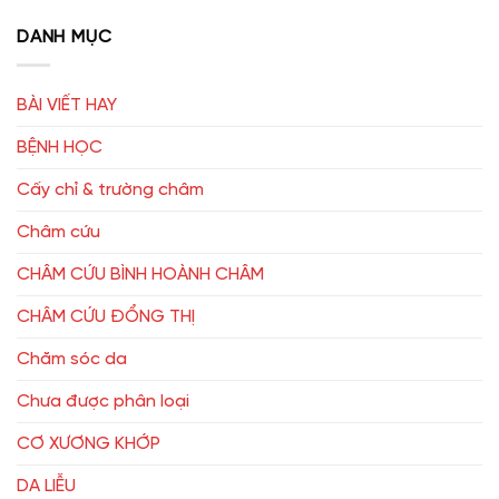
DANH MỤC
BÀI VIẾT HAY
BỆNH HỌC
Cấy chỉ & trường châm
Châm cứu
CHÂM CỨU BÌNH HOÀNH CHÂM
CHÂM CỨU ĐỔNG THỊ
Chăm sóc da
Chưa được phân loại
CƠ XƯƠNG KHỚP
DA LIỄU