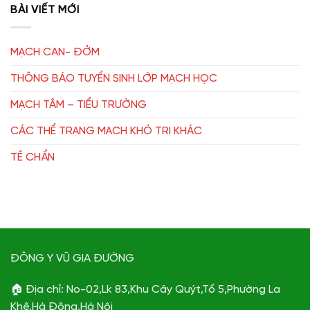
BÀI VIẾT MỚI
MẠCH CAN- ĐỞM
THÔNG BÁO TUYỂN SINH LỚP MẠCH HỌC
MẠCH TÂM – TIỂU TRƯỜNG
CÁC THỂ TRẠNG MẠCH KHÓ TRỊ KHÁC
TỀ CHẨN
ĐÔNG Y VŨ GIA ĐƯỜNG
🏠 Địa chỉ: No-02,Lk 83,Khu Cây Quýt,Tổ 5,Phường La
Khê,Hà Đông,Hà Nội