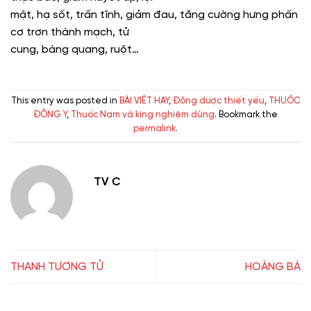
mật, hạ sốt, trấn tĩnh, giảm đau, tăng cường hưng phấn
cơ trơn thành mạch, tử
cung, bàng quang, ruột…
This entry was posted in
BÀI VIẾT HAY
,
Đông dược thiết yếu
,
THUỐC
ĐÔNG Y
,
Thuốc Nam và king nghiệm dùng
. Bookmark the
permalink
.
TV C
THANH TƯƠNG TỬ
HOÀNG BÁ