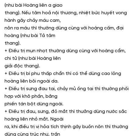
(như bài Hoàng liên a giao
thang). Nếu tâm hoả nội thương, nhiệt bức huyết vong
hành gây chảy máu cam,
nôn ra máu thì thường dùng cùng với hoàng cấm, đại
hoàng (như bài Tả tâm
thang).
+ Điều trị mụn nhọt thường dùng cùng với hoàng cẩm,
chi tử (như bài Hoàng liên
giải độc thang).
+ Điều trị bì phu thấp chẩn thì có thể dùng cao lỏng
hoàng liên bôi ngoài da.
+ Điều trị sưng đau tai, chảy mủ ống tai thì thường phối
hợp với khô phần, băng
phiến tán bột dùng ngoài.
+ Điều trị đau, sưng, đỏ mắt thì thưởng dùng nước sắc
hoàng liên nhỏ mắt. Ngoài
ra, khi điều trị vị hỏa tích thịnh gây buồn nôn thì thường
dùng cùng trúc như, trần