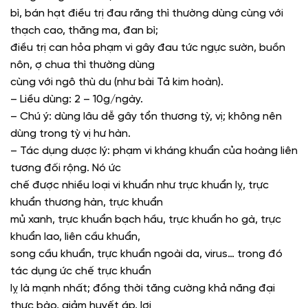
bì, bán hạt điều trị đau răng thì thường dùng cùng với
thạch cao, thăng ma, đan bì;
điều trị can hỏa phạm vi gây đau tức ngực sườn, buồn
nôn, ợ chua thì thường dùng
cùng với ngô thù du (như bài Tả kim hoàn).
– Liều dùng: 2 – 10g/ngày.
– Chú ý: dùng lâu dễ gây tổn thương tỳ, vị; không nên
dùng trong tỳ vị hư hàn.
– Tác dụng dược lý: phạm vi kháng khuẩn của hoàng liên
tương đối rộng. Nó ức
chế được nhiều loại vi khuẩn như trực khuẩn lỵ, trực
khuẩn thương hàn, trực khuẩn
mủ xanh, trực khuẩn bạch hầu, trực khuẩn ho gà, trực
khuẩn lao, liên cầu khuẩn,
song cầu khuẩn, trực khuẩn ngoài da, virus… trong đó
tác dụng ức chế trực khuẩn
lỵ là mạnh nhất; đồng thời tăng cường khả năng đại
thực bào, giảm huyết áp, lợi