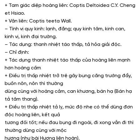
+ Tam giác diệp hoàng liên: Coptis Deltoidea C.Y. Cheng
et Hsiao.
+ Vân liên: Coptis teeta Wall.
– Tính vị quy kinh: lạnh, đắng; quy kinh tâm, kinh can,
kinh vị, kinh đại trường.
– Tác dụng: thanh nhiệt táo thấp, tả hỏa giải độc.
– Chỉ định:
+ Tác dụng thanh nhiệt táo thấp của hoàng liên mạnh
hơn hoàng cầm
+ Điều trị thấp nhiệt trở trệ gây bụng căng trướng đẩy,
buồn nôn, nôn thì thường
dùng cùng với hoàng cảm, can khương, bán hạ (Bán hạ
tả tâm thang).
+ Điều trị thấp nhiệt tả lỵ, mức độ nhẹ có thể dùng đơn
độc hoàng liên, kết quả
tương đối tốt; nếu đau bụng đi ngoài, đi xong vẫn đi thì
thường dùng cùng với mộc
hương (như bài Hương liên hoàn).