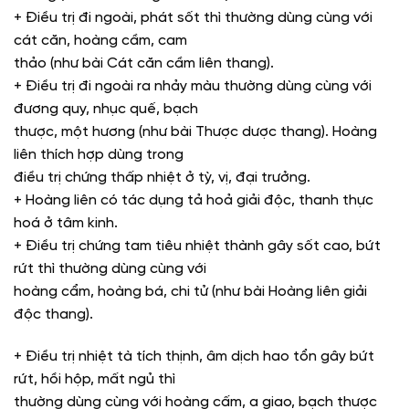
+ Điều trị đi ngoài, phát sốt thì thường dùng cùng với
cát căn, hoàng cầm, cam
thảo (như bài Cát căn cầm liên thang).
+ Điều trị đi ngoài ra nhảy màu thường dùng cùng với
đương quy, nhục quế, bạch
thược, một hương (như bài Thược dược thang). Hoàng
liên thích hợp dùng trong
điều trị chứng thấp nhiệt ở tỳ, vị, đại trưởng.
+ Hoàng liên có tác dụng tả hoả giải độc, thanh thực
hoá ở tâm kinh.
+ Điều trị chứng tam tiêu nhiệt thành gây sốt cao, bứt
rứt thì thường dùng cùng với
hoàng cẩm, hoàng bá, chi tử (như bài Hoàng liên giải
độc thang).
+ Điều trị nhiệt tà tích thịnh, âm dịch hao tổn gây bứt
rứt, hồi hộp, mất ngủ thì
thường dùng cùng với hoàng cấm, a giao, bạch thược