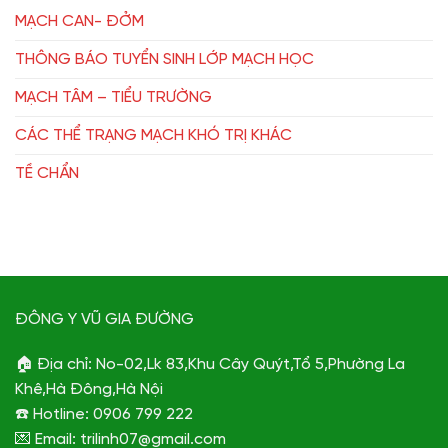
MẠCH CAN- ĐỞM
THÔNG BÁO TUYỂN SINH LỚP MẠCH HỌC
MẠCH TÂM – TIỂU TRƯỜNG
CÁC THỂ TRẠNG MẠCH KHÓ TRỊ KHÁC
TỀ CHẨN
ĐÔNG Y VŨ GIA ĐƯỜNG
🏠 Địa chỉ: No-02,Lk 83,Khu Cây Quýt,Tổ 5,Phường La
Khê,Hà Đông,Hà Nội
☎️ Hotline: 0906 799 222
💌 Email: trilinh07@gmail.com