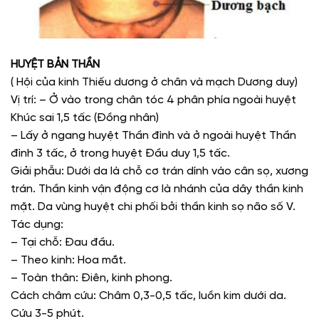
HUYỆT BẢN THẦN
( Hội của kinh Thiếu dương ở chân và mạch Dương duy)
Vị trí: – Ở vào trong chân tóc 4 phân phía ngoài huyệt
Khúc sai 1,5 tấc (Đồng nhân)
– Lấy ở ngang huyệt Thần đình và ở ngoài huyệt Thần
đình 3 tấc, ở trong huyệt Đầu duy 1,5 tấc.
Giải phẫu: Dưới da là chỗ cơ trán dính vào cân sọ, xương
trán. Thần kinh vận động cơ là nhánh của dây thần kinh
mặt. Da vùng huyệt chi phối bởi thần kinh sọ não số V.
Tác dụng:
– Tại chỗ: Đau đầu.
– Theo kinh: Hoa mắt.
– Toàn thân: Điên, kinh phong.
Cách châm cứu: Châm 0,3-0,5 tấc, luồn kim dưới da.
Cứu 3-5 phút.