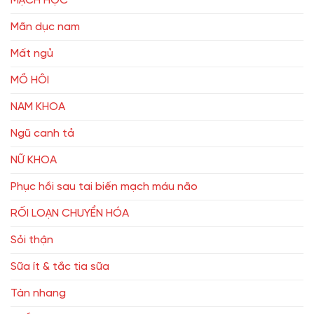
MẠCH HỌC
Mãn dục nam
Mất ngủ
MỒ HÔI
NAM KHOA
Ngũ canh tả
NỮ KHOA
Phục hồi sau tai biến mạch máu não
RỐI LOẠN CHUYỂN HÓA
Sỏi thận
Sữa ít & tắc tia sữa
Tàn nhang