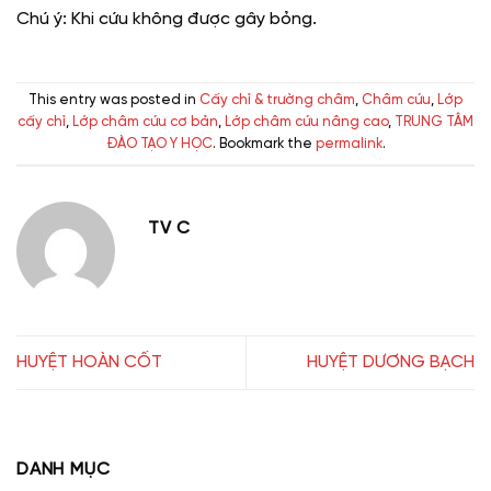
Chú ý: Khi cứu không được gây bỏng.
This entry was posted in
Cấy chỉ & trường châm
,
Châm cứu
,
Lớp
cấy chỉ
,
Lớp châm cứu cơ bản
,
Lớp châm cứu nâng cao
,
TRUNG TÂM
ĐÀO TẠO Y HỌC
. Bookmark the
permalink
.
TV C
HUYỆT HOÀN CỐT
HUYỆT DƯƠNG BẠCH
DANH MỤC