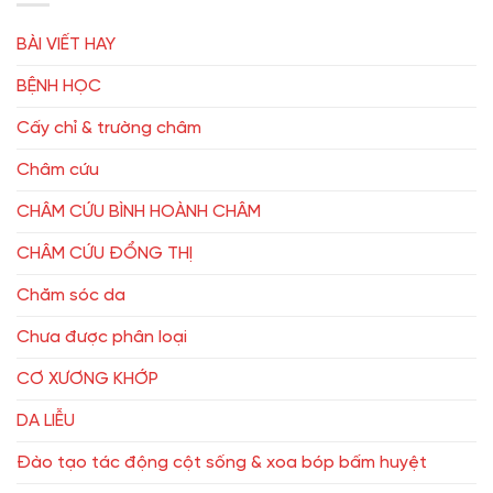
BÀI VIẾT HAY
BỆNH HỌC
Cấy chỉ & trường châm
Châm cứu
CHÂM CỨU BÌNH HOÀNH CHÂM
CHÂM CỨU ĐỔNG THỊ
Chăm sóc da
Chưa được phân loại
CƠ XƯƠNG KHỚP
DA LIỄU
Đào tạo tác động cột sống & xoa bóp bấm huyệt