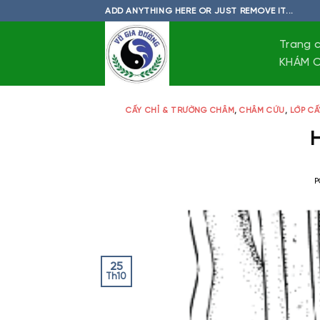
Skip
ADD ANYTHING HERE OR JUST REMOVE IT...
to
content
Trang 
KHÁM C
CẤY CHỈ & TRƯỜNG CHÂM
,
CHÂM CỨU
,
LỚP CẤ
P
25
Th10