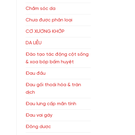
Chăm sóc da
Chưa được phân loại
CƠ XƯƠNG KHỚP
DA LIỄU
Đào tạo tác động cột sống
& xoa bóp bấm huyệt
Đau đầu
Đau gối thoái hóa & tràn
dịch
Đau lưng cấp mãn tính
Đau vai gáy
Đông dược