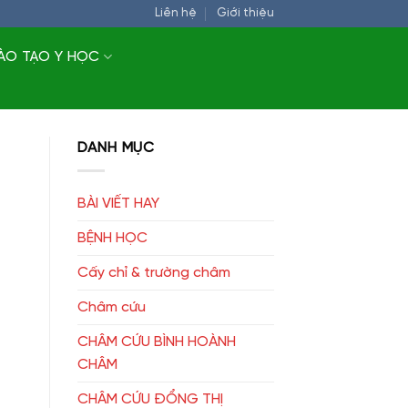
Liên hệ
Giới thiệu
ÀO TẠO Y HỌC
DANH MỤC
BÀI VIẾT HAY
BỆNH HỌC
Cấy chỉ & trường châm
Châm cứu
CHÂM CỨU BÌNH HOÀNH
CHÂM
CHÂM CỨU ĐỔNG THỊ