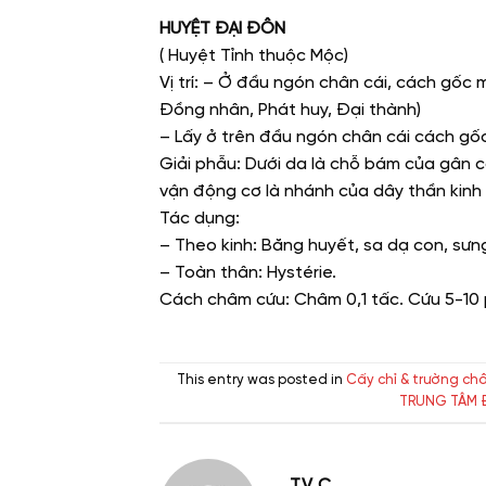
HUYỆT ĐẠI ĐÔN
( Huyệt Tỉnh thuộc Mộc)
Vị trí: – Ở đầu ngón chân cái, cách gốc
Đồng nhân, Phát huy, Đại thành)
– Lấy ở trên đầu ngón chân cái cách gốc
Giải phẫu: Dưới da là chỗ bám của gân cơ
vận động cơ là nhánh của dây thần kinh c
Tác dụng:
– Theo kinh: Băng huyết, sa dạ con, sưng
– Toàn thân: Hystérie.
Cách châm cứu: Châm 0,1 tấc. Cứu 5-10 
This entry was posted in
Cấy chỉ & trường ch
TRUNG TÂM 
TV C