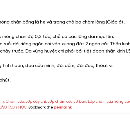
 móng chân bằng lá hẹ và trong chỗ ba chòm lông (Giáp ất,
 móng chân độ 0,2 tấc, chỗ có các lông dài mọc lên.
 ruỗi dài riêng ngón cái vào xương đốt 2 ngón cái. Thần kin
hày trước. Da vùng huyệt chi phối bởi tiết đoạn thần kinh L5
 tinh hoàn, đau cửa mình, đái dầm, đái đục, thóat vị.
phút.
âm
,
Châm cứu
,
Lớp cấy chỉ
,
Lớp châm cứu cơ bản
,
Lớp châm cứu nâng ca
ĐÀO TẠO Y HỌC
. Bookmark the
permalink
.