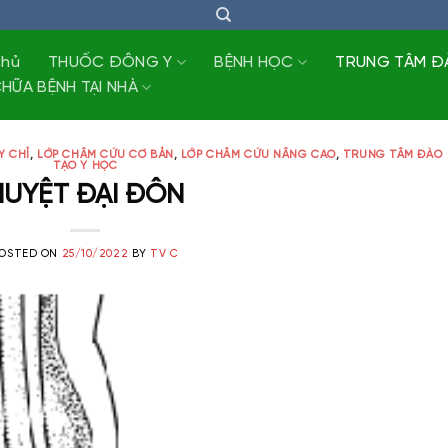
chủ
THUỐC ĐÔNG Y
BỆNH HỌC
TRUNG TÂM Đ
HỮA BỆNH TẠI NHÀ
Y CHỈ
,
LỚP CHÂM CỨU CƠ BẢN
,
LỚP CHÂM CỨU NÂNG CAO
,
TRUNG TÂM ĐÀO
TẠO Y HỌC
HUYỆT ĐẠI ĐÔN
OSTED ON
25/10/2022
BY
TV C