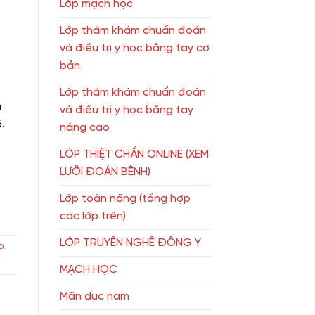
Lớp mạch học
Lớp thăm khám chuẩn đoán
và điều trị y học bằng tay cơ
bản
Lớp thăm khám chuẩn đoán
h
và điều trị y học bằng tay
.
nâng cao
LỚP THIỆT CHẨN ONLINE (XEM
LƯỠI ĐOÁN BỆNH)
Lớp toàn năng (tổng hợp
các lớp trên)
LỚP TRUYỀN NGHỀ ĐÔNG Y
o
,
MẠCH HỌC
Mãn dục nam