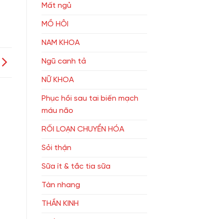
Mất ngủ
MỒ HÔI
NAM KHOA
Ngũ canh tả
NỮ KHOA
Phục hồi sau tai biến mạch
máu não
RỐI LOẠN CHUYỂN HÓA
Sỏi thận
Sữa ít & tắc tia sữa
Tàn nhang
THẦN KINH