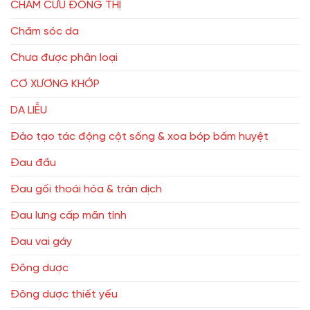
CHÂM CỨU ĐỔNG THỊ
Chăm sóc da
Chưa được phân loại
CƠ XƯƠNG KHỚP
DA LIỄU
Đào tạo tác động cột sống & xoa bóp bấm huyệt
Đau đầu
Đau gối thoái hóa & tràn dịch
Đau lưng cấp mãn tính
Đau vai gáy
Đông dược
Đông dược thiết yếu