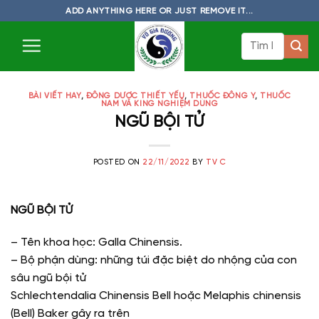
Skip
ADD ANYTHING HERE OR JUST REMOVE IT...
to
Tìm
content
kiếm:
BÀI VIẾT HAY
,
ĐÔNG DƯỢC THIẾT YẾU
,
THUỐC ĐÔNG Y
,
THUỐC
NAM VÀ KING NGHIỆM DÙNG
NGŨ BỘI TỬ
POSTED ON
22/11/2022
BY
TV C
NGŨ BỘI TỬ
– Tên khoa học: Galla Chinensis.
– Bộ phận dùng: những túi đặc biệt do nhộng của con
sâu ngũ bội tử
Schlechtendalia Chinensis Bell hoặc Melaphis chinensis
(Bell) Baker gây ra trên