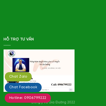
HỖ TRỢ TƯ VẤN
Chat Zalo
Chat Facebook
Hotline: 0906799222
Đông y Vũ Gia Đường 2022