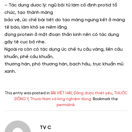
– Tác dụng dược lý: ngũ bội tử làm cố định protid tổ
chức, tạo thành màng
bảo vệ, ức chế bài tiết do tạo màng ngưng kết ở màng
tế bào, làm khô se niêm lắng
đọng protein ở mặt đoạn thần kinh nên có tác dụng
gây tê cục bộ nhẹ.
Ngoài ra còn có tác dụng ức chế tụ cầu vàng, liên cầu
khuẩn, phế cầu khuẩn,
thương hàn, phó thương hàn, bạch hầu, trực khuẩn mủ
xanh.
This entry was posted in
BÀI VIẾT HAY
,
Đông dược thiết yếu
,
THUỐC
ĐÔNG Y
,
Thuốc Nam và king nghiệm dùng
. Bookmark the
permalink
.
TV C