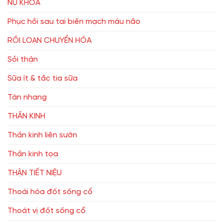
NỮ KHOA
Phục hồi sau tai biến mạch máu não
RỐI LOẠN CHUYỂN HÓA
Sỏi thận
Sữa ít & tắc tia sữa
Tàn nhang
THẦN KINH
Thần kinh liên sườn
Thần kinh tọa
THẬN TIẾT NIỆU
Thoái hóa đốt sống cổ
Thoát vị đốt sống cổ