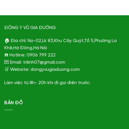
ĐÔNG Y VŨ GIA ĐƯỜNG
🏠 Địa chỉ: No-02,Lk 83,Khu Cây Quýt,Tổ 5,Phường La
Khê,Hà Đông,Hà Nội
☎️ Hotline: 0906 799 222
💌 Email: trilinh07@gmail.com
🛒 Website: dongyvugiaduong.com
Làm việc từ 8h- 20h khi đi gọi điện trước.
BẢN ĐỒ