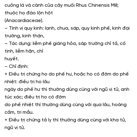
cuống lá và cành của cây muối Rhus Chinensis Mill;
thuộc họ đào lộn hột
(Anacardiaceae).
– Tính vị quy kinh: lạnh, chua, sáp, quy kinh phế, kinh đại
trường, kinh thận,
– Tác dụng: liễm phế giáng hỏa, sáp trường chỉ tả, cố
tinh, liễm hãn, chỉ
huyết.
– Chỉ định:
+ Điều trị chứng ho do phế hư, hoặc ho có đờm do phế
nhiệt: điều trị ho lâu
ngày do phế hư thì thường dùng cùng với ngũ vị tử, anh
túc xác; điều trị ho có đờm
do phế nhiệt thì thường dùng cùng với qua lâu, hoàng
cầm, tri mẫu.
+ Điều trị chứng tả lỵ thì thường dùng cùng với kha tử,
ngũ vị tử.