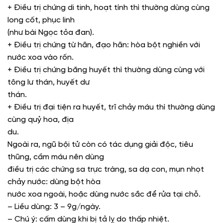
+ Điều trị chứng di tinh, hoạt tính thì thường dùng cùng
long cốt, phục linh
(như bài Ngọc tỏa đan).
+ Điều trị chứng từ hãn, đạo hãn: hòa bột nghiền với
nước xoa vào rốn.
+ Điều trị chứng băng huyết thì thường dùng cùng với
tông lư thán, huyết dư
thán.
+ Điều trị đại tiện ra huyết, trĩ chảy máu thì thường dùng
cùng quỷ hoa, địa
du.
Ngoài ra, ngũ bội tử còn có tác dụng giải độc, tiêu
thũng, cầm máu nên dùng
điều trị các chứng sa trực tràng, sa dạ con, mụn nhọt
chảy nước: dùng bột hòa
nước xoa ngoài, hoặc dùng nước sắc để rửa tại chỗ.
– Liều dùng: 3 – 9g/ngày.
– Chú ý: cấm dùng khi bị tả lỵ do thấp nhiệt.