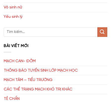
Vô sinh nữ
Yếu sinh lý
BÀI VIẾT MỚI
MẠCH CAN- ĐỞM
THÔNG BÁO TUYỂN SINH LỚP MẠCH HỌC
MẠCH TÂM – TIỂU TRƯỜNG
CÁC THỂ TRẠNG MẠCH KHÓ TRỊ KHÁC
TỀ CHẨN