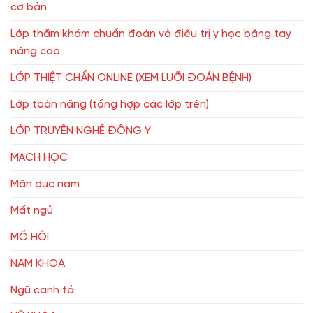
cơ bản
Lớp thăm khám chuẩn đoán và điều trị y học bằng tay
nâng cao
LỚP THIỆT CHẨN ONLINE (XEM LƯỠI ĐOÁN BỆNH)
Lớp toàn năng (tổng hợp các lớp trên)
LỚP TRUYỀN NGHỀ ĐÔNG Y
MẠCH HỌC
Mãn dục nam
Mất ngủ
MỒ HÔI
NAM KHOA
Ngũ canh tả