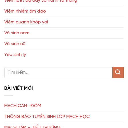
Viêm loét dạ dầy và hành tá tràng
Viêm nhiễm âm đạo
Viêm quanh khớp vai
Vô sinh nam
Vô sinh nữ
Yếu sinh lý
BÀI VIẾT MỚI
MẠCH CAN- ĐỞM
THÔNG BÁO TUYỂN SINH LỚP MẠCH HỌC
MẠCH TÂM – TIỂU TRƯỜNG