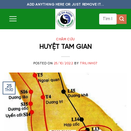
Skip
ADD ANYTHING HERE OR JUST REMOVE IT...
to
Tìm
content
kiếm:
CHÂM CỨU
HUYỆT TAM GIAN
POSTED ON
25/10/2022
BY
TRILINH07
25
Th10