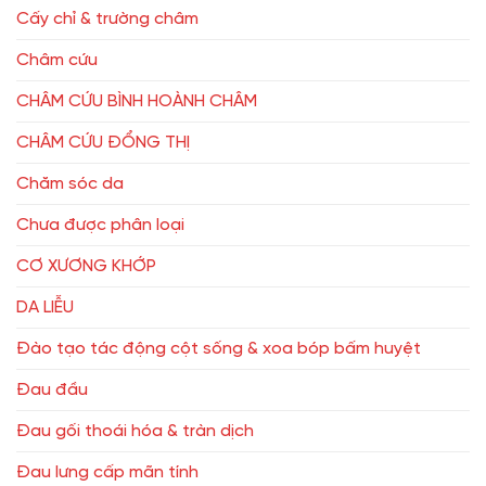
Cấy chỉ & trường châm
Châm cứu
CHÂM CỨU BÌNH HOÀNH CHÂM
CHÂM CỨU ĐỔNG THỊ
Chăm sóc da
Chưa được phân loại
CƠ XƯƠNG KHỚP
DA LIỄU
Đào tạo tác động cột sống & xoa bóp bấm huyệt
Đau đầu
Đau gối thoái hóa & tràn dịch
Đau lưng cấp mãn tính