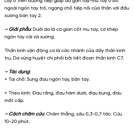
Lấy ở trên đường tiếp giáp da gan tay-mu tay ở bờ
ngoài ngón tay trỏ, ngang chỗ tiếp nối của thân với đầu
xương bàn tay 2.
– Giải phẫu
: Dưới da là cơ gian cốt mu tay, cơ khép
ngón tay cái và xương.
Thần kinh vận động cơ là các nhánh của dây thần kinh
trụ. Da vùng huyệt chi phối bởi tiết đoạn thần kinh C7.
– Tác dụng
:
+ Tại chỗ: Sưng đau ngón tay, bàn tay.
+ Theo kinh: Đau răng, đau hàm dưới, đau bụng, đau
mắt cấp.
– Cách châm cứu
:
Châm thẳng, sâu 0,3-0,7 tấc. Cứu
10-20 phút.