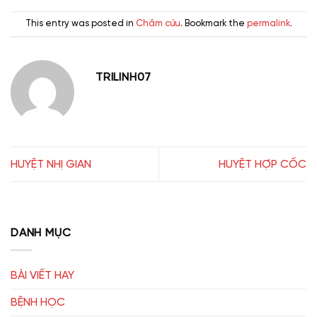
This entry was posted in
Châm cứu
. Bookmark the
permalink
.
TRILINH07
HUYỆT NHỊ GIAN
HUYỆT HỢP CỐC
DANH MỤC
BÀI VIẾT HAY
BỆNH HỌC