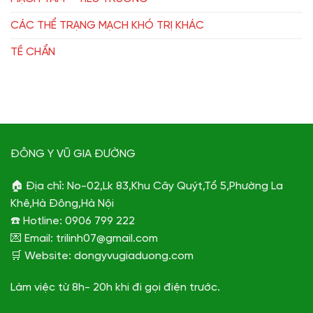
CÁC THỂ TRẠNG MẠCH KHÓ TRỊ KHÁC
TỀ CHẨN
ĐÔNG Y VŨ GIA ĐƯỜNG
🏠 Địa chỉ: No-02,Lk 83,Khu Cây Quýt,Tổ 5,Phường La
Khê,Hà Đông,Hà Nội
☎️ Hotline: 0906 799 222
💌 Email: trilinh07@gmail.com
🛒 Website: dongyvugiaduong.com
Làm việc từ 8h- 20h khi đi gọi điện trước.