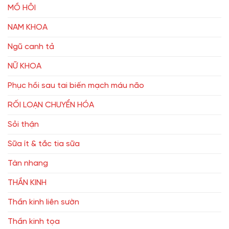
MỒ HÔI
NAM KHOA
Ngũ canh tả
NỮ KHOA
Phục hồi sau tai biến mạch máu não
RỐI LOẠN CHUYỂN HÓA
Sỏi thận
Sữa ít & tắc tia sữa
Tàn nhang
THẦN KINH
Thần kinh liên sườn
Thần kinh tọa