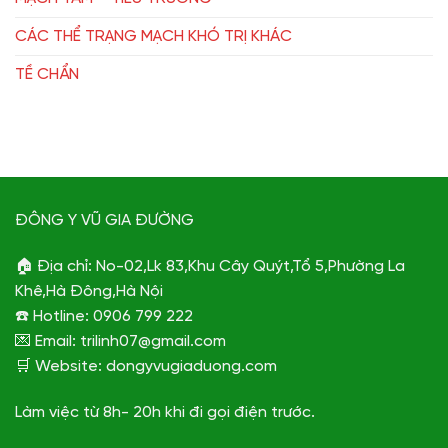
CÁC THỂ TRẠNG MẠCH KHÓ TRỊ KHÁC
TỀ CHẨN
ĐÔNG Y VŨ GIA ĐƯỜNG
🏠 Địa chỉ: No-02,Lk 83,Khu Cây Quýt,Tổ 5,Phường La
Khê,Hà Đông,Hà Nội
☎️ Hotline: 0906 799 222
💌 Email: trilinh07@gmail.com
🛒 Website: dongyvugiaduong.com
Làm việc từ 8h- 20h khi đi gọi điện trước.