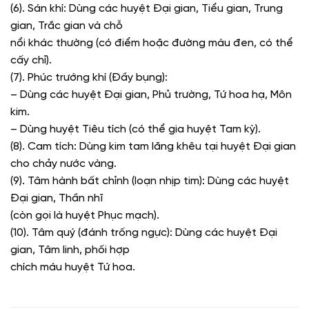
(6). Sán khí:
Dùng các huyệt Đại gian, Tiểu gian, Trung
gian, Trắc gian và chỗ
nổi khác thường (có điểm hoặc đường màu đen, có thể
cấy chỉ).
(7). Phúc trướng khí (Đầy bụng):
– Dùng các huyệt Đại gian, Phủ trường, Tứ hoa hạ, Môn
kim.
– Dùng huyệt Tiêu tích (có thể gia huyệt Tam kỳ).
(8). Cam tích:
Dùng kim tam lăng khêu tại huyệt Đại gian
cho chảy nước vàng.
(9). Tâm hành bất chỉnh (loạn nhịp tim):
Dùng các huyệt
Đại gian, Thần nhĩ
(còn gọi là huyệt Phục mạch).
(10). Tâm quý (đánh trống ngực):
Dùng các huyệt Đại
gian, Tâm linh, phối hợp
chích máu huyệt Tứ hoa.