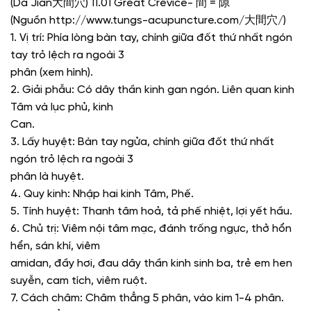
(Da Jian
大間穴
) 11.01 Great Crevice-
間
=
隙
(Nguồn http://www.tungs-acupuncture.com/
大間穴
/)
1. Vị trí:
Phía lòng bàn tay, chính giữa đốt thứ nhất ngón
tay trỏ lệch ra ngoài 3
phân (xem hình).
2. Giải phẫu:
Có dây thần kinh gan ngón. Liên quan kinh
Tâm và lục phủ, kinh
Can.
3. Lấy huyệt:
Bàn tay ngửa, chính giữa đốt thứ nhất
ngón trỏ lệch ra ngoài 3
phân là huyệt.
4. Quy kinh:
Nhập hai kinh Tâm, Phế.
5. Tính huyệt:
Thanh tâm hoả, tả phế nhiệt, lợi yết hầu.
6. Chủ trị:
Viêm nội tâm mạc, đánh trống ngực, thở hổn
hển, sán khí, viêm
amidan, đầy hơi, đau dây thần kinh sinh ba, trẻ em hen
suyễn, cam tích, viêm ruột.
7. Cách châm:
Châm thẳng 5 phân, vào kim 1-4 phân.