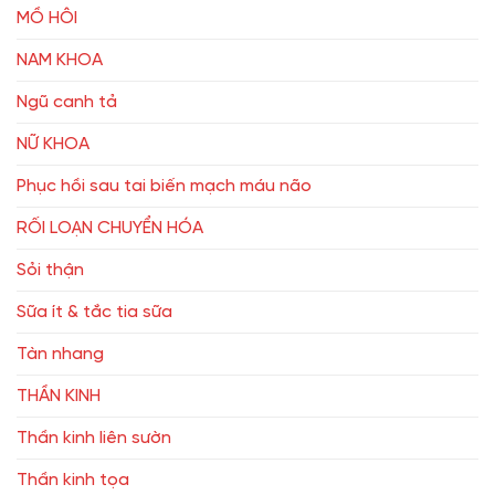
MỒ HÔI
NAM KHOA
Ngũ canh tả
NỮ KHOA
Phục hồi sau tai biến mạch máu não
RỐI LOẠN CHUYỂN HÓA
Sỏi thận
Sữa ít & tắc tia sữa
Tàn nhang
THẦN KINH
Thần kinh liên sườn
Thần kinh tọa