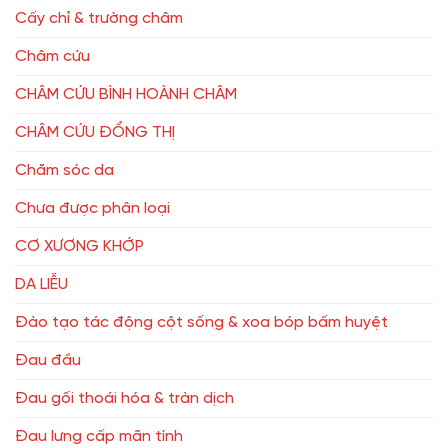
Cấy chỉ & trường châm
Châm cứu
CHÂM CỨU BÌNH HOÀNH CHÂM
CHÂM CỨU ĐỔNG THỊ
Chăm sóc da
Chưa được phân loại
CƠ XƯƠNG KHỚP
DA LIỄU
Đào tạo tác động cột sống & xoa bóp bấm huyệt
Đau đầu
Đau gối thoái hóa & tràn dịch
Đau lưng cấp mãn tính