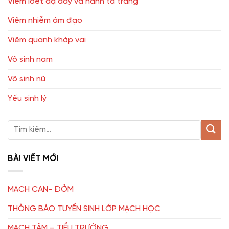
Viêm loét dạ dầy và hành tá tràng
Viêm nhiễm âm đạo
Viêm quanh khớp vai
Vô sinh nam
Vô sinh nữ
Yếu sinh lý
BÀI VIẾT MỚI
MẠCH CAN- ĐỞM
THÔNG BÁO TUYỂN SINH LỚP MẠCH HỌC
MẠCH TÂM – TIỂU TRƯỜNG