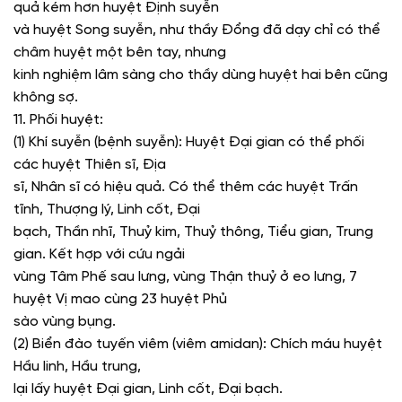
quả kém hơn huyệt Định suyễn
và huyệt Song suyễn, như thầy Đổng đã dạy chỉ có thể
châm huyệt một bên tay, nhưng
kinh nghiệm lâm sàng cho thầy dùng huyệt hai bên cũng
không sợ.
11. Phối huyệt:
(1) Khí suyễn (bệnh suyễn):
Huyệt Đại gian có thể phối
các huyệt Thiên sĩ, Địa
sĩ, Nhân sĩ có hiệu quả. Có thể thêm các huyệt Trấn
tĩnh, Thượng lý, Linh cốt, Đại
bạch, Thần nhĩ, Thuỷ kim, Thuỷ thông, Tiểu gian, Trung
gian. Kết hợp với cứu ngải
vùng Tâm Phế sau lưng, vùng Thận thuỷ ở eo lưng, 7
huyệt Vị mao cùng 23 huyệt Phủ
sào vùng bụng.
(2) Biển đào tuyến viêm (viêm amidan):
Chích máu huyệt
Hầu linh, Hầu trung,
lại lấy huyệt Đại gian, Linh cốt, Đại bạch.