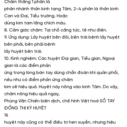
Châm thẳng 1 phân là
phân nhánh thần kinh tạng Tâm, 2-4 phân là thần kinh
Can và Đại, Tiểu trường. Hoặc
dùng kim tam lăng chích máu.
8. Cảm giác châm:
Tại chỗ căng tức, tê như điện.
9. Ứng dụng:
Lấy huyệt bên đối, bên trái bệnh lấy huyệt
bên phải, bên phải bệnh
lấy huyệt bên trái.
10. Kinh nghiệm:
Các huyệt Đại gian, Tiểu gian, Ngoại
gian là các điểm phản
ứng trong lòng bàn tay dùng chẩn đoán khí quản phổi,
nếu như có điểm phản ứng châm
kim sẽ hiệu quả. Huyệt này nông vào kinh Tâm. Do vậy,
châm nông hiệu quả ngay,
Phùng Văn Chiến biên dịch, chế hình Việt hoá SỔ TAY
ĐỔNG THỊ KỲ HUYỆT
16
huyệt này cũng có thể điều trị hen suyễn, nhưng hiệu