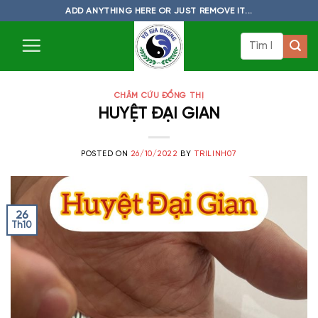
Skip
ADD ANYTHING HERE OR JUST REMOVE IT...
to
Tìm
content
kiếm:
CHÂM CỨU ĐỔNG THỊ
HUYỆT ĐẠI GIAN
POSTED ON
26/10/2022
BY
TRILINH07
26
Th10