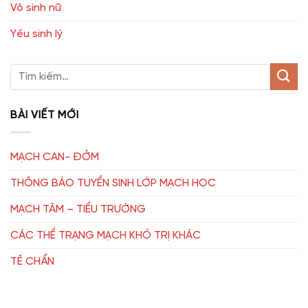
Vô sinh nữ
Yếu sinh lý
BÀI VIẾT MỚI
MẠCH CAN- ĐỞM
THÔNG BÁO TUYỂN SINH LỚP MẠCH HỌC
MẠCH TÂM – TIỂU TRƯỜNG
CÁC THỂ TRẠNG MẠCH KHÓ TRỊ KHÁC
TỀ CHẨN