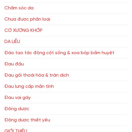
Chăm sóc da
Chưa được phân loại
CƠ XƯƠNG KHỚP
DA LIỄU
Đào tạo tác động cột sống & xoa bóp bấm huyệt
Đau đầu
Đau gối thoái hóa & tràn dịch
Đau lưng cấp mãn tính
Đau vai gáy
Đông dược
Đông dược thiết yếu
GIỚI THIỆU