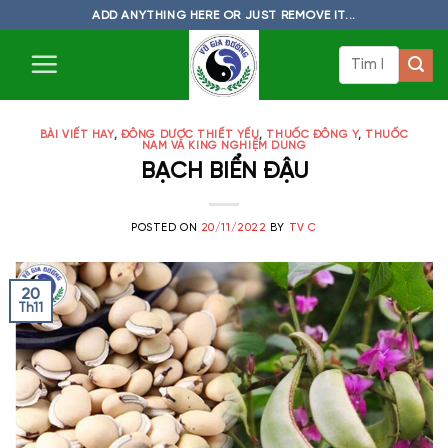
Skip
ADD ANYTHING HERE OR JUST REMOVE IT...
to
Tìm
content
kiếm:
BÀI VIẾT HAY
,
ĐÔNG DƯỢC THIẾT YẾU
,
THUỐC ĐÔNG Y
,
THUỐC
NAM VÀ KING NGHIỆM DÙNG
BẠCH BIỂN ĐẬU
POSTED ON
20/11/2022
BY
TV C
20
Th11