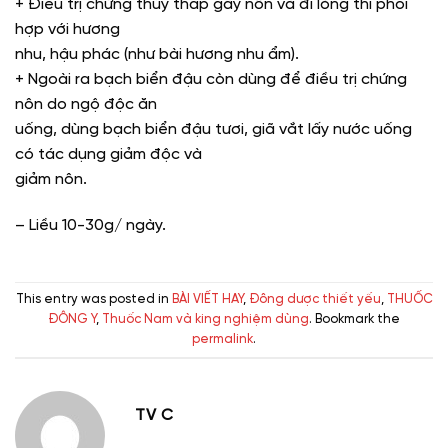
+ Điều trị chứng thủy thấp gây nôn và đi lỏng thì phối
hợp với hương
nhu, hậu phác (như bài hương nhu ẩm).
+ Ngoài ra bạch biển đậu còn dùng để điều trị chứng
nôn do ngộ độc ăn
uống, dùng bạch biển đậu tươi, giã vắt lấy nước uống
có tác dụng giảm độc và
giảm nôn.
– Liều 10-30g/ ngày.
This entry was posted in
BÀI VIẾT HAY
,
Đông dược thiết yếu
,
THUỐC
ĐÔNG Y
,
Thuốc Nam và king nghiệm dùng
. Bookmark the
permalink
.
TV C