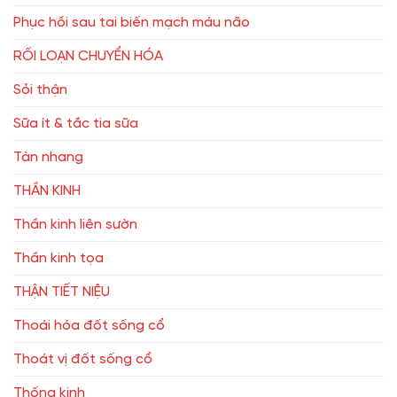
Phục hồi sau tai biến mạch máu não
RỐI LOẠN CHUYỂN HÓA
Sỏi thận
Sữa ít & tắc tia sữa
Tàn nhang
THẦN KINH
Thần kinh liên sườn
Thần kinh tọa
THẬN TIẾT NIỆU
Thoái hóa đốt sống cổ
Thoát vị đốt sống cổ
Thống kinh