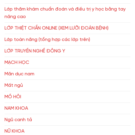
Lớp thăm khám chuẩn đoán và điều trị y học bằng tay
nâng cao
LỚP THIỆT CHẨN ONLINE (XEM LƯỠI ĐOÁN BỆNH)
Lớp toàn năng (tổng hợp các lớp trên)
LỚP TRUYỀN NGHỀ ĐÔNG Y
MẠCH HỌC
Mãn dục nam
Mất ngủ
MỒ HÔI
NAM KHOA
Ngũ canh tả
NỮ KHOA