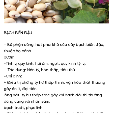
BẠCH BIỂN ĐẬU
– Bộ phận dùng: hạt phơi khô của cây bạch biển đậu,
thuộc họ cánh
bướm.
-Tính vị quy kinh: hơi ấm, ngọt, quy kinh tỳ, vị.
– Tác dụng: kiện tỳ, hóa thấp, tiêu thử.
-Chỉ định:
+ Điều trị chứng tỳ hư thấp thịnh, vận hóa thất thường
gây ăn ít, đại tiện
lỏng nát, tỳ hư thấp trọc gây khí bạch đới thì thường
dùng cùng với nhân sâm,
bạch truật, phục linh.