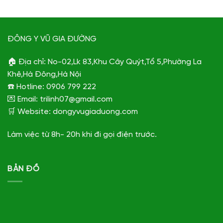
ĐÔNG Y VŨ GIA ĐƯỜNG
🏠 Địa chỉ: No-02,Lk 83,Khu Cây Quýt,Tổ 5,Phường La
Khê,Hà Đông,Hà Nội
☎️ Hotline: 0906 799 222
💌 Email: trilinh07@gmail.com
🛒 Website: dongyvugiaduong.com
Làm việc từ 8h- 20h khi đi gọi điện trước.
BẢN ĐỒ