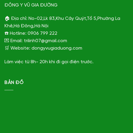
ĐÔNG Y VŨ GIA ĐƯỜNG
🏠 Địa chỉ: No-02,Lk 83,Khu Cây Quýt,Tổ 5,Phường La
Khê,Hà Đông,Hà Nội
☎️ Hotline: 0906 799 222
💌 Email: trilinh07@gmail.com
🛒 Website: dongyvugiaduong.com
Làm việc từ 8h- 20h khi đi gọi điện trước.
BẢN ĐỒ