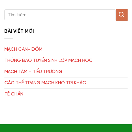
BÀI VIẾT MỚI
MẠCH CAN- ĐỞM
THÔNG BÁO TUYỂN SINH LỚP MẠCH HỌC
MẠCH TÂM – TIỂU TRƯỜNG
CÁC THỂ TRẠNG MẠCH KHÓ TRỊ KHÁC
TỀ CHẨN