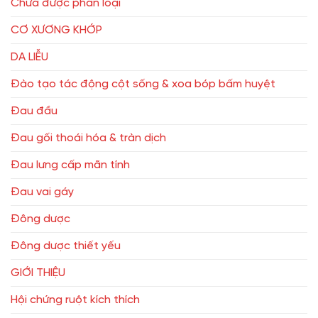
Chưa được phân loại
CƠ XƯƠNG KHỚP
DA LIỄU
Đào tạo tác động cột sống & xoa bóp bấm huyệt
Đau đầu
Đau gối thoái hóa & tràn dịch
Đau lưng cấp mãn tính
Đau vai gáy
Đông dược
Đông dược thiết yếu
GIỚI THIỆU
Hội chứng ruột kích thích