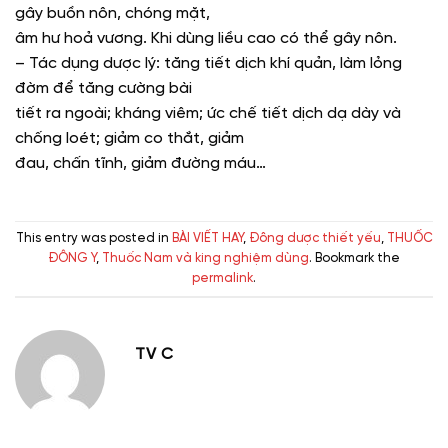
gây buồn nôn, chóng mặt,
âm hư hoả vương. Khi dùng liều cao có thể gây nôn.
– Tác dụng dược lý: tăng tiết dịch khí quản, làm lỏng
đờm để tăng cường bài
tiết ra ngoài; kháng viêm; ức chế tiết dịch dạ dày và
chống loét; giảm co thắt, giảm
đau, chấn tĩnh, giảm đường máu…
This entry was posted in
BÀI VIẾT HAY
,
Đông dược thiết yếu
,
THUỐC
ĐÔNG Y
,
Thuốc Nam và king nghiệm dùng
. Bookmark the
permalink
.
TV C