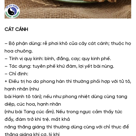
CÁT CÁNH
– Bộ phận dùng: rễ phơi khô của cây cát cánh; thuộc họ
hoa chuông.
– Tính vị quy kinh: bình, đắng, cay; quy kinh phế.
– Tác dụng: tuyên phế khứ đàm, lợi yết bài nùng.
– Chỉ định:
+ Điều trị ho do phong hàn thì thường phối hợp với tử tô,
hạnh nhân (như
bài Hạnh tô tán); nếu như phong nhiệt dùng cùng tang
diệp, cúc hoa, hạnh nhân
(như bài Tang cúc ẩm). Nếu trong ngực cảm thấy tức
đẩy, đàm trở khí trệ. mất khả
năng thăng giáng thì thường dùng cùng với chỉ thực để
thăng giáng khí cơ, lý khí