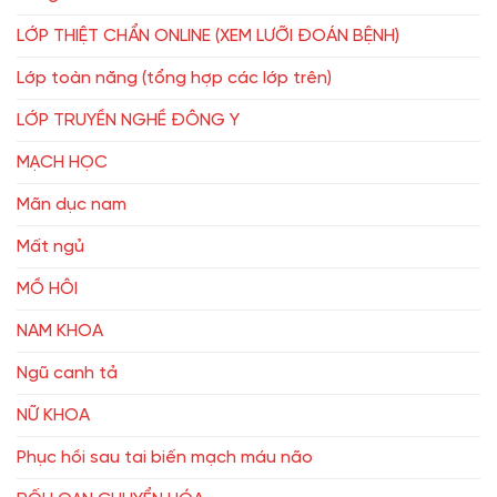
LỚP THIỆT CHẨN ONLINE (XEM LƯỠI ĐOÁN BỆNH)
Lớp toàn năng (tổng hợp các lớp trên)
LỚP TRUYỀN NGHỀ ĐÔNG Y
MẠCH HỌC
Mãn dục nam
Mất ngủ
MỒ HÔI
NAM KHOA
Ngũ canh tả
NỮ KHOA
Phục hồi sau tai biến mạch máu não