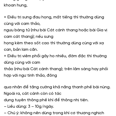
khoan hung,
+ Điều trị sưng đau họng, mất tiếng thì thường dùng
cùng với cam thảo,
ngưu bàng tử (như bài Cát cánh thang hoặc bài Gia vị
cam cát thang); nếu sưng
họng kèm theo sốt cao thì thường dùng cùng với xạ
can, bản lam căn.
+ Điều trị viêm phổi gây ho nhiều, đờm đặc thì thường
dùng cùng với cam
thảo (như bài Cát cánh thang); trên lâm sàng hay phối
hợp với ngư tinh thảo, đông
qua nhân để tăng cường khả năng thanh phế bài nùng.
Ngoài ra, cát cánh còn có tác
dụng tuyên thông phế khí để thông nhị tiện.
– Liều dùng: 3 – 10g/ngày.
– Chú ý: không nên dùng trong khí cơ thượng nghịch