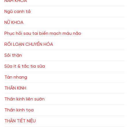
NAM KHOA
Ngũ canh tả
NỮ KHOA
Phục hồi sau tai biến mạch máu não
RỐI LOẠN CHUYỂN HÓA
Sỏi thận
Sữa ít & tắc tia sữa
Tàn nhang
THẦN KINH
Thần kinh liên sườn
Thần kinh tọa
THẬN TIẾT NIỆU