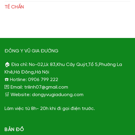
TỀ CHẨN
ĐÔNG Y VŨ GIA ĐƯỜNG
🏠 Địa chỉ: No-02,Lk 83,Khu Cây Quýt,Tổ 5,Phường La
Khê,Hà Đông,Hà Nội
☎️ Hotline: 0906 799 222
💌 Email: trilinh07@gmail.com
🛒 Website: dongyvugiaduong.com
Làm việc từ 8h- 20h khi đi gọi điện trước.
BẢN ĐỒ