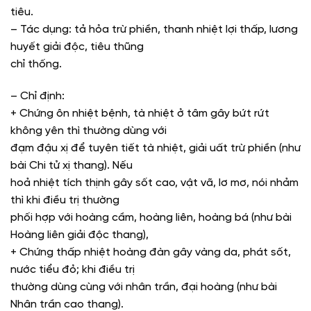
tiêu.
– Tác dụng: tả hỏa trừ phiền, thanh nhiệt lợi thấp, lương
huyết giải độc, tiêu thũng
chỉ thống.
– Chỉ định:
+ Chứng ôn nhiệt bệnh, tà nhiệt ở tâm gây bứt rứt
không yên thì thường dùng với
đạm đậu xị để tuyên tiết tà nhiệt, giải uất trừ phiền (như
bài Chi tử xị thang). Nếu
hoả nhiệt tích thịnh gây sốt cao, vật vã, lơ mơ, nói nhảm
thì khi điều trị thường
phối hợp với hoàng cầm, hoàng liên, hoàng bá (như bài
Hoàng liên giải độc thang),
+ Chứng thấp nhiệt hoàng đàn gây vàng da, phát sốt,
nước tiểu đỏ; khi điều trị
thường dùng cùng với nhân trần, đại hoàng (như bài
Nhân trần cao thang).