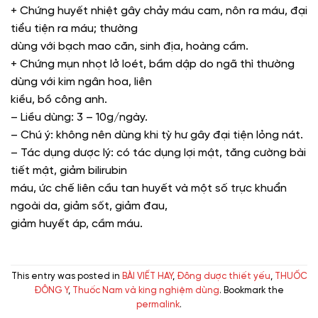
+ Chứng huyết nhiệt gây chảy máu cam, nôn ra máu, đại
tiểu tiện ra máu; thường
dùng với bạch mao căn, sinh địa, hoàng cầm.
+ Chứng mụn nhọt lở loét, bầm dập do ngã thì thường
dùng với kim ngân hoa, liên
kiều, bồ công anh.
– Liều dùng: 3 – 10g/ngày.
– Chú ý: không nên dùng khi tỳ hư gây đại tiện lỏng nát.
– Tác dụng dược lý: có tác dụng lợi mật, tăng cường bài
tiết mật, giảm bilirubin
máu, ức chế liên cầu tan huyết và một số trực khuẩn
ngoài da, giảm sốt, giảm đau,
giảm huyết áp, cầm máu.
This entry was posted in
BÀI VIẾT HAY
,
Đông dược thiết yếu
,
THUỐC
ĐÔNG Y
,
Thuốc Nam và king nghiệm dùng
. Bookmark the
permalink
.