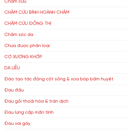
Châm cứu
CHÂM CỨU BÌNH HOÀNH CHÂM
CHÂM CỨU ĐỔNG THỊ
Chăm sóc da
Chưa được phân loại
CƠ XƯƠNG KHỚP
DA LIỄU
Đào tạo tác động cột sống & xoa bóp bấm huyệt
Đau đầu
Đau gối thoái hóa & tràn dịch
Đau lưng cấp mãn tính
Đau vai gáy