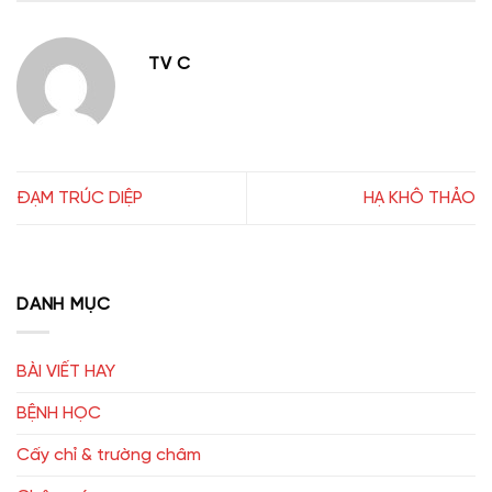
TV C
ĐẠM TRÚC DIỆP
HẠ KHÔ THẢO
DANH MỤC
BÀI VIẾT HAY
BỆNH HỌC
Cấy chỉ & trường châm