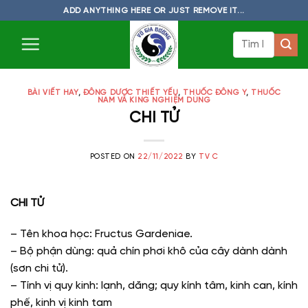
Skip
ADD ANYTHING HERE OR JUST REMOVE IT...
to
Tìm
content
kiếm:
BÀI VIẾT HAY
,
ĐÔNG DƯỢC THIẾT YẾU
,
THUỐC ĐÔNG Y
,
THUỐC
NAM VÀ KING NGHIỆM DÙNG
CHI TỬ
POSTED ON
22/11/2022
BY
TV C
CHI TỬ
– Tên khoa học: Fructus Gardeniae.
– Bộ phận dùng: quả chín phơi khô của cây dành dành
(sơn chi tử).
– Tính vị quy kinh: lạnh, dăng; quy kính tâm, kinh can, kính
phế, kinh vị kinh tam