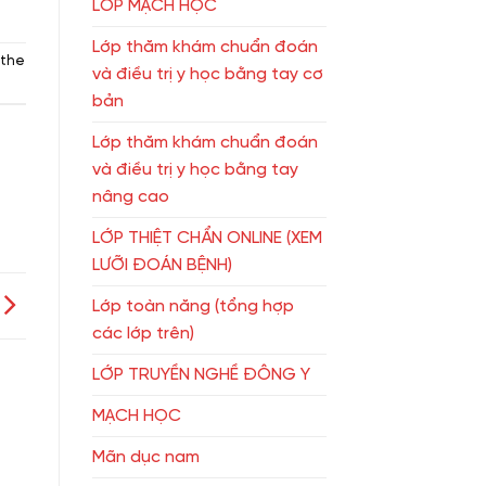
LỚP MẠCH HỌC
Lớp thăm khám chuẩn đoán
 the
và điều trị y học bằng tay cơ
bản
Lớp thăm khám chuẩn đoán
và điều trị y học bằng tay
nâng cao
LỚP THIỆT CHẨN ONLINE (XEM
LƯỠI ĐOÁN BỆNH)
Lớp toàn năng (tổng hợp
các lớp trên)
LỚP TRUYỀN NGHỀ ĐÔNG Y
MẠCH HỌC
Mãn dục nam