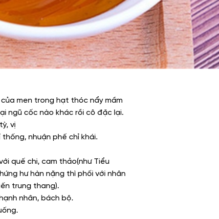
 của men trong hạt thóc nẩy mầm
ại ngũ cốc nào khác rồi cô đặc lại.
ỳ, vị
ỉ thống, nhuận phế chỉ khái.
 với quế chi, cam thảo(như Tiểu
chứng hư hàn nặng thì phối với nhân
iến trung thang).
i hạnh nhân, bách bộ.
uống.