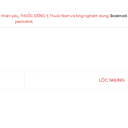
 thiết yếu
,
THUỐC ĐÔNG Y
,
Thuốc Nam và king nghiệm dùng
. Bookmark
permalink
.
LỘC NHUNG