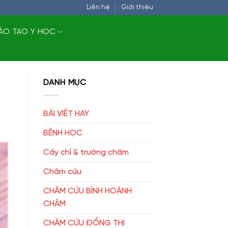
Liên hệ
Giới thiệu
ÀO TẠO Y HỌC
DANH MỤC
BÀI VIẾT HAY
BỆNH HỌC
Cấy chỉ & trường châm
Châm cứu
CHÂM CỨU BÌNH HOÀNH
CHÂM
CHÂM CỨU ĐỔNG THỊ