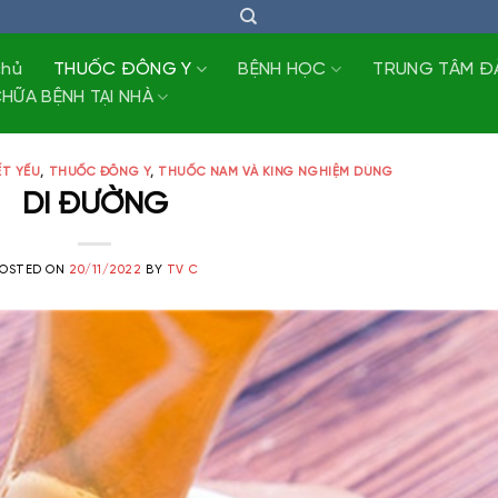
chủ
THUỐC ĐÔNG Y
BỆNH HỌC
TRUNG TÂM Đ
HỮA BỆNH TẠI NHÀ
T YẾU
,
THUỐC ĐÔNG Y
,
THUỐC NAM VÀ KING NGHIỆM DÙNG
DI ĐƯỜNG
POSTED ON
20/11/2022
BY
TV C