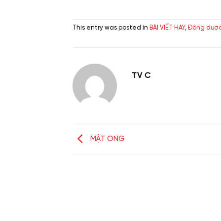
This entry was posted in
BÀI VIẾT HAY
,
Đông dược
TV C
MẬT ONG