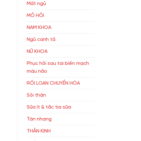
Mất ngủ
MỒ HÔI
NAM KHOA
Ngũ canh tả
NỮ KHOA
Phục hồi sau tai biến mạch
máu não
RỐI LOẠN CHUYỂN HÓA
Sỏi thận
Sữa ít & tắc tia sữa
Tàn nhang
THẦN KINH