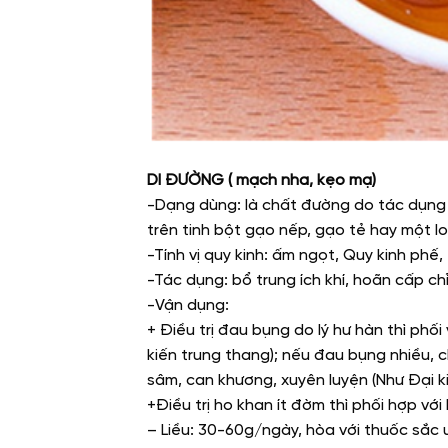
DI ĐƯỜNG ( mạch nha, kẹo mạ)
-Dạng dùng: là chất đường do tác dụng
trên tinh bột gạo nếp, gạo tẻ hay một lo
-Tính vị quy kinh: ấm ngọt, Quy kinh phế, t
-Tác dụng: bổ trung ích khí, hoãn cấp ch
-Vận dụng:
+ Điều trị đau bụng do lý hư hàn thì phối
kiến trung thang); nếu đau bụng nhiều, 
sâm, can khương, xuyên luyện (Như Đại k
+Điều trị ho khan ít đờm thì phối hợp vớ
– Liều: 30-60g/ngày, hòa với thuốc sắc 