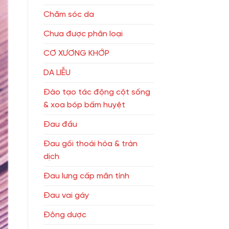
Chăm sóc da
Chưa được phân loại
CƠ XƯƠNG KHỚP
DA LIỄU
Đào tạo tác động cột sống
& xoa bóp bấm huyệt
Đau đầu
Đau gối thoái hóa & tràn
dịch
Đau lưng cấp mãn tính
Đau vai gáy
Đông dược