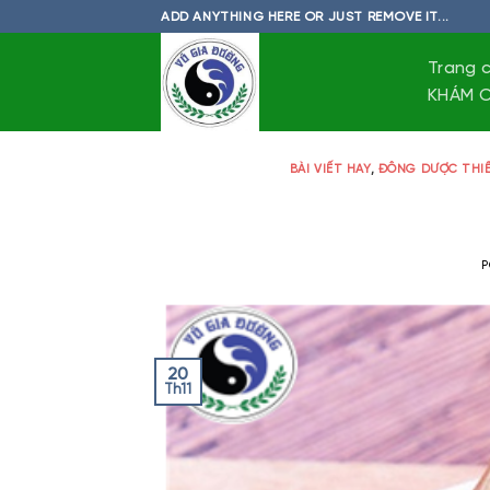
Skip
ADD ANYTHING HERE OR JUST REMOVE IT...
to
content
Trang 
KHÁM C
BÀI VIẾT HAY
,
ĐÔNG DƯỢC THIẾ
20
Th11