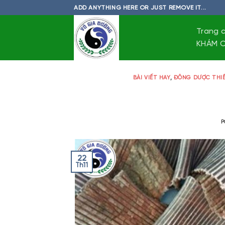
Skip
ADD ANYTHING HERE OR JUST REMOVE IT...
to
content
Trang 
KHÁM C
BÀI VIẾT HAY
,
ĐÔNG DƯỢC THIẾ
P
22
Th11