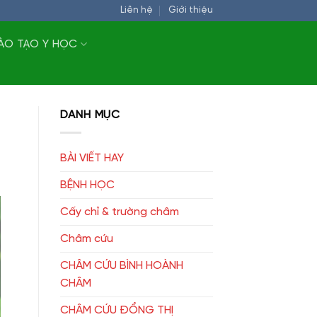
Liên hệ
Giới thiệu
ÀO TẠO Y HỌC
DANH MỤC
BÀI VIẾT HAY
BỆNH HỌC
Cấy chỉ & trường châm
Châm cứu
CHÂM CỨU BÌNH HOÀNH
CHÂM
CHÂM CỨU ĐỔNG THỊ