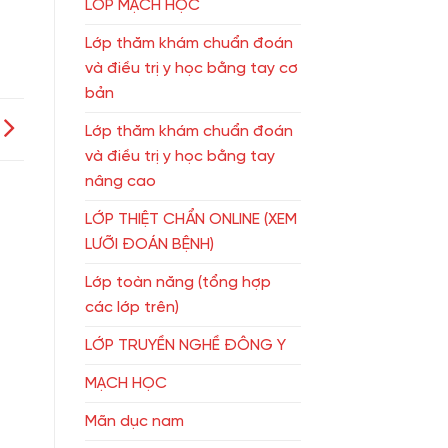
LỚP MẠCH HỌC
Lớp thăm khám chuẩn đoán
và điều trị y học bằng tay cơ
bản
Lớp thăm khám chuẩn đoán
và điều trị y học bằng tay
nâng cao
LỚP THIỆT CHẨN ONLINE (XEM
LƯỠI ĐOÁN BỆNH)
Lớp toàn năng (tổng hợp
các lớp trên)
LỚP TRUYỀN NGHỀ ĐÔNG Y
MẠCH HỌC
Mãn dục nam