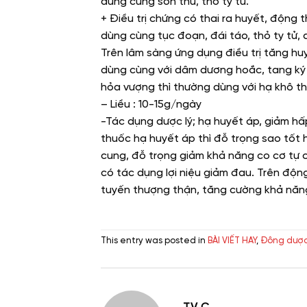
dùng cùng sơn thù, thỏ ty tử.
+ Điều trị chứng có thai ra huyết, động th
dùng cùng tục đoạn, đái táo, thỏ ty tử, a
Trên lâm sàng ứng dụng điều trị tăng hu
dùng cùng với dâm dương hoắc, tang ký 
hỏa vượng thì thường dùng với hạ khô t
– Liều : 10-15g/ngày
-Tác dụng dược lý; hạ huyết áp, giảm hấp
thuốc hạ huyết áp thì đỗ trọng sao tốt 
cung, đỗ trọng giảm khả năng co cơ tự c
có tác dụng lợi niệu giảm đau. Trên độ
tuyến thượng thận, tăng cường khả năng
This entry was posted in
BÀI VIẾT HAY
,
Đông dược