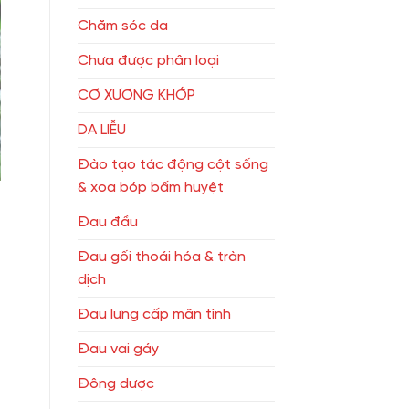
Chăm sóc da
Chưa được phân loại
CƠ XƯƠNG KHỚP
DA LIỄU
Đào tạo tác động cột sống
& xoa bóp bấm huyệt
Đau đầu
Đau gối thoái hóa & tràn
dịch
Đau lưng cấp mãn tính
Đau vai gáy
Đông dược