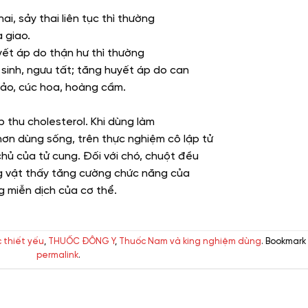
ai, sảy thai liên tục thì thường
 giao.
yết áp do thận hư thì thường
sinh, ngưu tất; tăng huyết áp do can
hảo, cúc hoa, hoàng cầm.
 thu cholesterol. Khi dùng làm
hơn dùng sống, trên thực nghiệm cô lập tử
hủ của tử cung. Đối với chó, chuột đều
ng vật thấy tăng cường chức năng của
 miễn dịch của cơ thể.
 thiết yếu
,
THUỐC ĐÔNG Y
,
Thuốc Nam và king nghiệm dùng
. Bookmark
permalink
.