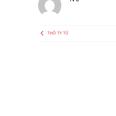
TV C
THỎ TY TỬ