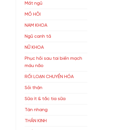
Mất ngủ
MỒ HÔI
NAM KHOA
Ngũ canh tả
NỮ KHOA
Phục hồi sau tai biến mạch
máu não
RỐI LOẠN CHUYỂN HÓA
Sỏi thận
Sữa ít & tắc tia sữa
Tàn nhang
THẦN KINH