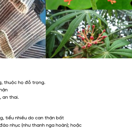
, thuộc họ đỗ trọng.
thận
 an thai.
ơng, tiểu nhiều do can thận bất
 đào nhục (như thanh nga hoàn); hoặc