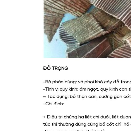
ĐỖ TRỌNG
-Bộ phận dùng: vỏ phơi khô cây đỗ trọng
-Tính vị quy kinh: ấm ngọt, quy kinh can 
– Tác dụng: bổ thận can, cường gân cốt,
-Chỉ định:
+ Điều trị chứng hạ liệt chi dưới, liệt dư
túc thì thường dùng cùng bổ cốt chỉ, hồ