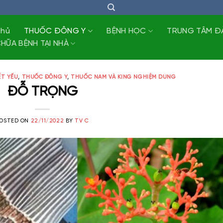
chủ
THUỐC ĐÔNG Y
BỆNH HỌC
TRUNG TÂM Đ
HỮA BỆNH TẠI NHÀ
T YẾU
,
THUỐC ĐÔNG Y
,
THUỐC NAM VÀ KING NGHIỆM DÙNG
ĐỖ TRỌNG
OSTED ON
22/11/2022
BY
TV C