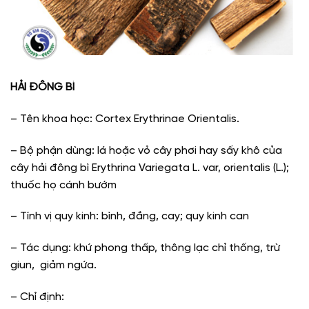
HẢI ĐÔNG BÌ
– Tên khoa học: Cortex Erythrinae Orientalis.
– Bộ phận dùng: lá hoặc vỏ cây phơi hay sấy khô của
cây hải đông bì Erythrina Variegata L. var, orientalis (L.);
thuốc họ cánh bướm
– Tính vị quy kinh: bình, đắng, cay; quy kinh can
– Tác dụng: khứ phong thấp, thông lạc chỉ thống, trừ
giun, giảm ngứa.
– Chỉ định: