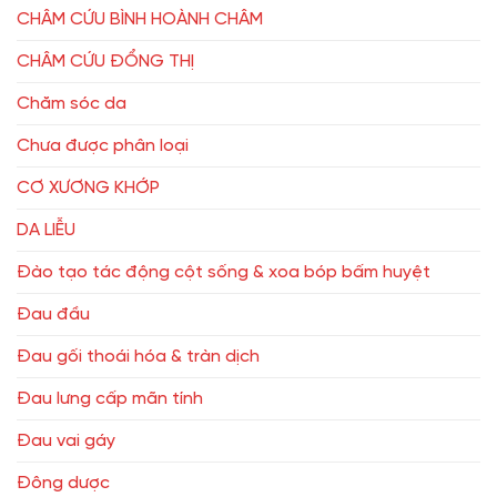
CHÂM CỨU BÌNH HOÀNH CHÂM
CHÂM CỨU ĐỔNG THỊ
Chăm sóc da
Chưa được phân loại
CƠ XƯƠNG KHỚP
DA LIỄU
Đào tạo tác động cột sống & xoa bóp bấm huyệt
Đau đầu
Đau gối thoái hóa & tràn dịch
Đau lưng cấp mãn tính
Đau vai gáy
Đông dược