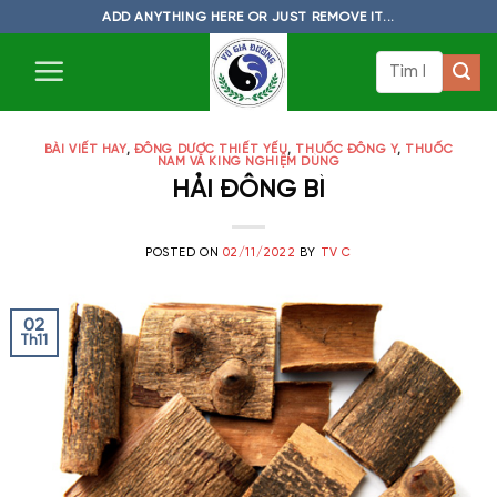
Skip
ADD ANYTHING HERE OR JUST REMOVE IT...
to
Tìm
content
kiếm:
BÀI VIẾT HAY
,
ĐÔNG DƯỢC THIẾT YẾU
,
THUỐC ĐÔNG Y
,
THUỐC
NAM VÀ KING NGHIỆM DÙNG
HẢI ĐÔNG BÌ
POSTED ON
02/11/2022
BY
TV C
02
Th11