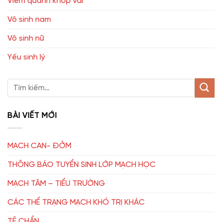
Viêm quanh khớp vai
Vô sinh nam
Vô sinh nữ
Yếu sinh lý
BÀI VIẾT MỚI
MẠCH CAN- ĐỞM
THÔNG BÁO TUYỂN SINH LỚP MẠCH HỌC
MẠCH TÂM – TIỂU TRƯỜNG
CÁC THỂ TRẠNG MẠCH KHÓ TRỊ KHÁC
TỀ CHẨN