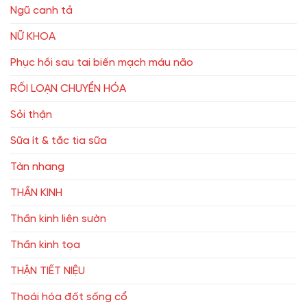
Ngũ canh tả
NỮ KHOA
Phục hồi sau tai biến mạch máu não
RỐI LOẠN CHUYỂN HÓA
Sỏi thận
Sữa ít & tắc tia sữa
Tàn nhang
THẦN KINH
Thần kinh liên sườn
Thần kinh tọa
THẬN TIẾT NIỆU
Thoái hóa đốt sống cổ