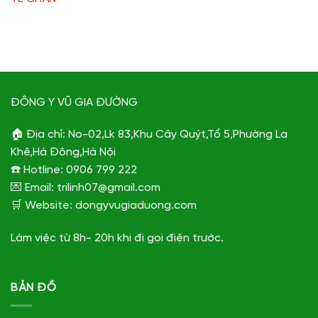
ĐÔNG Y VŨ GIA ĐƯỜNG
🏠 Địa chỉ: No-02,Lk 83,Khu Cây Quýt,Tổ 5,Phường La
Khê,Hà Đông,Hà Nội
☎️ Hotline: 0906 799 222
💌 Email: trilinh07@gmail.com
🛒 Website: dongyvugiaduong.com
Làm việc từ 8h- 20h khi đi gọi điện trước.
BẢN ĐỒ