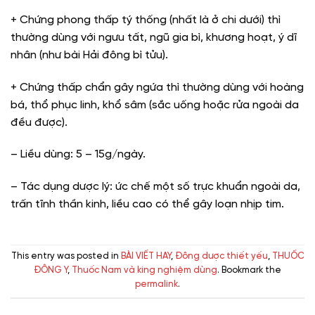
+ Chứng phong thấp tý thống (nhất là ở chi dưới) thì
thường dùng với ngưu tất, ngũ gia bì, khương hoạt, ý dĩ
nhân (như bài Hải đông bì tửu).
+ Chứng thấp chẩn gây ngứa thì thường dùng với hoàng
bá, thổ phục linh, khổ sâm (sắc uống hoặc rửa ngoài da
đều được).
– Liều dùng: 5 – 15g/ngày.
– Tác dụng dược lý: ức chế một số trực khuẩn ngoài da,
trấn tĩnh thần kinh, liều cao có thể gây loạn nhịp tim.
This entry was posted in
BÀI VIẾT HAY
,
Đông dược thiết yếu
,
THUỐC
ĐÔNG Y
,
Thuốc Nam và king nghiệm dùng
. Bookmark the
permalink
.