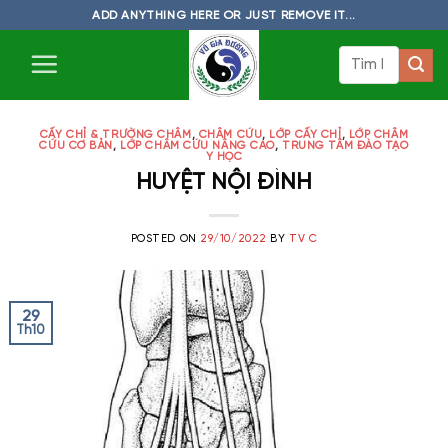
Skip
ADD ANYTHING HERE OR JUST REMOVE IT...
to
Tìm
content
kiếm:
CẤY CHỈ & TRƯỜNG CHÂM
,
CHÂM CỨU
,
LỚP CẤY CHỈ
,
LỚP CHÂM
CỨU CƠ BẢN
,
LỚP CHÂM CỨU NÂNG CAO
,
TRUNG TÂM ĐÀO TẠO
Y HỌC
HUYỆT NỘI ĐÌNH
POSTED ON
29/10/2022
BY
TV C
29
Th10