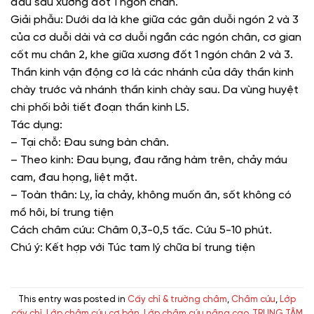
đầu sau xương đốt 1 ngón chân.
Giải phẫu: Dưới da là khe giữa các gân duỗi ngón 2 và 3
của cơ duỗi dài và cơ duỗi ngắn các ngón chân, cơ gian
cốt mu chân 2, khe giữa xương đốt 1 ngón chân 2 và 3.
Thần kinh vận động cơ là các nhánh của dây thần kinh
chày trước và nhánh thần kinh chày sau. Da vùng huyệt
chi phối bởi tiết đoạn thần kinh L5.
Tác dụng:
– Tại chỗ: Đau sưng bàn chân.
– Theo kinh: Đau bụng, đau răng hàm trên, chảy máu
cam, đau họng, liệt mặt.
– Toàn thân: Lỵ, ỉa chảy, không muốn ăn, sốt không có
mồ hôi, bí trung tiện
Cách châm cứu: Châm 0,3-0,5 tấc. Cứu 5-10 phút.
Chú ý: Kết hợp với Túc tam lý chữa bí trung tiện
This entry was posted in
Cấy chỉ & trường châm
,
Châm cứu
,
Lớp
cấy chỉ
,
Lớp châm cứu cơ bản
,
Lớp châm cứu nâng cao
,
TRUNG TÂM