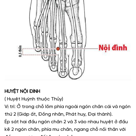
HUYỆT NỘI ĐÌNH
( Huyệt Huỳnh thuộc Thủy)
Vị trí: Ở trong chỗ lõm phía ngoài ngón chân cái và ngón
thứ 2 (Giáp ất, Đồng nhân, Phát huy, Đại thành).
Ép sát hai đầu ngón chân 2 và 3 vào nhau huyệt ở đầu
kẽ 2 ngón chân, phía mu chân, ngang chỗ nối thân với