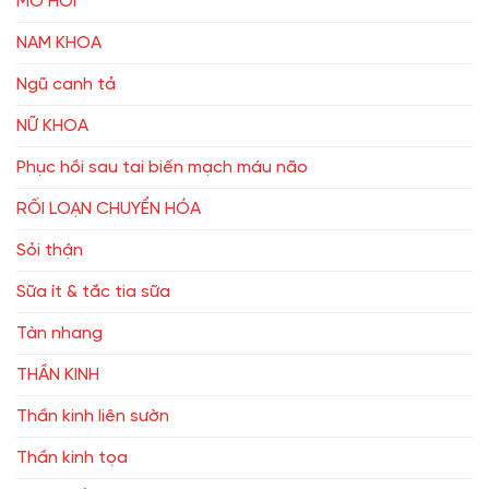
MỒ HÔI
NAM KHOA
Ngũ canh tả
NỮ KHOA
Phục hồi sau tai biến mạch máu não
RỐI LOẠN CHUYỂN HÓA
Sỏi thận
Sữa ít & tắc tia sữa
Tàn nhang
THẦN KINH
Thần kinh liên sườn
Thần kinh tọa