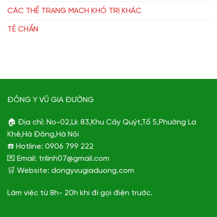
CÁC THỂ TRẠNG MẠCH KHÓ TRỊ KHÁC
TỀ CHẨN
ĐÔNG Y VŨ GIA ĐƯỜNG
🏠 Địa chỉ: No-02,Lk 83,Khu Cây Quýt,Tổ 5,Phường La
Khê,Hà Đông,Hà Nội
☎️ Hotline: 0906 799 222
💌 Email: trilinh07@gmail.com
🛒 Website: dongyvugiaduong.com
Làm việc từ 8h- 20h khi đi gọi điện trước.