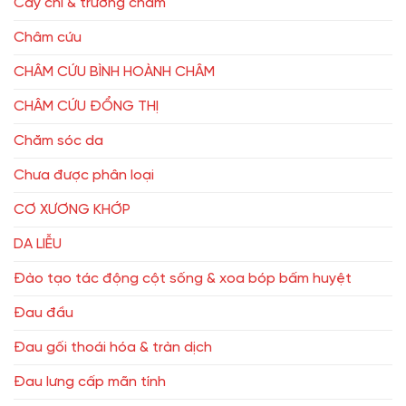
Cấy chỉ & trường châm
Châm cứu
CHÂM CỨU BÌNH HOÀNH CHÂM
CHÂM CỨU ĐỔNG THỊ
Chăm sóc da
Chưa được phân loại
CƠ XƯƠNG KHỚP
DA LIỄU
Đào tạo tác động cột sống & xoa bóp bấm huyệt
Đau đầu
Đau gối thoái hóa & tràn dịch
Đau lưng cấp mãn tính