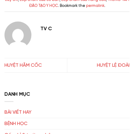
ĐÀO TẠO Y HỌC
. Bookmark the
permalink
.
TV C
HUYỆT HÃM CỐC
HUYỆT LỆ ĐOÀI
DANH MỤC
BÀI VIẾT HAY
BỆNH HỌC