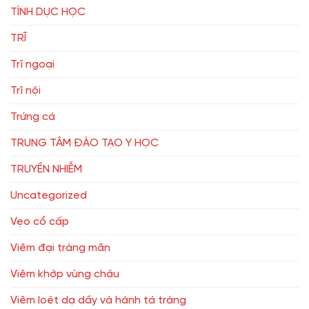
TÌNH DỤC HỌC
TRĨ
Trĩ ngoại
Trĩ nội
Trứng cá
TRUNG TÂM ĐÀO TẠO Y HỌC
TRUYỀN NHIỄM
Uncategorized
Vẹo cổ cấp
Viêm đại tràng mãn
Viêm khớp vùng chậu
Viêm loét dạ dầy và hành tá tràng