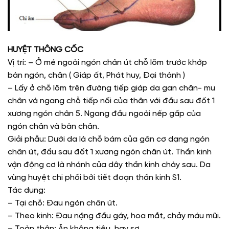
HUYỆT THÔNG CỐC
Vị trí: – Ở mé ngoài ngón chân út chỗ lõm trước khớp
bàn ngón, chân ( Giáp ất, Phát huy, Đại thành )
– Lấy ở chỗ lõm trên đường tiếp giáp da gan chân- mu
chân và ngang chỗ tiếp nối của thân với đầu sau đốt 1
xương ngón chân 5. Ngang đầu ngoài nếp gấp của
ngón chân và bàn chân.
Giải phẫu: Dưới da là chỗ bám của gân cơ dạng ngón
chân út, đầu sau đốt 1 xương ngón chân út. Thần kinh
vận động cơ là nhánh của dây thần kinh chày sau. Da
vùng huyệt chi phối bởi tiết đoạn thần kinh S1.
Tác dụng:
– Tại chỗ: Đau ngón chân út.
– Theo kinh: Đau nặng đầu gáy, hoa mắt, chảy máu mũi.
– Toàn thân: Ăn không tiêu, hay sợ.