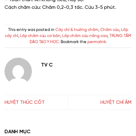
Cách châm cứu: Châm 0,2-0,3 tấc. Cứu 3-5 phút.
This entry was posted in
Cấy chỉ & trường châm
,
Châm cứu
,
Lớp
cấy chỉ
,
Lớp châm cứu cơ bản
,
Lớp châm cứu nâng cao
,
TRUNG TÂM
ĐÀO TẠO Y HỌC
. Bookmark the
permalink
.
TV C
HUYỆT THÚC CỐT
HUYỆT CHÍ ÂM
DANH MỤC