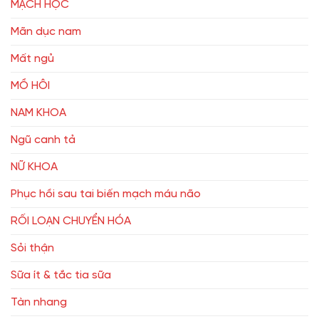
MẠCH HỌC
Mãn dục nam
Mất ngủ
MỒ HÔI
NAM KHOA
Ngũ canh tả
NỮ KHOA
Phục hồi sau tai biến mạch máu não
RỐI LOẠN CHUYỂN HÓA
Sỏi thận
Sữa ít & tắc tia sữa
Tàn nhang