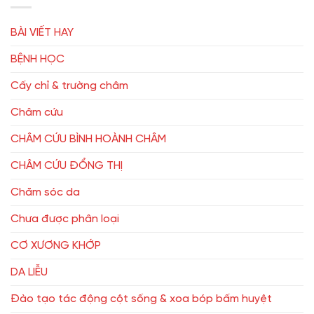
BÀI VIẾT HAY
BỆNH HỌC
Cấy chỉ & trường châm
Châm cứu
CHÂM CỨU BÌNH HOÀNH CHÂM
CHÂM CỨU ĐỔNG THỊ
Chăm sóc da
Chưa được phân loại
CƠ XƯƠNG KHỚP
DA LIỄU
Đào tạo tác động cột sống & xoa bóp bấm huyệt