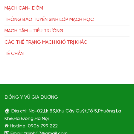
MẠCH CAN- ĐỞM
THÔNG BÁO TUYỂN SINH LỚP MẠCH HỌC
MẠCH TÂM – TIỂU TRƯỜNG
CÁC THỂ TRẠNG MẠCH KHÓ TRỊ KHÁC
TỀ CHẨN
ĐÔNG Y VŨ GIA ĐƯỜNG
🏠 Địa chỉ: No-02,Lk 83,Khu Cây Quýt,Tổ 5,Phường La
Khê,Hà Đông,Hà Nội
☎️ Hotline: 0906 799 222
💌 Email: trilinh07@gmail.com