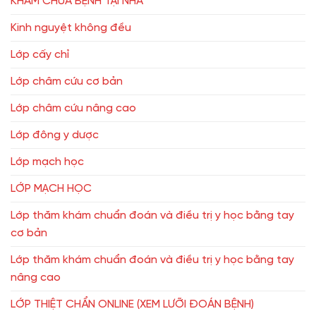
KHÁM CHỮA BỆNH TẠI NHÀ
Kinh nguyệt không đều
Lớp cấy chỉ
Lớp châm cứu cơ bản
Lớp châm cứu nâng cao
Lớp đông y dược
Lớp mạch học
LỚP MẠCH HỌC
Lớp thăm khám chuẩn đoán và điều trị y học bằng tay
cơ bản
Lớp thăm khám chuẩn đoán và điều trị y học bằng tay
nâng cao
LỚP THIỆT CHẨN ONLINE (XEM LƯỠI ĐOÁN BỆNH)