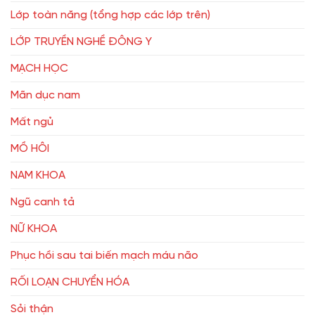
Lớp toàn năng (tổng hợp các lớp trên)
LỚP TRUYỀN NGHỀ ĐÔNG Y
MẠCH HỌC
Mãn dục nam
Mất ngủ
MỒ HÔI
NAM KHOA
Ngũ canh tả
NỮ KHOA
Phục hồi sau tai biến mạch máu não
RỐI LOẠN CHUYỂN HÓA
Sỏi thận