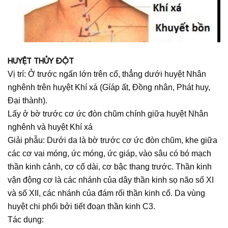
HUYỆT THỦY ĐỘT
Vị trí: Ở trước ngấn lớn trên cổ, thẳng dưới huyệt Nhân
nghênh trên huyệt Khí xá (Gíáp ất, Đồng nhân, Phát huy,
Đại thành).
Lấy ở bờ trước cơ ức đòn chũm chính giữa huyệt Nhân
nghênh và huyệt Khí xá
Giải phẫu: Dưới da là bờ trước cơ ức đòn chũm, khe giữa
các cơ vai móng, ức móng, ức giáp, vào sâu có bó mạch
thần kinh cảnh, cơ cổ dài, cơ bậc thang trước. Thần kinh
vận động cơ là các nhánh của dây thần kinh sọ não số XI
và số XII, các nhánh của đám rối thần kinh cổ. Da vùng
huyệt chi phối bởi tiết đoạn thần kinh C3.
Tác dụng: