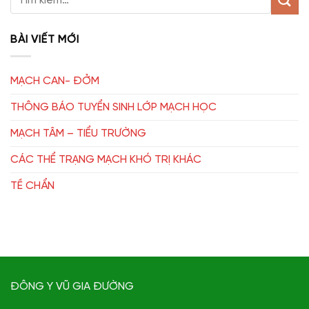
BÀI VIẾT MỚI
MẠCH CAN- ĐỞM
THÔNG BÁO TUYỂN SINH LỚP MẠCH HỌC
MẠCH TÂM – TIỂU TRƯỜNG
CÁC THỂ TRẠNG MẠCH KHÓ TRỊ KHÁC
TỀ CHẨN
ĐÔNG Y VŨ GIA ĐƯỜNG