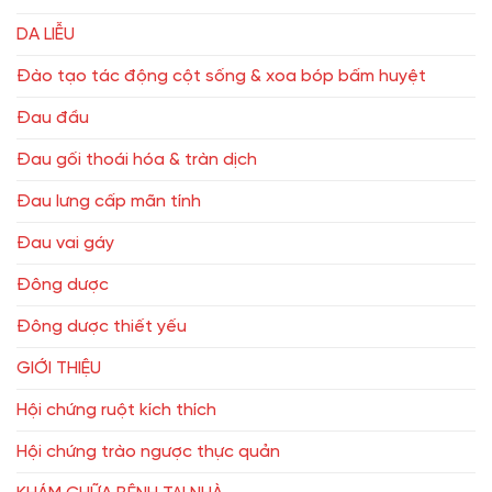
DA LIỄU
Đào tạo tác động cột sống & xoa bóp bấm huyệt
Đau đầu
Đau gối thoái hóa & tràn dịch
Đau lưng cấp mãn tính
Đau vai gáy
Đông dược
Đông dược thiết yếu
GIỚI THIỆU
Hội chứng ruột kích thích
Hội chứng trào ngược thực quản