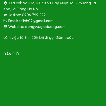
🏠 Địa chỉ: No-02,Lk 83,Khu Cây Quýt,Tổ 5,Phường La
Khê,Hà Đông,Hà Nội
☎️ Hotline: 0906 799 222
💌 Email: trilinh07@gmail.com
🛒 Website: dongyvugiaduong.com
Làm việc từ 8h- 20h khi đi gọi điện trước.
BẢN ĐỒ