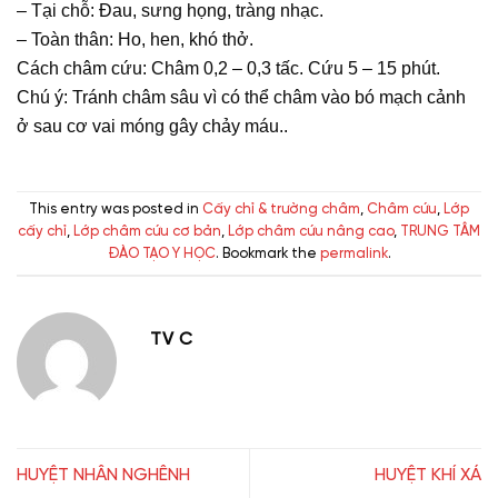
– Tại chỗ: Đau, sưng họng, tràng nhạc.
– Toàn thân: Ho, hen, khó thở.
Cách châm cứu: Châm 0,2 – 0,3 tấc. Cứu 5 – 15 phút.
Chú ý: Tránh châm sâu vì có thể châm vào bó mạch cảnh
ở sau cơ vai móng gây chảy máu..
This entry was posted in
Cấy chỉ & trường châm
,
Châm cứu
,
Lớp
cấy chỉ
,
Lớp châm cứu cơ bản
,
Lớp châm cứu nâng cao
,
TRUNG TÂM
ĐÀO TẠO Y HỌC
. Bookmark the
permalink
.
TV C
HUYỆT NHÂN NGHÊNH
HUYỆT KHÍ XÁ