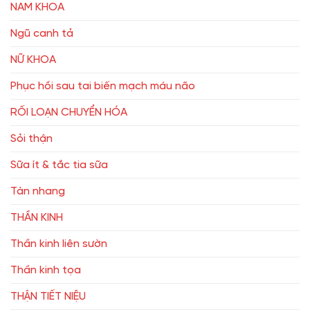
NAM KHOA
Ngũ canh tả
NỮ KHOA
Phục hồi sau tai biến mạch máu não
RỐI LOẠN CHUYỂN HÓA
Sỏi thận
Sữa ít & tắc tia sữa
Tàn nhang
THẦN KINH
Thần kinh liên sườn
Thần kinh tọa
THẬN TIẾT NIỆU