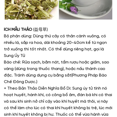
ÍCH MẪU THẢO
(益母草)
Bộ phận dùng: Dùng thứ cây có thân cành vuông, có
nhiều lá, sắp ra hoa, dài khoảng 20-40cm kể từ ngọn
trở xuống thì tốt nhất. Có thể dùng riêng hạt, gọi là
Sung Úy Tử
Bào chế: Rửa sạch, bằm nát, tẩm rượu hoặc giấm, sao
vàng (dùng trong thuốc thang), hoặc nấu thành cao
đặc. Tránh dùng dụng cụ bằng sắt(Phương Pháp Bào
Chế Đông Dược.)
+ Theo Bản Thảo Diễn Nghĩa Bổ Di: Sung úy tử tính nó
hoạt huyết, hành khí, có công bổ âm, đàn bà khi có thai
và sau khi sinh nở chỉ cậy vào khí huyết mà thôi, vị này
có thể làm cho lúc có thai khí huyết không bị trệ, lúc mới
sinh khí huyết không bị hư. Thuốc có thể vừa hành vừa