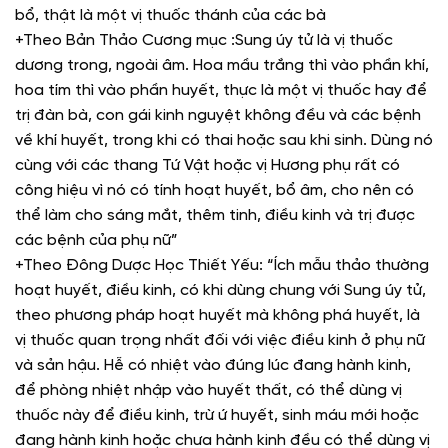
bổ, thật là một vị thuốc thánh của các bà
+Theo Bản Thảo Cương mục :Sung úy tử là vị thuốc
dương trong, ngoài âm. Hoa mầu trắng thì vào phần khí,
hoa tím thì vào phần huyết, thực là một vị thuốc hay để
trị đàn bà, con gái kinh nguyệt không đều và các bệnh
về khí huyết, trong khi có thai hoặc sau khi sinh. Dùng nó
cùng với các thang Tứ Vật hoặc vị Hương phụ rất có
công hiệu vì nó có tính hoạt huyết, bổ âm, cho nên có
thể làm cho sáng mắt, thêm tinh, điều kinh và trị được
các bệnh của phụ nữ”
+Theo Đông Dược Học Thiết Yếu: “Ích mẫu thảo thường
hoạt huyết, điều kinh, có khi dùng chung với Sung úy tử,
theo phương pháp hoạt huyết mà không phá huyết, là
vị thuốc quan trọng nhất đối với việc điều kinh ở phụ nữ
và sản hậu. Hễ có nhiệt vào đúng lúc đang hành kinh,
để phòng nhiệt nhập vào huyết thất, có thể dùng vị
thuốc này để điều kinh, trừ ứ huyết, sinh máu mới hoặc
đang hành kinh hoặc chưa hành kinh đều có thể dùng vị