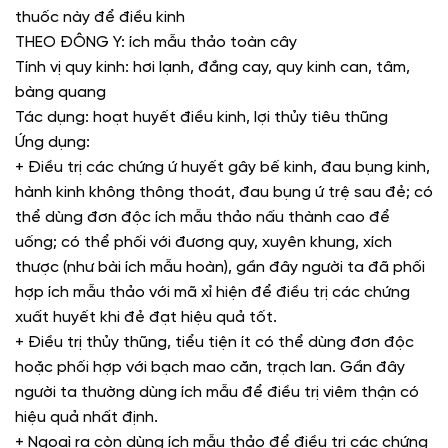
thuốc này để điều kinh
THEO ĐÔNG Y: ích mẫu thảo toàn cây
Tính vị quy kinh: hơi lạnh, đắng cay, quy kinh can, tâm,
bàng quang
Tác dụng: hoạt huyết điều kinh, lợi thủy tiêu thũng
Ứng dụng:
+ Điều trị các chứng ứ huyết gây bế kinh, đau bụng kinh,
hành kinh không thông thoát, đau bụng ứ trệ sau đẻ; có
thể dùng đơn độc ích mẫu thảo nấu thành cao để
uống; có thể phối với đương quy, xuyên khung, xích
thược (như bài ích mẫu hoàn), gần đây người ta đã phối
hợp ích mẫu thảo với mã xỉ hiện để điều trị các chứng
xuất huyết khi đẻ đạt hiệu quả tốt.
+ Điều trị thủy thũng, tiểu tiện ít có thể dùng đơn độc
hoặc phối hợp với bạch mao căn, trạch lan. Gần đây
người ta thường dùng ích mẫu để điều trị viêm thận có
hiệu quả nhất định.
+ Ngoaì ra còn dùng ích mẫu thảo để điều trị các chứng