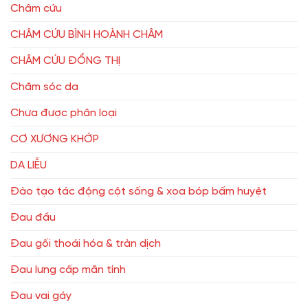
Châm cứu
CHÂM CỨU BÌNH HOÀNH CHÂM
CHÂM CỨU ĐỔNG THỊ
Chăm sóc da
Chưa được phân loại
CƠ XƯƠNG KHỚP
DA LIỄU
Đào tạo tác động cột sống & xoa bóp bấm huyệt
Đau đầu
Đau gối thoái hóa & tràn dịch
Đau lưng cấp mãn tính
Đau vai gáy