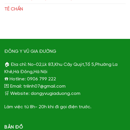
TỀ CHẨN
ĐÔNG Y VŨ GIA ĐƯỜNG
🏠 Địa chỉ: No-02,Lk 83,Khu Cây Quýt,Tổ 5,Phường La
Khê,Hà Đông,Hà Nội
☎️ Hotline: 0906 799 222
💌 Email: trilinh07@gmail.com
🛒 Website: dongyvugiaduong.com
Làm việc từ 8h- 20h khi đi gọi điện trước.
BẢN ĐỒ