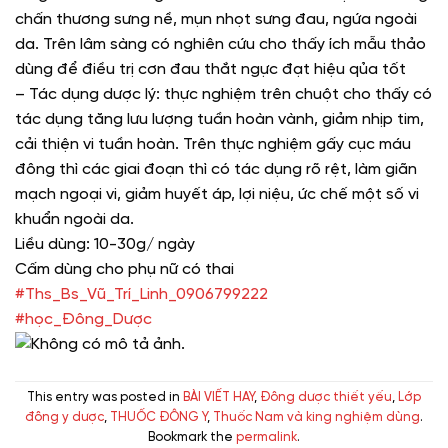
chấn thương sưng nề, mụn nhọt sưng đau, ngứa ngoài
da. Trên lâm sàng có nghiên cứu cho thấy ích mẫu thảo
dùng để điều trị cơn đau thắt ngực đạt hiệu qủa tốt
– Tác dụng dược lý: thực nghiệm trên chuột cho thấy có
tác dụng tăng lưu lượng tuần hoàn vành, giảm nhịp tim,
cải thiện vi tuần hoàn. Trên thực nghiệm gấy cục máu
đông thì các giai đoạn thì có tác dụng rõ rệt, làm giãn
mạch ngoại vi, giảm huyết áp, lợi niệu, ức chế một số vi
khuẩn ngoài da.
Liều dùng: 10-30g/ ngày
Cấm dùng cho phụ nữ có thai
#Ths_Bs_Vũ_Trí_Linh_0906799222
#học_Đông_Dược
This entry was posted in
BÀI VIẾT HAY
,
Đông dược thiết yếu
,
Lớp
đông y dược
,
THUỐC ĐÔNG Y
,
Thuốc Nam và king nghiệm dùng
.
Bookmark the
permalink
.