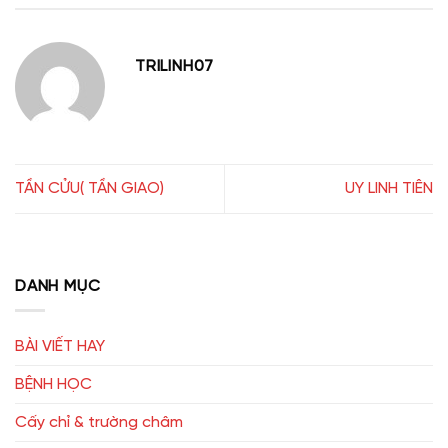
TRILINH07
TẦN CỬU( TẦN GIAO)
UY LINH TIÊN
DANH MỤC
BÀI VIẾT HAY
BỆNH HỌC
Cấy chỉ & trường châm