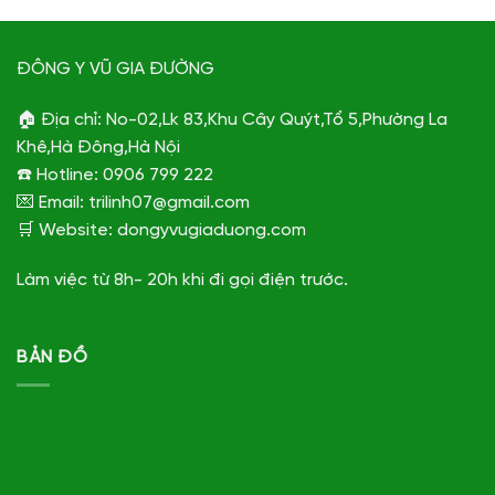
ĐÔNG Y VŨ GIA ĐƯỜNG
🏠 Địa chỉ: No-02,Lk 83,Khu Cây Quýt,Tổ 5,Phường La
Khê,Hà Đông,Hà Nội
☎️ Hotline: 0906 799 222
💌 Email: trilinh07@gmail.com
🛒 Website: dongyvugiaduong.com
Làm việc từ 8h- 20h khi đi gọi điện trước.
BẢN ĐỒ