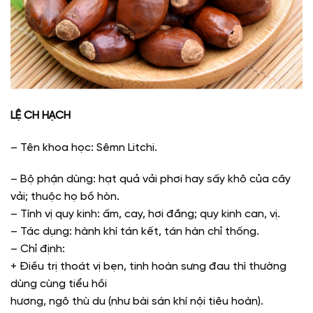
LỆ CH HẠCH
– Tên khoa học: Sêmn Litchi.
– Bộ phận dùng: hạt quả vải phơi hay sấy khô của cây
vải; thuộc họ bồ hòn.
– Tính vị quy kinh: ấm, cay, hơi đắng; quy kinh can, vị.
– Tác dụng: hành khí tán kết, tán hàn chỉ thống.
– Chỉ định:
+ Điều trị thoát vị bẹn, tinh hoàn sưng đau thì thường
dùng cùng tiểu hồi
hương, ngô thù du (như bài sán khí nội tiêu hoàn).