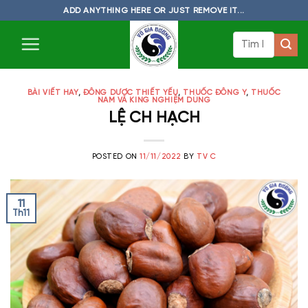
Skip
ADD ANYTHING HERE OR JUST REMOVE IT...
to
Tìm
content
kiếm:
BÀI VIẾT HAY
,
ĐÔNG DƯỢC THIẾT YẾU
,
THUỐC ĐÔNG Y
,
THUỐC
NAM VÀ KING NGHIỆM DÙNG
LỆ CH HẠCH
POSTED ON
11/11/2022
BY
TV C
11
Th11