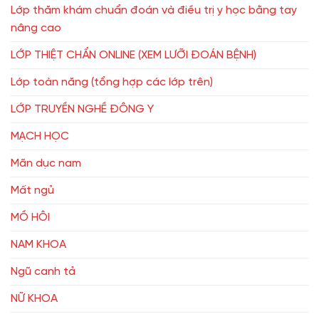
Lớp thăm khám chuẩn đoán và điều trị y học bằng tay
nâng cao
LỚP THIỆT CHẨN ONLINE (XEM LƯỠI ĐOÁN BỆNH)
Lớp toàn năng (tổng hợp các lớp trên)
LỚP TRUYỀN NGHỀ ĐÔNG Y
MẠCH HỌC
Mãn dục nam
Mất ngủ
MỒ HÔI
NAM KHOA
Ngũ canh tả
NỮ KHOA