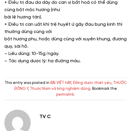
+ Điều trị đau da dày do can vị bất hoà có thể dùng
cùng bột mộc hương (như
bài lệ hương tán).
+ Điều trị can uất khí trệ huyết ứ gây đau bụng kinh thì
thường dùng cùng với
bột hương phụ, hoặc dùng cùng với xuyên khung, đương
quy, sài hồ.
– Liều dùng: 10-15g/ngày.
– Tác dụng dược lý: hạ đường máu.
This entry was posted in
BÀI VIẾT HAY
,
Đông dược thiết yếu
,
THUỐC
ĐÔNG Y
,
Thuốc Nam và king nghiệm dùng
. Bookmark the
permalink
.
TV C