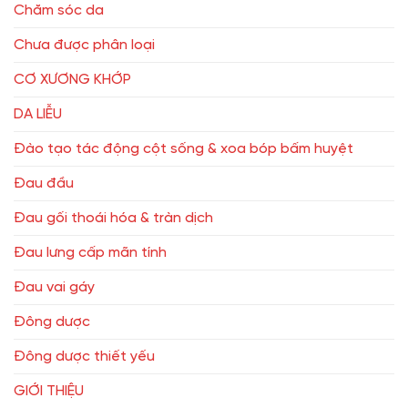
Chăm sóc da
Chưa được phân loại
CƠ XƯƠNG KHỚP
DA LIỄU
Đào tạo tác động cột sống & xoa bóp bấm huyệt
Đau đầu
Đau gối thoái hóa & tràn dịch
Đau lưng cấp mãn tính
Đau vai gáy
Đông dược
Đông dược thiết yếu
GIỚI THIỆU