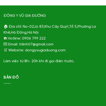
ĐÔNG Y VŨ GIA ĐƯỜNG
🏠 Địa chỉ: No-02,Lk 83,Khu Cây Quýt,Tổ 5,Phường La
Khê,Hà Đông,Hà Nội
☎️ Hotline: 0906 799 222
💌 Email: trilinh07@gmail.com
🛒 Website: dongyvugiaduong.com
Làm việc từ 8h- 20h khi đi gọi điện trước.
BẢN ĐỒ