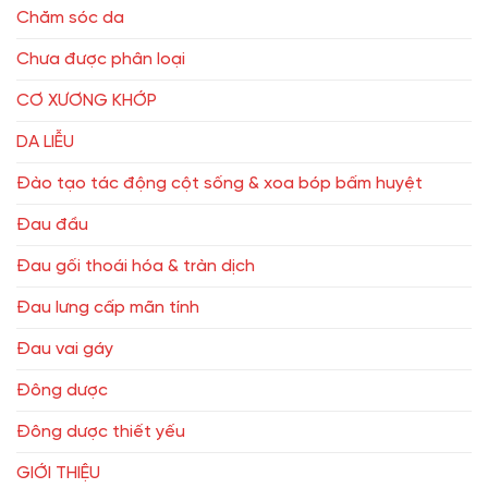
Chăm sóc da
Chưa được phân loại
CƠ XƯƠNG KHỚP
DA LIỄU
Đào tạo tác động cột sống & xoa bóp bấm huyệt
Đau đầu
Đau gối thoái hóa & tràn dịch
Đau lưng cấp mãn tính
Đau vai gáy
Đông dược
Đông dược thiết yếu
GIỚI THIỆU