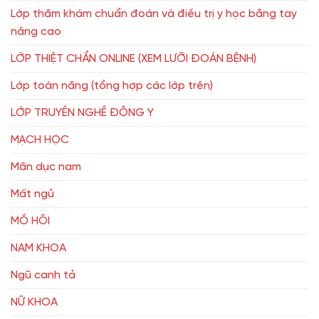
Lớp thăm khám chuẩn đoán và điều trị y học bằng tay
nâng cao
LỚP THIỆT CHẨN ONLINE (XEM LƯỠI ĐOÁN BỆNH)
Lớp toàn năng (tổng hợp các lớp trên)
LỚP TRUYỀN NGHỀ ĐÔNG Y
MẠCH HỌC
Mãn dục nam
Mất ngủ
MỒ HÔI
NAM KHOA
Ngũ canh tả
NỮ KHOA