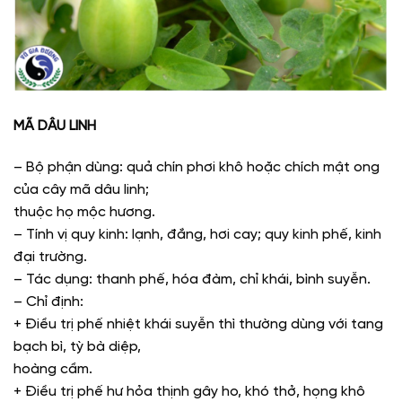
MÃ DÂU LINH
– Bộ phận dùng: quả chín phơi khô hoặc chích mật ong
của cây mã dâu linh;
thuộc họ mộc hương.
– Tính vị quy kinh: lạnh, đắng, hơi cay; quy kinh phế, kinh
đại trường.
– Tác dụng: thanh phế, hóa đàm, chỉ khái, bình suyễn.
– Chỉ định:
+ Điều trị phế nhiệt khái suyễn thì thường dùng với tang
bạch bì, tỳ bà diệp,
hoàng cầm.
+ Điều trị phế hư hỏa thịnh gây ho, khó thở, họng khô