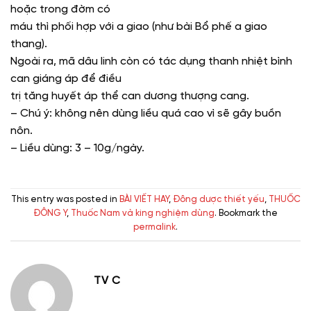
hoặc trong đờm có
máu thì phối hợp với a giao (như bài Bổ phế a giao
thang).
Ngoài ra, mã dâu linh còn có tác dụng thanh nhiệt bình
can giáng áp để điều
trị tăng huyết áp thể can dương thượng cang.
– Chú ý: không nên dùng liều quá cao vì sẽ gây buồn
nôn.
– Liều dùng: 3 – 10g/ngày.
This entry was posted in
BÀI VIẾT HAY
,
Đông dược thiết yếu
,
THUỐC
ĐÔNG Y
,
Thuốc Nam và king nghiệm dùng
. Bookmark the
permalink
.
TV C