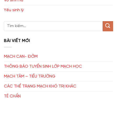
Vô sinh nữ
Yếu sinh lý
BÀI VIẾT MỚI
MẠCH CAN- ĐỞM
THÔNG BÁO TUYỂN SINH LỚP MẠCH HỌC
MẠCH TÂM – TIỂU TRƯỜNG
CÁC THỂ TRẠNG MẠCH KHÓ TRỊ KHÁC
TỀ CHẨN