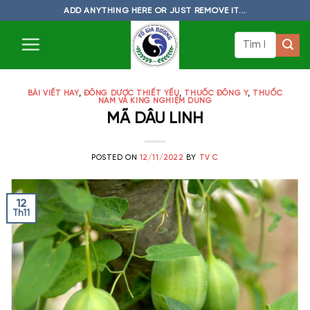
Skip
ADD ANYTHING HERE OR JUST REMOVE IT...
to
Tìm
content
kiếm:
BÀI VIẾT HAY
,
ĐÔNG DƯỢC THIẾT YẾU
,
THUỐC ĐÔNG Y
,
THUỐC
NAM VÀ KING NGHIỆM DÙNG
MÃ DÂU LINH
POSTED ON
12/11/2022
BY
TV C
12
Th11