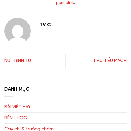
permalink
.
TV C
NỮ TRINH TỬ
PHÙ TIỂU MẠCH
DANH MỤC
BÀI VIẾT HAY
BỆNH HỌC
Cấy chỉ & trường châm