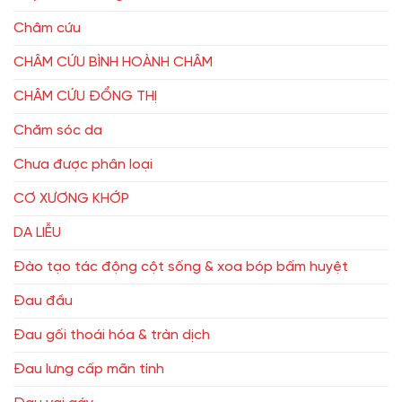
Châm cứu
CHÂM CỨU BÌNH HOÀNH CHÂM
CHÂM CỨU ĐỔNG THỊ
Chăm sóc da
Chưa được phân loại
CƠ XƯƠNG KHỚP
DA LIỄU
Đào tạo tác động cột sống & xoa bóp bấm huyệt
Đau đầu
Đau gối thoái hóa & tràn dịch
Đau lưng cấp mãn tính