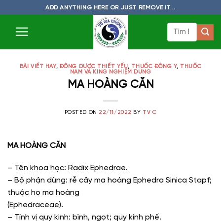
Skip
ADD ANYTHING HERE OR JUST REMOVE IT...
to
Tìm
content
kiếm:
BÀI VIẾT HAY
,
ĐÔNG DƯỢC THIẾT YẾU
,
THUỐC ĐÔNG Y
,
THUỐC
NAM VÀ KING NGHIỆM DÙNG
MA HOÀNG CĂN
POSTED ON
22/11/2022
BY
TV C
MA HOÀNG CĂN
– Tên khoa học: Radix Ephedrae.
– Bộ phận dùng: rễ cây ma hoàng Ephedra Sinica Stapf;
thuộc họ ma hoàng
(Ephedraceae).
– Tính vị quy kinh: bình, ngọt; quy kinh phế.