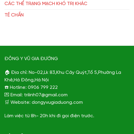
CÁC THỂ TRẠNG MẠCH KHÓ TRỊ KHÁC
TỀ CHẨN
ĐÔNG Y VŨ GIA ĐƯỜNG
🏠 Địa chỉ: No-02,Lk 83,Khu Cây Quýt,Tổ 5,Phường La
Khê,Hà Đông,Hà Nội
☎️ Hotline: 0906 799 222
💌 Email: trilinh07@gmail.com
🛒 Website: dongyvugiaduong.com
Làm việc từ 8h- 20h khi đi gọi điện trước.