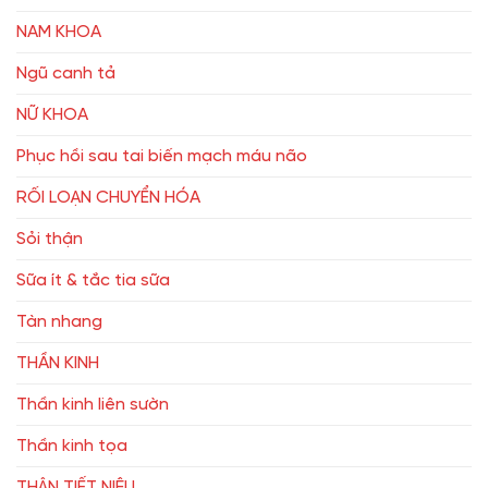
NAM KHOA
Ngũ canh tả
NỮ KHOA
Phục hồi sau tai biến mạch máu não
RỐI LOẠN CHUYỂN HÓA
Sỏi thận
Sữa ít & tắc tia sữa
Tàn nhang
THẦN KINH
Thần kinh liên sườn
Thần kinh tọa
THẬN TIẾT NIỆU