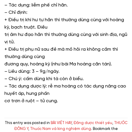
– Tác dụng: liễm phế chỉ hãn.
– Chỉ định:
+ Điều trị khí hư tự hãn thì thường dùng cùng với hoàng
kỳ, bạch truật. Điều
trị âm hư đạo hãn thì thường dùng cùng với sinh địa, ngũ
vị tử.
+ Điều trị phụ nữ sau đẻ mà mồ hôi ra không cầm thì
thường dùng cùng
đương quy, hoàng kỳ (như bài Ma hoàng căn tán).
– Liều dùng: 3 – 9g/ngày.
– Chú ý: cấm dùng khi tà còn ở biểu.
– Tác dụng dược lý: rễ ma hoàng có tác dụng nâng cao
huyết áp, hung phấn
cơ trơn ở ruột – tử cung.
This entry was posted in
BÀI VIẾT HAY
,
Đông dược thiết yếu
,
THUỐC
ĐÔNG Y
,
Thuốc Nam và king nghiệm dùng
. Bookmark the