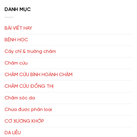
DANH MỤC
BÀI VIẾT HAY
BỆNH HỌC
Cấy chỉ & trường châm
Châm cứu
CHÂM CỨU BÌNH HOÀNH CHÂM
CHÂM CỨU ĐỔNG THỊ
Chăm sóc da
Chưa được phân loại
CƠ XƯƠNG KHỚP
DA LIỄU