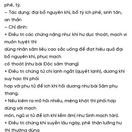
phế, tỳ.
– Tác dụng: đại bổ nguyên khí, bổ tỳ ích phế, sinh tân,
an thần
– Chỉ định:
+ Điều trị các chứng nặng như: khí hư dục thoát, mạch vi
muốn tuyệt thì
dùng nhân sâm liều cao sắc uống để đạt hiệu quả đại
bổ nguyên khí, phục mạch
cố thoát (như bài Độc sâm thang)
+ Điều trị chứng tứ chi lạnh ngắt (quyết lạnh), dương khí
suy hao thì phối
hợp với phụ tử để ích khí hồi dương như bài Sâm phụ
thang.
+ Nếu kiêm ra mồ hôi nhiều, miệng khát thì phối hợp
dùng với mạch
môn, ngũ vị tử để ích khí liễm âm( như Sinh mạch tán).
+ Điều trị chứng khí suyễn lâu ngày, phế thận lưỡng hư
thì thường dùng