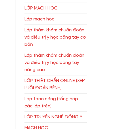
LỚP MẠCH HỌC
Lớp mạch học
Lớp thăm khám chuẩn đoán
và điều trị y học bằng tay cơ
bản
Lớp thăm khám chuẩn đoán
và điều trị y học bằng tay
nâng cao
LỚP THIỆT CHẨN ONLINE (XEM
LƯỠI ĐOÁN BỆNH)
Lớp toàn năng (tổng hợp
các lớp trên)
LỚP TRUYỀN NGHỀ ĐÔNG Y
MẠCH HỌC