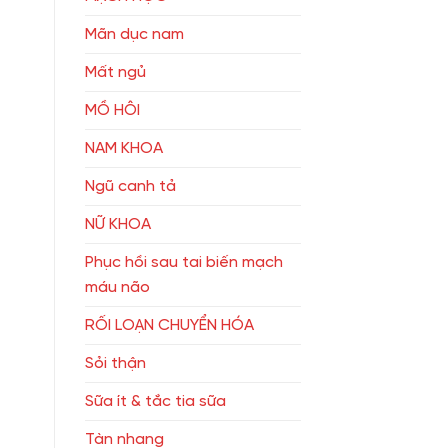
Mãn dục nam
Mất ngủ
MỒ HÔI
NAM KHOA
Ngũ canh tả
NỮ KHOA
Phục hồi sau tai biến mạch
máu não
RỐI LOẠN CHUYỂN HÓA
Sỏi thận
Sữa ít & tắc tia sữa
Tàn nhang