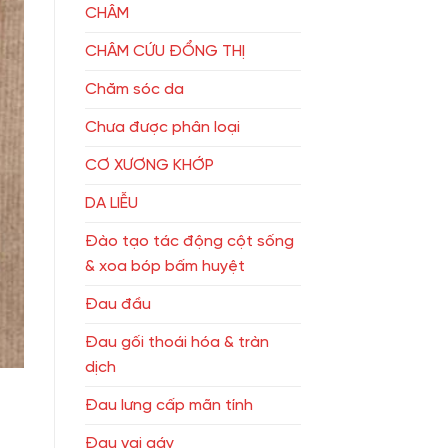
CHÂM
CHÂM CỨU ĐỔNG THỊ
Chăm sóc da
Chưa được phân loại
CƠ XƯƠNG KHỚP
DA LIỄU
Đào tạo tác động cột sống
& xoa bóp bấm huyệt
Đau đầu
Đau gối thoái hóa & tràn
dịch
Đau lưng cấp mãn tính
Đau vai gáy