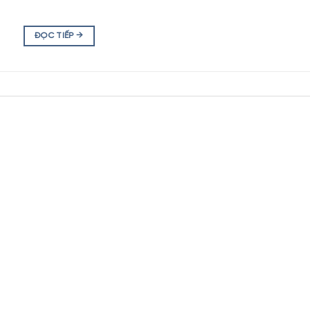
ĐỌC TIẾP
→