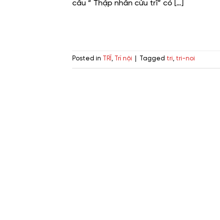
câu “ Thập nhân cửu trĩ” có […]
Posted in
TRĨ
,
Trĩ nội
|
Tagged
tri
,
tri-noi