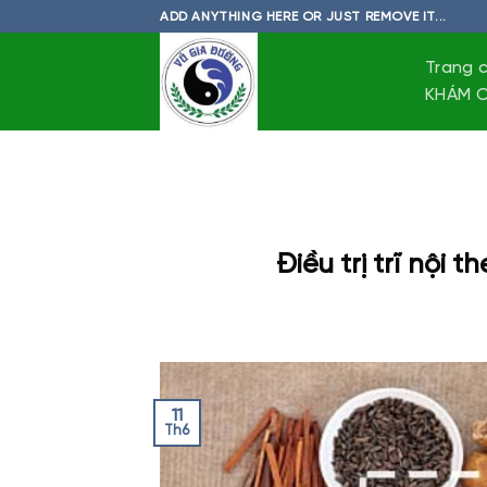
Skip
ADD ANYTHING HERE OR JUST REMOVE IT...
to
content
Trang 
KHÁM C
Điều trị trĩ nội 
11
Th6