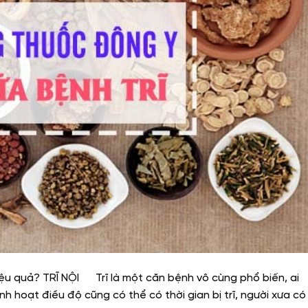
 hiệu quả? TRĨ NỘI Trĩ là một căn bệnh vô cùng phổ biến, ai
h hoạt điều độ cũng có thể có thời gian bị trĩ, người xưa có