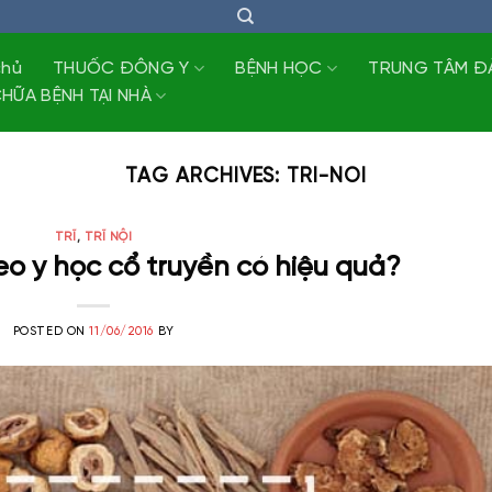
chủ
THUỐC ĐÔNG Y
BỆNH HỌC
TRUNG TÂM Đ
HỮA BỆNH TẠI NHÀ
TAG ARCHIVES:
TRI-NOI
TRĨ
,
TRĨ NỘI
theo y học cổ truyền có hiệu quả?
POSTED ON
11/06/2016
BY