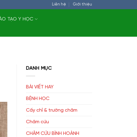
Liên hệ
Giới thiệu
ÀO TẠO Y HỌC
DANH MỤC
BÀI VIẾT HAY
BỆNH HỌC
Cấy chỉ & trường châm
Châm cứu
CHÂM CỨU BÌNH HOÀNH