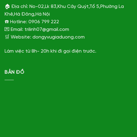
🏠 Địa chỉ: No-02,Lk 83,Khu Cây Quýt,Tổ 5,Phường La
Khê,Hà Đông,Hà Nội
☎️ Hotline: 0906 799 222
💌 Email: trilinh07@gmail.com
🛒 Website: dongyvugiaduong.com
Làm việc từ 8h- 20h khi đi gọi điện trước.
BẢN ĐỒ