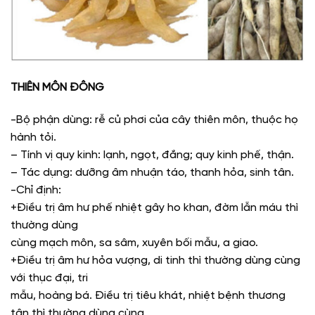
THIÊN MÔN ĐÔNG
-Bộ phận dùng: rễ củ phơi của cây thiên môn, thuộc họ
hành tỏi.
– Tính vị quy kinh: lạnh, ngọt, đắng; quy kinh phế, thận.
– Tác dụng: dưỡng âm nhuận táo, thanh hỏa, sinh tân.
-Chỉ định:
+Điều trị âm hư phế nhiệt gây ho khan, đờm lẫn máu thì
thường dùng
cùng mạch môn, sa sâm, xuyên bối mẫu, a giao.
+Điều trị âm hư hỏa vượng, di tinh thì thường dùng cùng
với thục đại, tri
mẫu, hoàng bá. Điều trị tiêu khát, nhiệt bệnh thương
tân thì thường dùng cùng