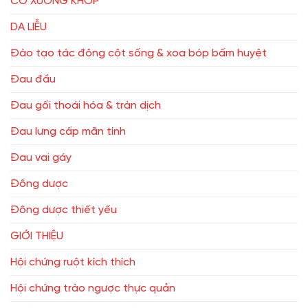
CƠ XƯƠNG KHỚP
DA LIỄU
Đào tạo tác động cột sống & xoa bóp bấm huyệt
Đau đầu
Đau gối thoái hóa & tràn dịch
Đau lưng cấp mãn tính
Đau vai gáy
Đông dược
Đông dược thiết yếu
GIỚI THIỆU
Hội chứng ruột kích thích
Hội chứng trào ngược thực quản