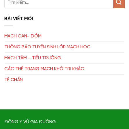
BÀI VIẾT MỚI
MẠCH CAN- ĐỞM
THÔNG BÁO TUYỂN SINH LỚP MẠCH HỌC
MẠCH TÂM – TIỂU TRƯỜNG
CÁC THỂ TRẠNG MẠCH KHÓ TRỊ KHÁC
TỀ CHẨN
ĐÔNG Y VŨ GIA ĐƯỜNG