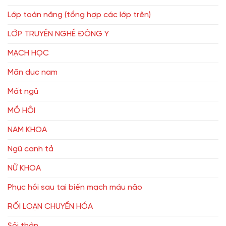
Lớp toàn năng (tổng hợp các lớp trên)
LỚP TRUYỀN NGHỀ ĐÔNG Y
MẠCH HỌC
Mãn dục nam
Mất ngủ
MỒ HÔI
NAM KHOA
Ngũ canh tả
NỮ KHOA
Phục hồi sau tai biến mạch máu não
RỐI LOẠN CHUYỂN HÓA
Sỏi thận