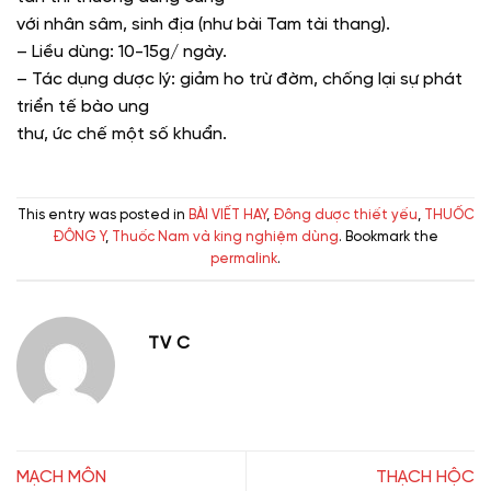
với nhân sâm, sinh địa (như bài Tam tài thang).
– Liều dùng: 10-15g/ ngày.
– Tác dụng dược lý: giảm ho trừ đờm, chống lại sự phát
triển tế bào ung
thư, ức chế một số khuẩn.
This entry was posted in
BÀI VIẾT HAY
,
Đông dược thiết yếu
,
THUỐC
ĐÔNG Y
,
Thuốc Nam và king nghiệm dùng
. Bookmark the
permalink
.
TV C
MẠCH MÔN
THẠCH HỘC