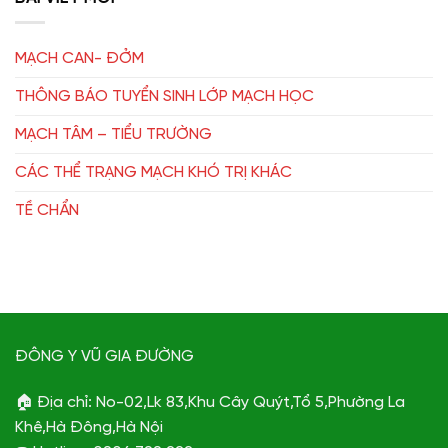
MẠCH CAN- ĐỞM
THÔNG BÁO TUYỂN SINH LỚP MẠCH HỌC
MẠCH TÂM – TIỂU TRƯỜNG
CÁC THỂ TRẠNG MẠCH KHÓ TRỊ KHÁC
TỀ CHẨN
ĐÔNG Y VŨ GIA ĐƯỜNG
🏠 Địa chỉ: No-02,Lk 83,Khu Cây Quýt,Tổ 5,Phường La
Khê,Hà Đông,Hà Nội