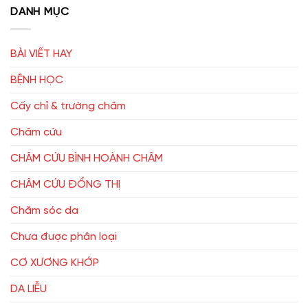
DANH MỤC
BÀI VIẾT HAY
BỆNH HỌC
Cấy chỉ & trường châm
Châm cứu
CHÂM CỨU BÌNH HOÀNH CHÂM
CHÂM CỨU ĐỔNG THỊ
Chăm sóc da
Chưa được phân loại
CƠ XƯƠNG KHỚP
DA LIỄU