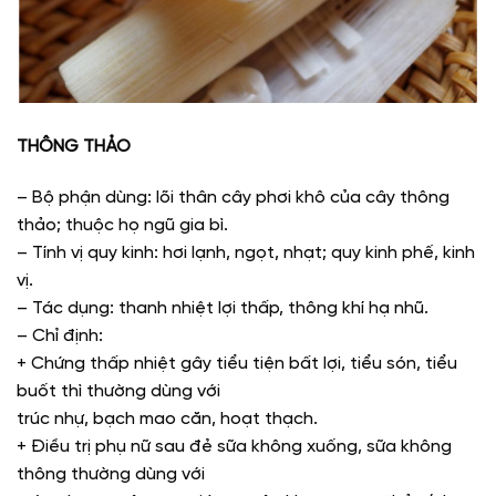
THÔNG THẢO
– Bộ phận dùng: lõi thân cây phơi khô của cây thông
thảo; thuộc họ ngũ gia bì.
– Tính vị quy kinh: hơi lạnh, ngọt, nhạt; quy kinh phế, kinh
vị.
– Tác dụng: thanh nhiệt lợi thấp, thông khí hạ nhũ.
– Chỉ định:
+ Chứng thấp nhiệt gây tiểu tiện bất lợi, tiểu són, tiểu
buốt thì thường dùng với
trúc nhự, bạch mao căn, hoạt thạch.
+ Điều trị phụ nữ sau đẻ sữa không xuống, sữa không
thông thường dùng với