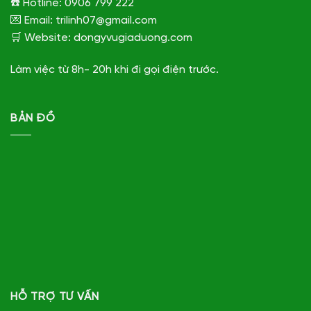
☎️ Hotline: 0906 799 222
💌 Email: trilinh07@gmail.com
🛒 Website: dongyvugiaduong.com
Làm việc từ 8h- 20h khi đi gọi điện trước.
BẢN ĐỒ
HỖ TRỢ TƯ VẤN