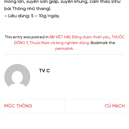
móng lợn, xuyên sơn giáp, xuyên khung, cam thảo (như
bài Thông nhũ thang).
– Liều dùng: 5 – 10g/ngày.
This entry was posted in
BÀI VIẾT HAY
,
Đông dược thiết yếu
,
THUỐC
ĐÔNG Y
,
Thuốc Nam và king nghiệm dùng
. Bookmark the
permalink
.
TV C
MỘC THÔNG
CÙ MẠCH