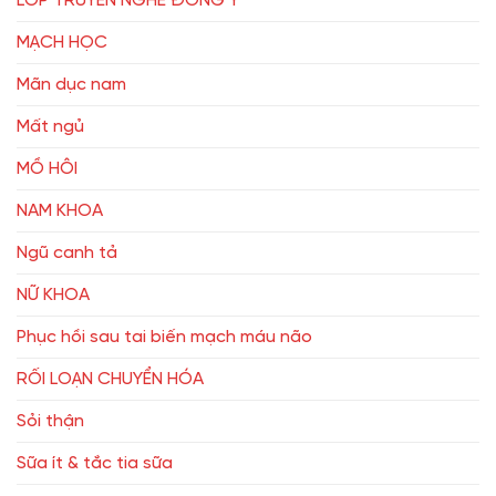
LỚP TRUYỀN NGHỀ ĐÔNG Y
MẠCH HỌC
Mãn dục nam
Mất ngủ
MỒ HÔI
NAM KHOA
Ngũ canh tả
NỮ KHOA
Phục hồi sau tai biến mạch máu não
RỐI LOẠN CHUYỂN HÓA
Sỏi thận
Sữa ít & tắc tia sữa