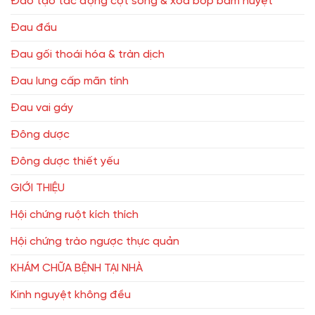
Đào tạo tác động cột sống & xoa bóp bấm huyệt
Đau đầu
Đau gối thoái hóa & tràn dịch
Đau lưng cấp mãn tính
Đau vai gáy
Đông dược
Đông dược thiết yếu
GIỚI THIỆU
Hội chứng ruột kích thích
Hội chứng trào ngược thực quản
KHÁM CHỮA BỆNH TẠI NHÀ
Kinh nguyệt không đều