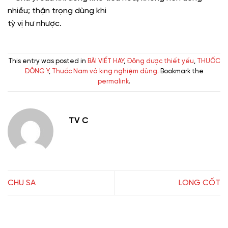
nhiều; thận trọng dùng khi
tỳ vị hư nhược.
This entry was posted in
BÀI VIẾT HAY
,
Đông dược thiết yếu
,
THUỐC
ĐÔNG Y
,
Thuốc Nam và king nghiệm dùng
. Bookmark the
permalink
.
TV C
CHU SA
LONG CỐT