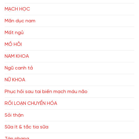
MẠCH HỌC
Mãn dục nam
Mất ngủ
MỒ HÔI
NAM KHOA
Ngũ canh tả
NỮ KHOA
Phục hồi sau tai biến mạch máu não
RỐI LOẠN CHUYỂN HÓA
Sỏi thận
Sữa ít & tắc tia sữa
Tàn nhang