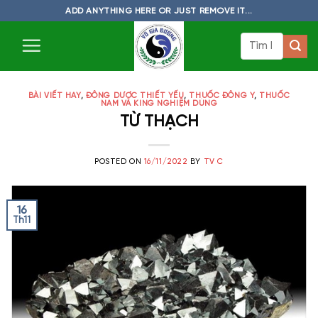
Skip
ADD ANYTHING HERE OR JUST REMOVE IT...
to
Tìm
content
kiếm:
BÀI VIẾT HAY
,
ĐÔNG DƯỢC THIẾT YẾU
,
THUỐC ĐÔNG Y
,
THUỐC
NAM VÀ KING NGHIỆM DÙNG
TỪ THẠCH
POSTED ON
16/11/2022
BY
TV C
16
Th11