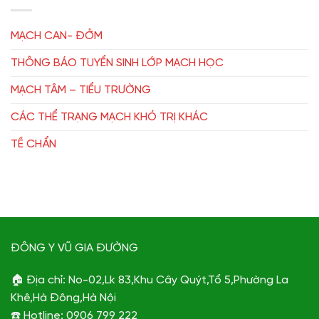
MẠCH CAN- ĐỞM
THÔNG BÁO TUYỂN SINH LỚP MẠCH HỌC
MẠCH TÂM – TIỂU TRƯỜNG
CÁC THỂ TRẠNG MẠCH KHÓ TRỊ KHÁC
TỀ CHẨN
ĐÔNG Y VŨ GIA ĐƯỜNG
🏠 Địa chỉ: No-02,Lk 83,Khu Cây Quýt,Tổ 5,Phường La
Khê,Hà Đông,Hà Nội
☎️ Hotline: 0906 799 222