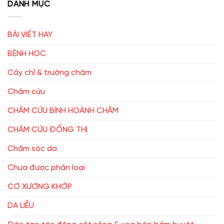
DANH MỤC
BÀI VIẾT HAY
BỆNH HỌC
Cấy chỉ & trường châm
Châm cứu
CHÂM CỨU BÌNH HOÀNH CHÂM
CHÂM CỨU ĐỔNG THỊ
Chăm sóc da
Chưa được phân loại
CƠ XƯƠNG KHỚP
DA LIỄU