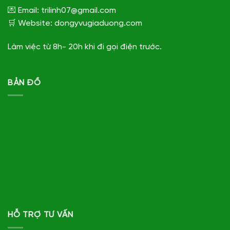
💌 Email: trilinh07@gmail.com
🛒 Website: dongyvugiaduong.com
Làm việc từ 8h- 20h khi đi gọi điện trước.
BẢN ĐỒ
HỖ TRỢ TƯ VẤN