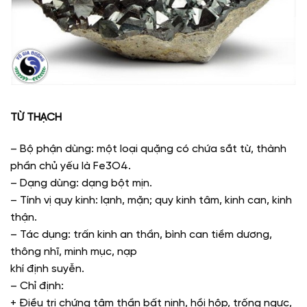
TỪ THẠCH
– Bộ phận dùng: một loại quặng có chứa sắt từ, thành
phần chủ yếu là Fe3O4.
– Dạng dùng: dạng bột mịn.
– Tính vị quy kinh: lạnh, mặn; quy kinh tâm, kinh can, kinh
thận.
– Tác dụng: trấn kinh an thần, bình can tiềm dương,
thông nhĩ, minh mục, nạp
khí định suyễn.
– Chỉ định:
+ Điều trị chứng tâm thần bất ninh, hồi hộp, trống ngực,