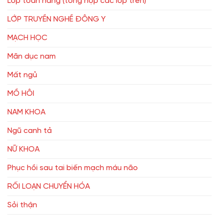
Lớp toàn năng (tổng hợp các lớp trên)
LỚP TRUYỀN NGHỀ ĐÔNG Y
MẠCH HỌC
Mãn dục nam
Mất ngủ
MỒ HÔI
NAM KHOA
Ngũ canh tả
NỮ KHOA
Phục hồi sau tai biến mạch máu não
RỐI LOẠN CHUYỂN HÓA
Sỏi thận