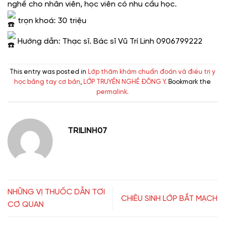
nghề cho nhân viên, học viên có nhu cầu học.
trọn khoá: 30 triệu
Hướng dẫn: Thạc sĩ. Bác sĩ Vũ Trí Linh 0906799222
This entry was posted in
Lớp thăm khám chuẩn đoán và điều trị y
học bằng tay cơ bản
,
LỚP TRUYỀN NGHỀ ĐÔNG Y
. Bookmark the
permalink
.
TRILINH07
NHỮNG VỊ THUỐC DẪN TƠI
CHIÊU SINH LỚP BẮT MẠCH
CƠ QUAN