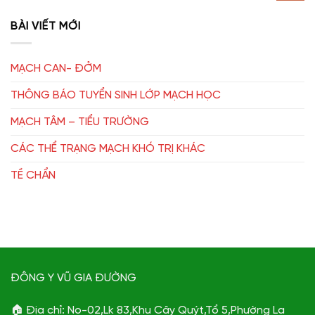
BÀI VIẾT MỚI
MẠCH CAN- ĐỞM
THÔNG BÁO TUYỂN SINH LỚP MẠCH HỌC
MẠCH TÂM – TIỂU TRƯỜNG
CÁC THỂ TRẠNG MẠCH KHÓ TRỊ KHÁC
TỀ CHẨN
ĐÔNG Y VŨ GIA ĐƯỜNG
🏠 Địa chỉ: No-02,Lk 83,Khu Cây Quýt,Tổ 5,Phường La