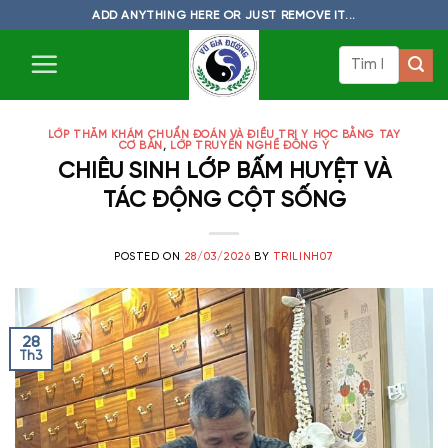
Skip
ADD ANYTHING HERE OR JUST REMOVE IT...
to
Tìm
content
kiếm:
LỚP THĂM KHÁM CHUẨN ĐOÁN VÀ ĐIỀU TRỊ Y HỌC BẰNG TAY
CƠ BẢN
,
LỚP TRUYỀN NGHỀ ĐÔNG Y
CHIÊU SINH LỚP BẤM HUYỆT VÀ
TÁC ĐỘNG CỘT SỐNG
POSTED ON
28/03/2026
BY
TRILINH07
28
Th3