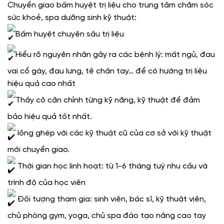
Chuyển giao bấm huyệt trị liệu cho trung tâm chăm sóc
sức khoẻ, spa dưỡng sinh kỹ thuật:
Bấm huyệt chuyên sâu trị liệu
Hiểu rõ nguyên nhân gây ra các bệnh lý: mất ngủ, đau
vai cổ gáy, đau lưng, tê chân tay… để có hướng trị liệu
hiệu quả cao nhất
Thầy cô căn chỉnh từng kỹ năng, kỹ thuật để đảm
bảo hiệu quả tốt nhất.
lồng ghép với các kỹ thuật cũ của cơ sở với kỹ thuật
mới chuyển giao.
Thời gian học linh hoạt: từ 1-6 tháng tuỳ nhu cầu và
trình độ của học viên
Đối tượng tham gia: sinh viên, bác sĩ, kỹ thuật viên,
chủ phòng gym, yoga, chủ spa đào tạo nâng cao tay