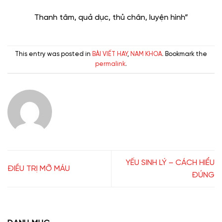
Thanh tâm, quả dục, thủ chân, luyện hình”
This entry was posted in
BÀI VIẾT HAY
,
NAM KHOA
. Bookmark the
permalink
.
YẾU SINH LÝ – CÁCH HIỂU
ĐIỀU TRỊ MỠ MÁU
ĐÚNG