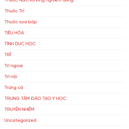
Thuốc Nam và king nghiệm dùng
Thuốc Trĩ
Thuốc xoa bóp
TIÊU HÓA
TÌNH DỤC HỌC
TRĨ
Trĩ ngoại
Trĩ nội
Trứng cá
TRUNG TÂM ĐÀO TẠO Y HỌC
TRUYỀN NHIỄM
Uncategorized