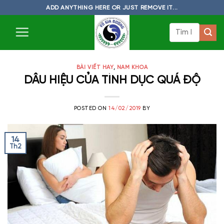
Skip
ADD ANYTHING HERE OR JUST REMOVE IT...
to
Tìm
content
kiếm:
BÀI VIẾT HAY
,
NAM KHOA
DÂU HIỆU CỦA TÌNH DỤC QUÁ ĐỘ
POSTED ON
14/02/2019
BY
14
Th2