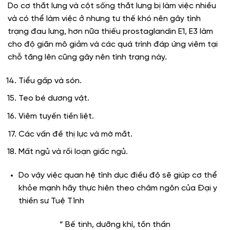
Do cơ thắt lưng và cột sống thắt lưng bị làm việc nhiều
và có thể làm việc ở nhưng tư thế khó nên gây tình
trạng đau lưng, hơn nữa thiếu prostaglandin E1, E3 làm
cho độ giãn mô giảm và các quá trình đáp ứng viêm tại
chỗ tăng lên cũng gây nên tình trạng này.
Tiểu gấp và són.
Teo bé dương vật.
Viêm tuyến tiền liệt.
Các vấn đề thị lực và mờ mắt.
Mất ngủ và rối loạn giấc ngủ.
Do vậy việc quan hệ tình dục điều độ sẽ giúp cơ thể
khỏe mạnh hãy thực hiên theo châm ngôn của Đại y
thiền sư Tuệ Tĩnh
“ Bế tinh, dưỡng khí, tồn thần