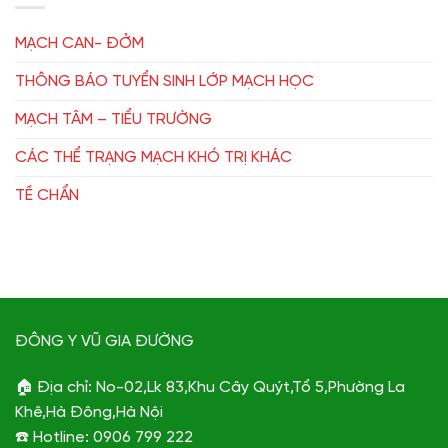
MẠCH CAN- ĐỞM
THÔNG BÁO TUYỂN SINH LỚP MẠCH HỌC
MẠCH TÂM – TIỂU TRƯỜNG
CÁC THỂ TRẠNG MẠCH KHÓ TRỊ KHÁC
TỀ CHẨN
ĐÔNG Y VŨ GIA ĐƯỜNG
🏠 Địa chỉ: No-02,Lk 83,Khu Cây Quýt,Tổ 5,Phường La
Khê,Hà Đông,Hà Nội
☎️ Hotline: 0906 799 222