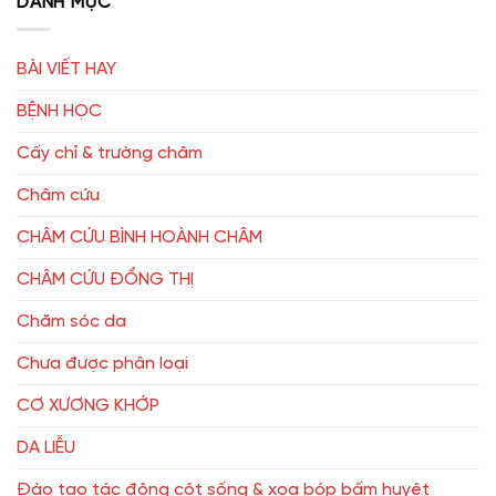
DANH MỤC
BÀI VIẾT HAY
BỆNH HỌC
Cấy chỉ & trường châm
Châm cứu
CHÂM CỨU BÌNH HOÀNH CHÂM
CHÂM CỨU ĐỔNG THỊ
Chăm sóc da
Chưa được phân loại
CƠ XƯƠNG KHỚP
DA LIỄU
Đào tạo tác động cột sống & xoa bóp bấm huyệt