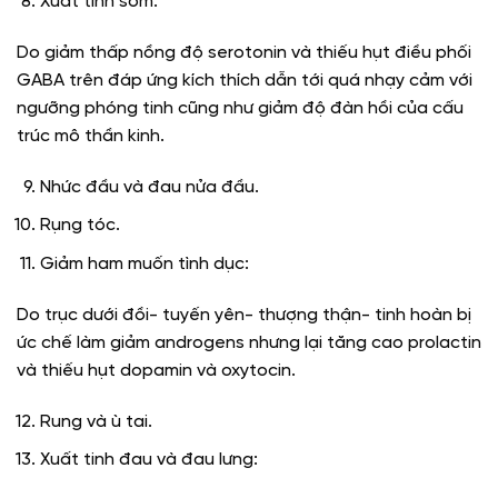
Xuất tinh sớm:
Do giảm thấp nồng độ serotonin và thiếu hụt điều phối
GABA trên đáp ứng kích thích dẫn tới quá nhạy cảm với
ngưỡng phóng tinh cũng như giảm độ đàn hồi của cấu
trúc mô thần kinh.
Nhức đầu và đau nửa đầu.
Rụng tóc.
Giảm ham muốn tình dục:
Do trục dưới đồi- tuyến yên- thượng thận- tinh hoàn bị
ức chế làm giảm androgens nhưng lại tăng cao prolactin
và thiếu hụt dopamin và oxytocin.
Rung và ù tai.
Xuất tinh đau và đau lưng: