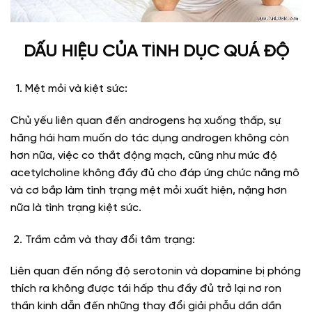
DẤU HIỆU CỦA TÌNH DỤC QUÁ ĐỘ
Mệt mỏi và kiệt sức:
Chủ yếu liên quan đến androgens hạ xuống thấp, sự
hăng hái ham muốn do tác dụng androgen không còn
hơn nữa, việc co thắt động mạch, cũng như mức độ
acetylcholine không đầy đủ cho đáp ứng chức năng mô
và cơ bắp làm tình trạng mệt mỏi xuất hiện, nặng hơn
nữa là tình trạng kiệt sức.
Trầm cảm và thay đổi tâm trạng:
Liên quan đến nồng độ serotonin và dopamine bị phóng
thích ra không được tái hấp thu đầy đủ trở lại nơ ron
thần kinh dẫn đến những thay đổi giải phẫu dần dần