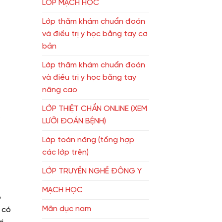
LỚP MẠCH HỌC
Lớp thăm khám chuẩn đoán
và điều trị y học bằng tay cơ
bản
Lớp thăm khám chuẩn đoán
và điều trị y học bằng tay
nâng cao
LỚP THIỆT CHẨN ONLINE (XEM
.
LƯỠI ĐOÁN BỆNH)
Lớp toàn năng (tổng hợp
các lớp trên)
LỚP TRUYỀN NGHỀ ĐÔNG Y
MẠCH HỌC
ó
Mãn dục nam
 có