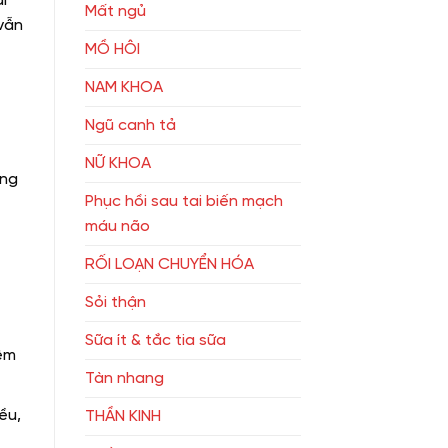
i
Mất ngủ
vẫn
MỒ HÔI
NAM KHOA
Ngũ canh tả
NỮ KHOA
ồng
Phục hồi sau tai biến mạch
máu não
RỐI LOẠN CHUYỂN HÓA
Sỏi thận
Sữa ít & tắc tia sữa
hêm
Tàn nhang
ều,
THẦN KINH