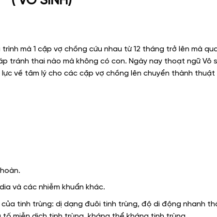
( VÔ SINH)
á trình mà 1 cặp vợ chồng cứu nhau từ 12 tháng trở lên mà qu
p tránh thai nào mà không có con. Ngày nay thoạt ngữ Vô s
 lực về tâm lý cho các cặp vợ chồng lên chuyển thành thuật
 hoàn.
ydia và các nhiễm khuẩn khác.
của tinh trùng: dị dạng đuôi tinh trùng, độ di động nhanh th
tố miễn dịch tinh trùng, kháng thể kháng tinh trùng.