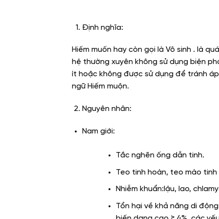
Định nghĩa:
Hiếm muốn hay còn gọi là Vô sinh . là qu
hệ thường xuyên không sử dụng biện phá
ít hoặc không được sử dụng để tránh áp
ngữ Hiếm muộn.
Nguyên nhân:
Nam giới:
Tắc nghẽn ống dẫn tinh.
Teo tinh hoàn, teo mào tinh
Nhiễm khuẩn:lậu, lao, chlam
Tổn hại về khả năng di động 
biến dạng cao ≥ 4%, các yếu 