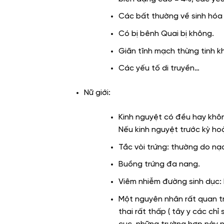
Các bất thường về sinh hóa 
Có bị bênh Quai bị không.
Giãn tĩnh mạch thừng tinh k
Các yếu tố di truyền…
Nữ giới:
Kinh nguyệt có đều hay khôn
Nếu kinh nguyệt trước kỳ ho
Tắc vòi trứng: thường do nạ
Buồng trứng đa nang.
Viêm nhiễm đường sinh dục: l
Một nguyên nhân rất quan trọ
thai rất thấp ( tây y các ch