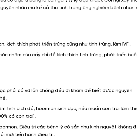
u có đậu thường là con gái ( tỷ lệ đậu thấp). Còn lại xẩy tha
nguyên nhân mà kể cả thụ tinh trong ống nghiệm bệnh nhân 
, kích thích phát triển trứng cũng như tinh trùng, làm IVF…
ặc châm cứu cấy chỉ để kích thích tinh trùng, phát triển bu
buộc phải cả vợ lẫn chồng đều đi khám để biết được nguyên
hể.
ệm tinh dịch đồ, hoormon sinh dục, nếu muốn con trai làm t
0% có con trai).
hoormon. Điều trị các bệnh lý có sẵn như kinh nguyệt không đ
i mới tiến hành điều trị.