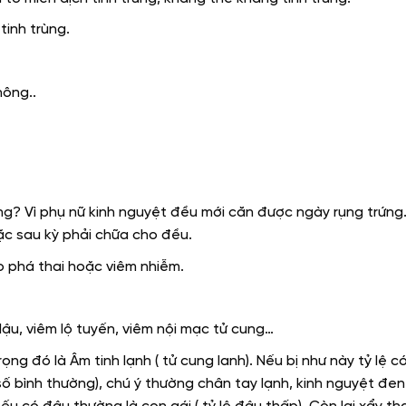
tinh trùng.
hông..
g? Vì phụ nữ kinh nguyệt đều mới căn được ngày rụng trứng
ặc sau kỳ phải chữa cho đều.
o phá thai hoặc viêm nhiễm.
ậu, viêm lộ tuyến, viêm nội mạc tử cung…
ng đó là Âm tinh lạnh ( tử cung lanh). Nếu bị như này tỷ lệ c
ỉ số bình thường), chú ý thường chân tay lạnh, kinh nguyệt đen