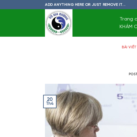
Skip
ADD ANYTHING HERE OR JUST REMOVE IT...
to
content
Trang 
KHÁM C
BÀI VIẾT
POS
20
Th4