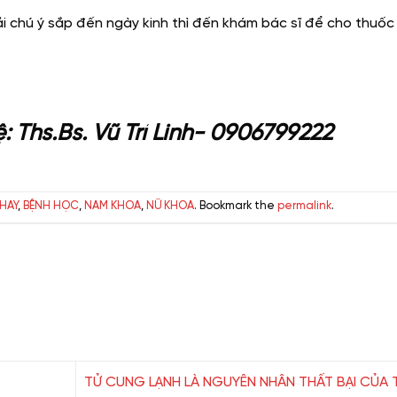
ải chú ý sắp đến ngày kinh thì đến khám bác sĩ để cho thuốc 
hệ: Ths.Bs. Vũ Trí Linh- 0906799222
 HAY
,
BỆNH HỌC
,
NAM KHOA
,
NỮ KHOA
. Bookmark the
permalink
.
TỬ CUNG LẠNH LÀ NGUYÊN NHÂN THẤT BẠI CỦA 