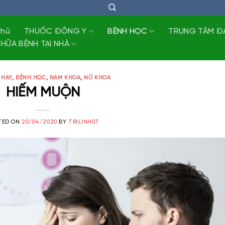
chủ
THUỐC ĐÔNG Y
BỆNH HỌC
TRUNG TÂM Đ
HỮA BỆNH TẠI NHÀ
 HAY
,
BỆNH HỌC
,
NAM KHOA
,
NỮ KHOA
HIẾM MUỘN
TED ON
20/04/2020
BY
TRILINH07