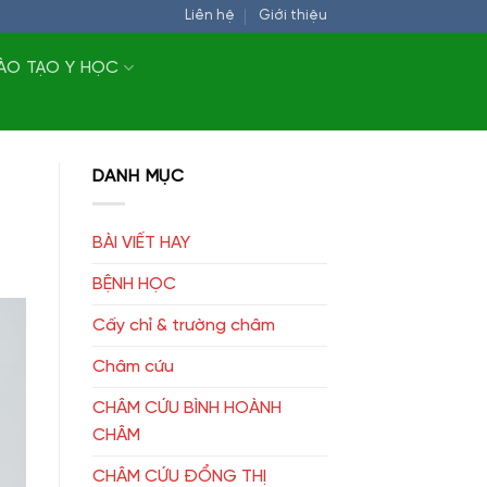
Liên hệ
Giới thiệu
ÀO TẠO Y HỌC
DANH MỤC
BÀI VIẾT HAY
BỆNH HỌC
Cấy chỉ & trường châm
Châm cứu
CHÂM CỨU BÌNH HOÀNH
CHÂM
CHÂM CỨU ĐỔNG THỊ