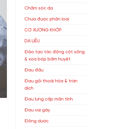
Chăm sóc da
Chưa được phân loại
CƠ XƯƠNG KHỚP
DA LIỄU
Đào tạo tác động cột sống
& xoa bóp bấm huyệt
Đau đầu
Đau gối thoái hóa & tràn
dịch
Đau lưng cấp mãn tính
Đau vai gáy
Đông dược