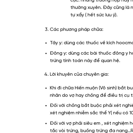
cục. những trường hợp này nế
thường xuyên. Đây cũng là 
tự xẩy ( hết sức lưu ý).
Các phương pháp chữa:
Tây y: dùng các thuốc về kích hoocmon
Đông y: dùng các bài thuốc đông y ho
trứng tính toán này để quan hệ.
Lời khuyên của chuyên gia:
Khi đi chữa Hiến muộn (Vô sinh) bắt 
nhân do vợ hay chồng để điều trị cụ t
Đối với chồng bắt buộc phải xét nghi
xét nghiệm nhiễm sắc thể Y( nếu có 10
Đối với vợ phải siêu em , xét nghiệm 
tắc vòi trứng, buồng trứng đa nang…Rồ