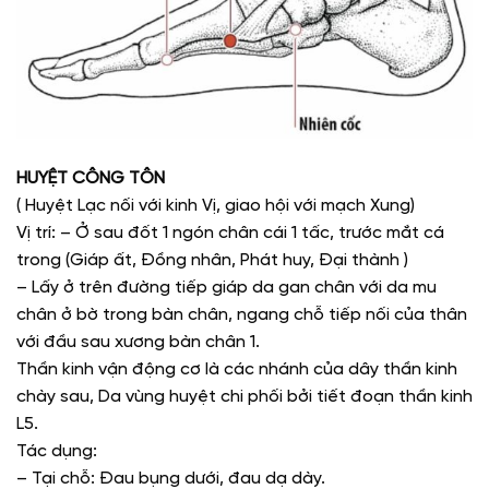
HUYỆT CÔNG TÔN
( Huyệt Lạc nối với kinh Vị, giao hội với mạch Xung)
Vị trí: – Ở sau đốt 1 ngón chân cái 1 tấc, trước mắt cá
trong (Giáp ất, Đồng nhân, Phát huy, Đại thành )
– Lấy ở trên đường tiếp giáp da gan chân với da mu
chân ở bờ trong bàn chân, ngang chỗ tiếp nối của thân
với đầu sau xương bàn chân 1.
Thần kinh vận động cơ là các nhánh của dây thần kinh
chày sau, Da vùng huyệt chi phối bởi tiết đoạn thần kinh
L5.
Tác dụng:
– Tại chỗ: Đau bụng dưới, đau dạ dày.