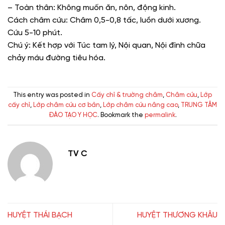
– Toàn thân: Không muốn ăn, nôn, động kinh.
Cách châm cứu: Châm 0,5-0,8 tấc, luồn dưới xương.
Cứu 5-10 phút.
Chú ý: Kết hợp với Túc tam lý, Nội quan, Nội đình chữa
chảy máu đường tiêu hóa.
This entry was posted in
Cấy chỉ & trường châm
,
Châm cứu
,
Lớp
cấy chỉ
,
Lớp châm cứu cơ bản
,
Lớp châm cứu nâng cao
,
TRUNG TÂM
ĐÀO TẠO Y HỌC
. Bookmark the
permalink
.
TV C
HUYỆT THÁI BẠCH
HUYỆT THƯƠNG KHÂU