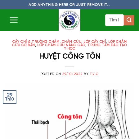
Skip
ADD ANYTHING HERE OR JUST REMOVE IT...
to
Tìm
content
kiếm:
CẤY CHỈ & TRƯỜNG CHÂM
,
CHÂM CỨU
,
LỚP CẤY CHỈ
,
LỚP CHÂM
CỨU CƠ BẢN
,
LỚP CHÂM CỨU NÂNG CAO
,
TRUNG TÂM ĐÀO TẠO
Y HỌC
HUYỆT CÔNG TÔN
POSTED ON
29/10/2022
BY
TV C
29
Th10