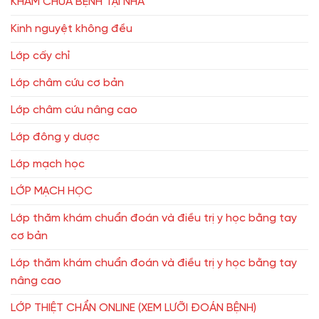
KHÁM CHỮA BỆNH TẠI NHÀ
Kinh nguyệt không đều
Lớp cấy chỉ
Lớp châm cứu cơ bản
Lớp châm cứu nâng cao
Lớp đông y dược
Lớp mạch học
LỚP MẠCH HỌC
Lớp thăm khám chuẩn đoán và điều trị y học bằng tay
cơ bản
Lớp thăm khám chuẩn đoán và điều trị y học bằng tay
nâng cao
LỚP THIỆT CHẨN ONLINE (XEM LƯỠI ĐOÁN BỆNH)