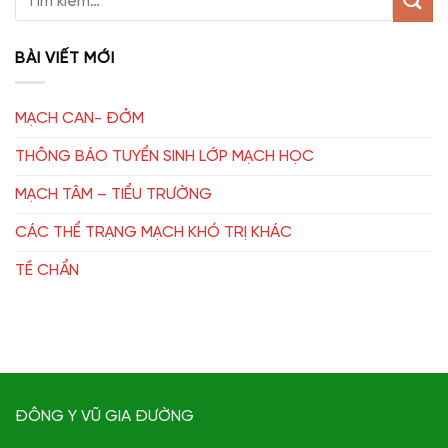
BÀI VIẾT MỚI
MẠCH CAN- ĐỞM
THÔNG BÁO TUYỂN SINH LỚP MẠCH HỌC
MẠCH TÂM – TIỂU TRƯỜNG
CÁC THỂ TRẠNG MẠCH KHÓ TRỊ KHÁC
TỀ CHẨN
ĐÔNG Y VŨ GIA ĐƯỜNG