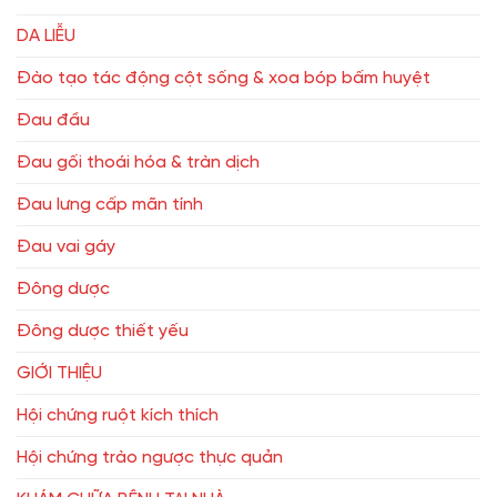
DA LIỄU
Đào tạo tác động cột sống & xoa bóp bấm huyệt
Đau đầu
Đau gối thoái hóa & tràn dịch
Đau lưng cấp mãn tính
Đau vai gáy
Đông dược
Đông dược thiết yếu
GIỚI THIỆU
Hội chứng ruột kích thích
Hội chứng trào ngược thực quản