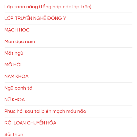
Lớp toàn năng (tổng hợp các lớp trên)
LỚP TRUYỀN NGHỀ ĐÔNG Y
MẠCH HỌC
Mãn dục nam
Mất ngủ
MỒ HÔI
NAM KHOA
Ngũ canh tả
NỮ KHOA
Phục hồi sau tai biến mạch máu não
RỐI LOẠN CHUYỂN HÓA
Sỏi thận