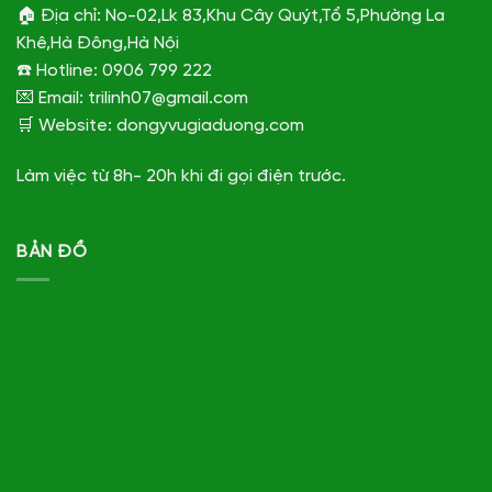
🏠 Địa chỉ: No-02,Lk 83,Khu Cây Quýt,Tổ 5,Phường La
Khê,Hà Đông,Hà Nội
☎️ Hotline: 0906 799 222
💌 Email: trilinh07@gmail.com
🛒 Website: dongyvugiaduong.com
Làm việc từ 8h- 20h khi đi gọi điện trước.
BẢN ĐỒ