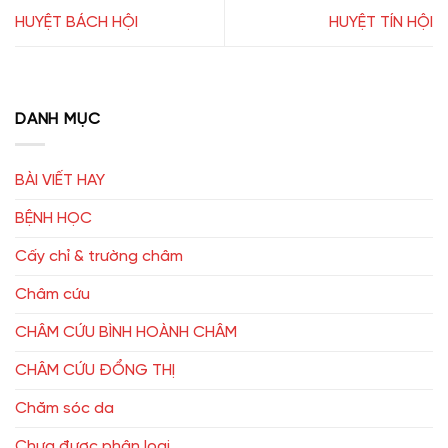
HUYỆT BÁCH HỘI
HUYỆT TÍN HỘI
DANH MỤC
BÀI VIẾT HAY
BỆNH HỌC
Cấy chỉ & trường châm
Châm cứu
CHÂM CỨU BÌNH HOÀNH CHÂM
CHÂM CỨU ĐỔNG THỊ
Chăm sóc da
Chưa được phân loại