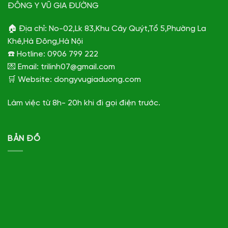
ĐÔNG Y VŨ GIA ĐƯỜNG
🏠 Địa chỉ: No-02,Lk 83,Khu Cây Quýt,Tổ 5,Phường La
Khê,Hà Đông,Hà Nội
☎️ Hotline: 0906 799 222
💌 Email: trilinh07@gmail.com
🛒 Website: dongyvugiaduong.com
Làm việc từ 8h- 20h khi đi gọi điện trước.
BẢN ĐỒ