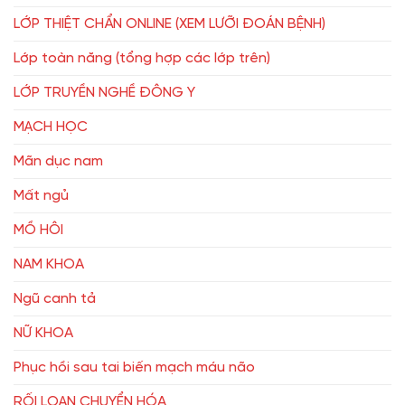
LỚP THIỆT CHẨN ONLINE (XEM LƯỠI ĐOÁN BỆNH)
Lớp toàn năng (tổng hợp các lớp trên)
LỚP TRUYỀN NGHỀ ĐÔNG Y
MẠCH HỌC
Mãn dục nam
Mất ngủ
MỒ HÔI
NAM KHOA
Ngũ canh tả
NỮ KHOA
Phục hồi sau tai biến mạch máu não
RỐI LOẠN CHUYỂN HÓA