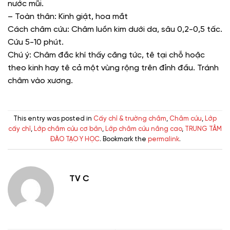
nước mũi.
– Toàn thân: Kinh giật, hoa mắt
Cách châm cứu: Châm luồn kim dưới da, sâu 0,2-0,5 tấc.
Cứu 5-10 phút.
Chú ý: Châm đắc khí thấy căng tức, tê tại chỗ hoặc
theo kinh hay tê cả một vùng rộng trên đỉnh đầu. Tránh
châm vào xương.
This entry was posted in
Cấy chỉ & trường châm
,
Châm cứu
,
Lớp
cấy chỉ
,
Lớp châm cứu cơ bản
,
Lớp châm cứu nâng cao
,
TRUNG TÂM
ĐÀO TẠO Y HỌC
. Bookmark the
permalink
.
TV C