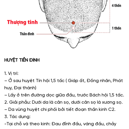
HUYỆT TIỀN ĐÍNH
1. Vị trí:
– Ở sau huyệt Tín hội 1,5 tấc ( Giáp ất, Đồng nhân, Phát
huy, Đại thành)
– Lấy ở trên đường dọc giữa đầu, trước Bách hội 1,5 tấc.
2. Giải phẫu: Dưới da là cân sọ, dưới cân sọ là xương sọ.
– Da vùng huyệt chi phối bởi tiết đoạn thần kinh C2.
3. Tác dụng:
-Tại chỗ và theo kinh: Đau đỉnh đầu, váng đầu, chảy