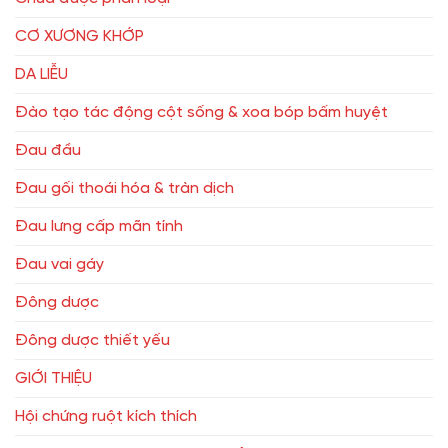
CƠ XƯƠNG KHỚP
DA LIỄU
Đào tạo tác động cột sống & xoa bóp bấm huyệt
Đau đầu
Đau gối thoái hóa & tràn dịch
Đau lưng cấp mãn tính
Đau vai gáy
Đông dược
Đông dược thiết yếu
GIỚI THIỆU
Hội chứng ruột kích thích