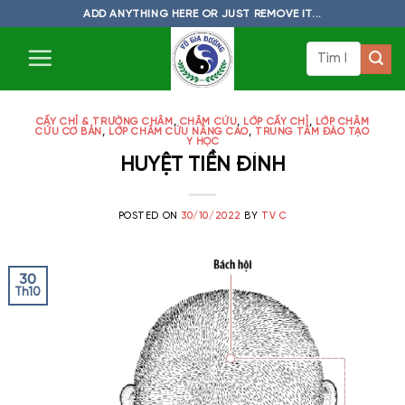
Skip
ADD ANYTHING HERE OR JUST REMOVE IT...
to
Tìm
content
kiếm:
CẤY CHỈ & TRƯỜNG CHÂM
,
CHÂM CỨU
,
LỚP CẤY CHỈ
,
LỚP CHÂM
CỨU CƠ BẢN
,
LỚP CHÂM CỨU NÂNG CAO
,
TRUNG TÂM ĐÀO TẠO
Y HỌC
HUYỆT TIỀN ĐÍNH
POSTED ON
30/10/2022
BY
TV C
30
Th10