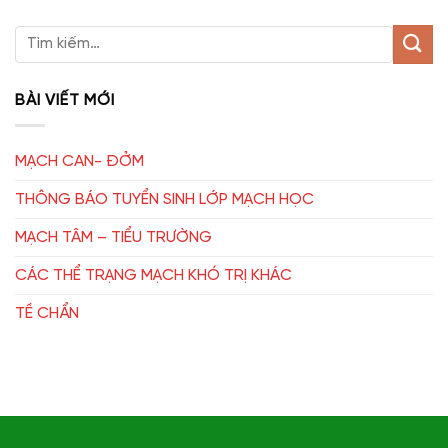
BÀI VIẾT MỚI
MẠCH CAN- ĐỞM
THÔNG BÁO TUYỂN SINH LỚP MẠCH HỌC
MẠCH TÂM – TIỂU TRƯỜNG
CÁC THỂ TRẠNG MẠCH KHÓ TRỊ KHÁC
TỀ CHẨN