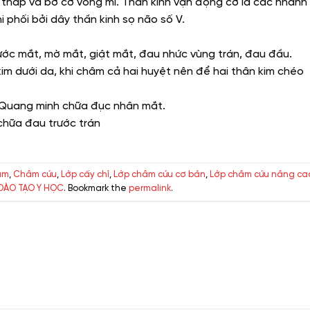
cơ tháp và bờ cơ vòng mi. Thần kinh vận động cơ là các nhánh
 phối bởi dây thần kinh sọ não số V.
ước mắt, mờ mắt, giật mắt, đau nhức vùng trán, đau đầu.
im dưới da, khi châm cả hai huyệt nên để hai thân kim chéo
ý, Quang minh chữa đục nhân mắt.
 chữa đau trước trán
âm
,
Châm cứu
,
Lớp cấy chỉ
,
Lớp châm cứu cơ bản
,
Lớp châm cứu nâng ca
ĐÀO TẠO Y HỌC
. Bookmark the
permalink
.