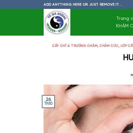
Skip
ADD ANYTHING HERE OR JUST REMOVE IT...
to
content
Trang 
KHÁM C
CẤY CHỈ & TRƯỜNG CHÂM
,
CHÂM CỨU
,
LỚP CẤ
HU
P
26
Th10