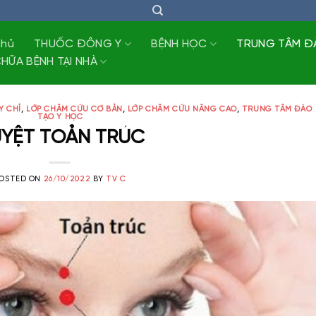
chủ
THUỐC ĐÔNG Y
BỆNH HỌC
TRUNG TÂM Đ
HỮA BỆNH TẠI NHÀ
Y CHỈ
,
LỚP CHÂM CỨU CƠ BẢN
,
LỚP CHÂM CỨU NÂNG CAO
,
TRUNG TÂM ĐÀO
TẠO Y HỌC
YỆT TOẢN TRÚC
OSTED ON
26/10/2022
BY
TV C