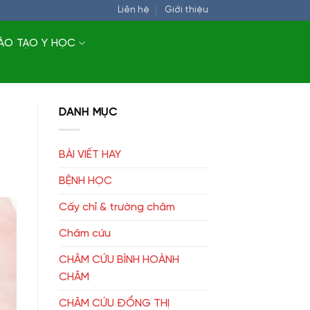
Liên hệ
Giới thiệu
ÀO TẠO Y HỌC
DANH MỤC
BÀI VIẾT HAY
BỆNH HỌC
Cấy chỉ & trường châm
Châm cứu
CHÂM CỨU BÌNH HOÀNH
CHÂM
CHÂM CỨU ĐỔNG THỊ