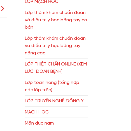
LỚP MẠCH HỌC
Lớp thăm khám chuẩn đoán
và điều trị y học bằng tay cơ
bản
Lớp thăm khám chuẩn đoán
và điều trị y học bằng tay
nâng cao
LỚP THIỆT CHẨN ONLINE (XEM
LƯỠI ĐOÁN BỆNH)
Lớp toàn năng (tổng hợp
các lớp trên)
LỚP TRUYỀN NGHỀ ĐÔNG Y
MẠCH HỌC
Mãn dục nam