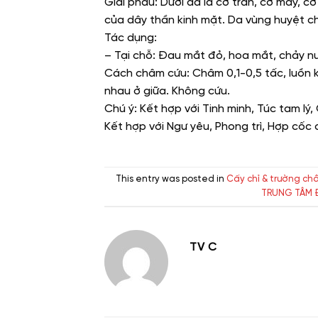
Giải phẫu: Dưới da là cơ trán, cơ mày, 
của dây thần kinh mặt. Da vùng huyệt chi
Tác dụng:
– Tại chỗ: Đau mắt đỏ, hoa mắt, chảy n
Cách châm cứu: Châm 0,1-0,5 tấc, luồn k
nhau ở giữa. Không cứu.
Chú ý: Kết hợp với Tinh minh, Túc tam l
Kết hợp với Ngư yêu, Phong trì, Hợp cốc
This entry was posted in
Cấy chỉ & trường ch
TRUNG TÂM 
TV C