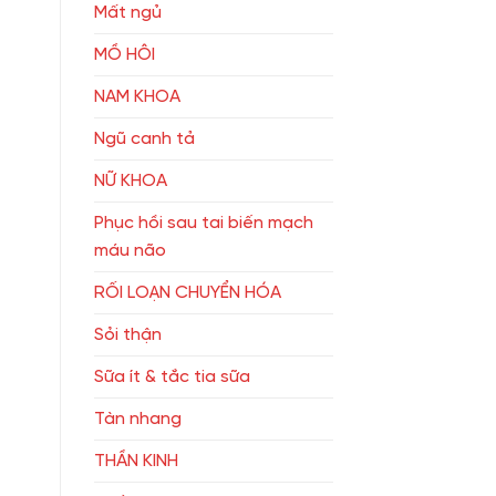
Mất ngủ
MỒ HÔI
NAM KHOA
Ngũ canh tả
NỮ KHOA
Phục hồi sau tai biến mạch
máu não
RỐI LOẠN CHUYỂN HÓA
Sỏi thận
Sữa ít & tắc tia sữa
Tàn nhang
THẦN KINH