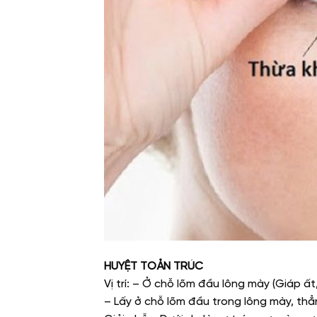
HUYỆT TOẢN TRÚC
Vị trí: – Ở chỗ lõm đầu lông mày (Giáp ấ
– Lấy ở chỗ lõm đầu trong lông mày, thẳ