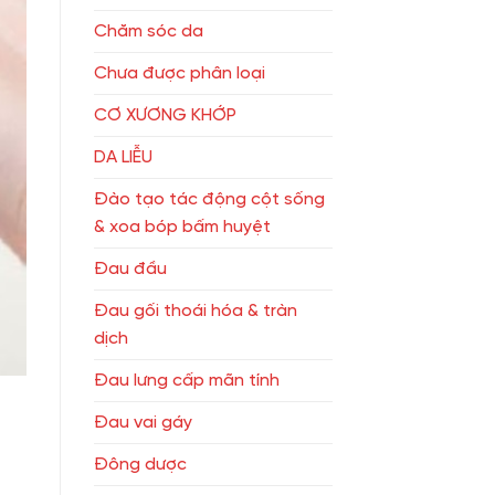
Chăm sóc da
Chưa được phân loại
CƠ XƯƠNG KHỚP
DA LIỄU
Đào tạo tác động cột sống
& xoa bóp bấm huyệt
Đau đầu
Đau gối thoái hóa & tràn
dịch
Đau lưng cấp mãn tính
Đau vai gáy
Đông dược