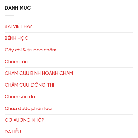
DANH MỤC
BÀI VIẾT HAY
BỆNH HỌC
Cấy chỉ & trường châm
Châm cứu
CHÂM CỨU BÌNH HOÀNH CHÂM
CHÂM CỨU ĐỔNG THỊ
Chăm sóc da
Chưa được phân loại
CƠ XƯƠNG KHỚP
DA LIỄU