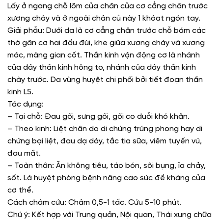
Lấy ở ngang chỗ lõm của chân của cơ cẳng chân trước
xương chày và ở ngoài chân củ này 1 khóat ngón tay.
Giải phẫu: Dưới da là cơ cẳng chân trước chỗ bám các
thớ gân cơ hai đầu đùi, khe giữa xương chày và xương
mác, màng gian cốt. Thần kinh vận động cơ là nhánh
của dây thần kinh hông to, nhánh của dây thần kinh
chày trước. Da vùng huyệt chi phối bởi tiết đoạn thần
kinh L5.
Tác dụng:
– Tại chỗ: Đau gối, sưng gối, gối co duỗi khó khăn.
– Theo kinh: Liệt chân do di chứng trúng phong hay di
chứng bại liệt, đau dạ dày, tắc tia sữa, viêm tuyến vú,
đau mắt.
– Toàn thân: Ăn không tiêu, táo bón, sôi bụng, ỉa chảy,
sốt. Là huyệt phòng bệnh nâng cao sức đề kháng của
cơ thể.
Cách châm cứu: Châm 0,5-1 tấc. Cứu 5-10 phút.
Chú ý: Kết hợp với Trung quản, Nội quan, Thái xung chữa