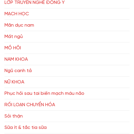
LỚP TRUYỀN NGHỀ ĐÔNG Y
MẠCH HỌC
Mãn dục nam
Mất ngủ
MỒ HÔI
NAM KHOA
Ngũ canh tả
NỮ KHOA
Phục hồi sau tai biến mạch máu não
RỐI LOẠN CHUYỂN HÓA
Sỏi thận
Sữa ít & tắc tia sữa