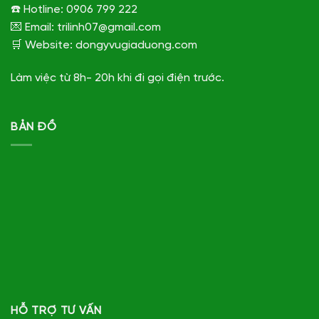
☎️ Hotline: 0906 799 222
💌 Email: trilinh07@gmail.com
🛒 Website: dongyvugiaduong.com
Làm việc từ 8h- 20h khi đi gọi điện trước.
BẢN ĐỒ
HỖ TRỢ TƯ VẤN