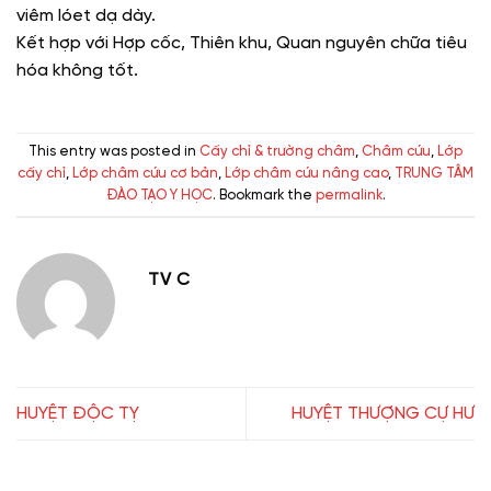
viêm lóet dạ dày.
Kết hợp với Hợp cốc, Thiên khu, Quan nguyên chữa tiêu
hóa không tốt.
This entry was posted in
Cấy chỉ & trường châm
,
Châm cứu
,
Lớp
cấy chỉ
,
Lớp châm cứu cơ bản
,
Lớp châm cứu nâng cao
,
TRUNG TÂM
ĐÀO TẠO Y HỌC
. Bookmark the
permalink
.
TV C
HUYỆT ĐỘC TỴ
HUYỆT THƯỢNG CỰ HƯ