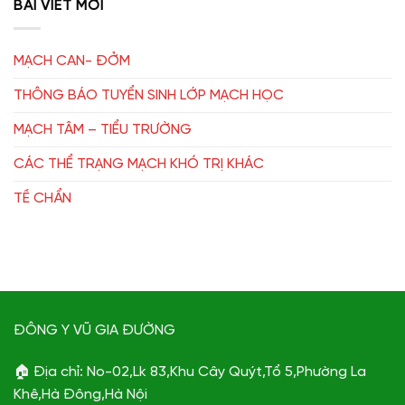
BÀI VIẾT MỚI
MẠCH CAN- ĐỞM
THÔNG BÁO TUYỂN SINH LỚP MẠCH HỌC
MẠCH TÂM – TIỂU TRƯỜNG
CÁC THỂ TRẠNG MẠCH KHÓ TRỊ KHÁC
TỀ CHẨN
ĐÔNG Y VŨ GIA ĐƯỜNG
🏠 Địa chỉ: No-02,Lk 83,Khu Cây Quýt,Tổ 5,Phường La
Khê,Hà Đông,Hà Nội