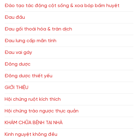
Đào tạo tác động cột sống & xoa bóp bấm huyệt
Đau đầu
Đau gối thoái hóa & tràn dịch
Đau lưng cấp mãn tính
Đau vai gáy
Đông dược
Đông dược thiết yếu
GIỚI THIỆU
Hội chứng ruột kích thích
Hội chứng trào ngược thực quản
KHÁM CHỮA BỆNH TẠI NHÀ
Kinh nguyệt không đều