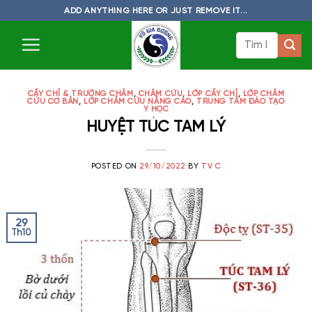
Skip
ADD ANYTHING HERE OR JUST REMOVE IT...
to
Tìm
content
kiếm:
CẤY CHỈ & TRƯỜNG CHÂM
,
CHÂM CỨU
,
LỚP CẤY CHỈ
,
LỚP CHÂM
CỨU CƠ BẢN
,
LỚP CHÂM CỨU NÂNG CAO
,
TRUNG TÂM ĐÀO TẠO
Y HỌC
HUYỆT TÚC TAM LÝ
POSTED ON
29/10/2022
BY
TV C
29
Th10