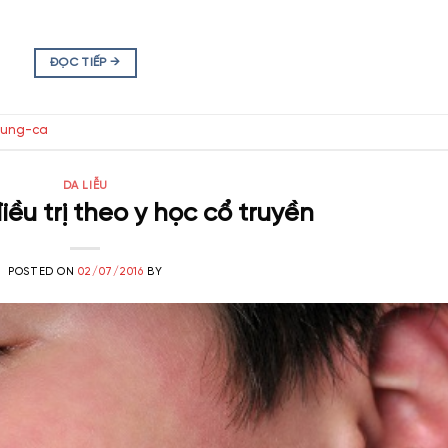
ĐỌC TIẾP
→
rung-ca
DA LIỄU
ều trị theo y học cổ truyền
POSTED ON
02/07/2016
BY