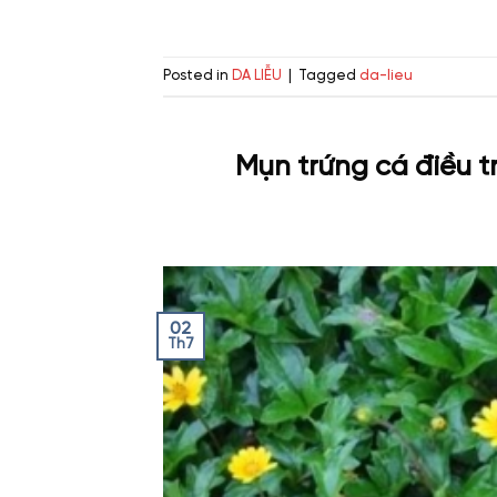
Posted in
DA LIỄU
|
Tagged
da-lieu
Mụn trứng cá điều t
02
Th7