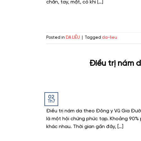
chân, tay, mặt, có khi […]
Posted in
DA LIỄU
|
Tagged
da-lieu
Điều trị nám 
02
Th7
Điều trị nám da theo Đông y Vũ Gia Đư
là một hội chứng phức tạp. Khoảng 90% p
khác nhau. Thời gian gần đây, […]