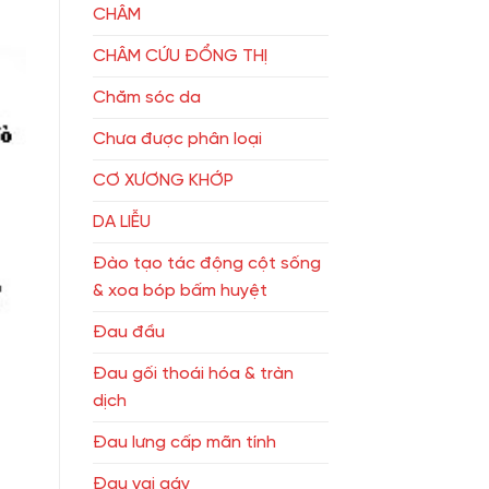
CHÂM
CHÂM CỨU ĐỔNG THỊ
Chăm sóc da
Chưa được phân loại
CƠ XƯƠNG KHỚP
DA LIỄU
Đào tạo tác động cột sống
& xoa bóp bấm huyệt
Đau đầu
Đau gối thoái hóa & tràn
dịch
Đau lưng cấp mãn tính
Đau vai gáy