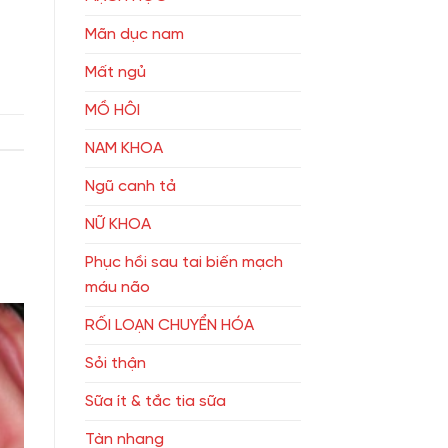
Mãn dục nam
Mất ngủ
MỒ HÔI
NAM KHOA
Ngũ canh tả
NỮ KHOA
Phục hồi sau tai biến mạch
máu não
RỐI LOẠN CHUYỂN HÓA
Sỏi thận
Sữa ít & tắc tia sữa
Tàn nhang