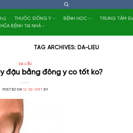
chủ
THUỐC ĐÔNG Y
BỆNH HỌC
TRUNG TÂM Đ
HỮA BỆNH TẠI NHÀ
TAG ARCHIVES:
DA-LIEU
DA LIỄU
y đậu bằng đông y có tốt ko?
POSTED ON
12/02/2017
BY