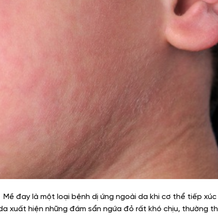
 Mề đay là một loại bệnh dị ứng ngoài da khi cơ thể tiếp xúc 
 da xuất hiện những đám sẩn ngứa đỏ rất khó chịu, thường th