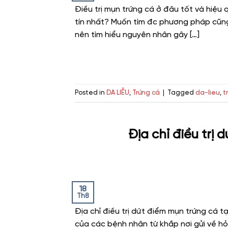
Điều trị mụn trứng cá ở đâu tốt và hiệu 
tín nhất? Muốn tìm đc phương pháp cũng n
nên tìm hiểu nguyên nhân gây […]
Posted in
DA LIỄU
,
Trứng cá
|
Tagged
da-lieu
,
t
Địa chỉ điều trị 
18
Th8
Địa chỉ điều trị dứt điểm mụn trứng cá t
của các bệnh nhân từ khắp nơi gửi về hỏ