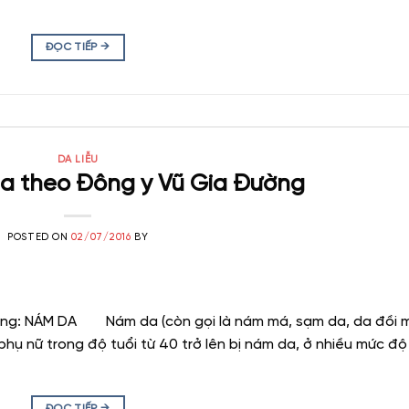
ĐỌC TIẾP
→
DA LIỄU
da theo Đông y Vũ Gia Đường
POSTED ON
02/07/2016
BY
ờng: NÁM DA Nám da (còn gọi là nám má, sạm da, da đồi m
hụ nữ trong độ tuổi từ 40 trở lên bị nám da, ở nhiều mức độ
ĐỌC TIẾP
→