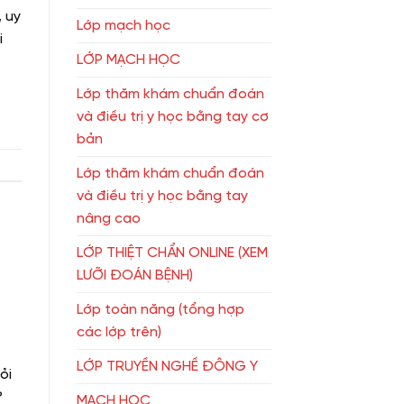
, uy
Lớp mạch học
i
LỚP MẠCH HỌC
Lớp thăm khám chuẩn đoán
và điều trị y học bằng tay cơ
bản
Lớp thăm khám chuẩn đoán
và điều trị y học bằng tay
nâng cao
LỚP THIỆT CHẨN ONLINE (XEM
LƯỠI ĐOÁN BỆNH)
Lớp toàn năng (tổng hợp
các lớp trên)
LỚP TRUYỀN NGHỀ ĐÔNG Y
ỏi
?
MẠCH HỌC