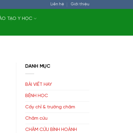
Liên hệ
Giới thiệu
ÀO TẠO Y HỌC
DANH MỤC
BÀI VIẾT HAY
BỆNH HỌC
Cấy chỉ & trường châm
Châm cứu
CHÂM CỨU BÌNH HOÀNH