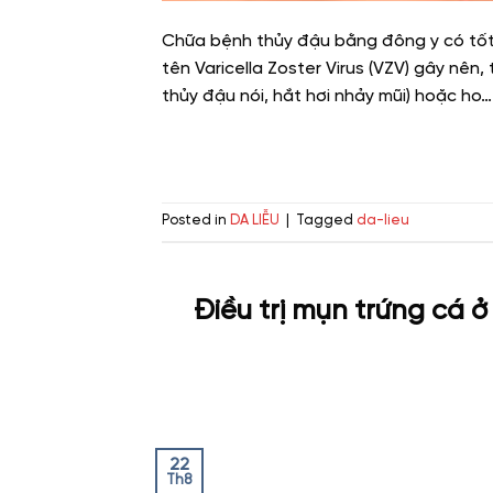
Chữa bệnh thủy đậu bằng đông y có tố
tên Varicella Zoster Virus (VZV) gây nên,
thủy đậu nói, hắt hơi nhảy mũi) hoặc ho… 
Posted in
DA LIỄU
|
Tagged
da-lieu
Điều trị mụn trứng cá ở
22
Th8