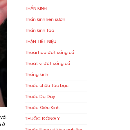
THẦN KINH
Thần kinh liên sườn
Thần kinh tọa
THẬN TIẾT NIỆU
Thoái hóa đốt sống cổ
Thoát vị đốt sống cổ
Thống kinh
Thuốc chữa tóc bạc
Thuốc Dạ Dầy
Thuốc Điều Kinh
với
THUỐC ĐÔNG Y
ì ở
Thuốc Nam và king nghiệm