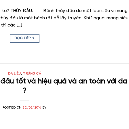
t ko? THỦY ĐẬU: Bệnh thủy đậu do một loại siêu vi mang
 thủy đậu là một bệnh rất dễ lây truyền: Khi 1 người mang siêu 
thì các […]
ĐỌC TIẾP
→
DA LIỄU
,
TRỨNG CÁ
 đâu tốt và hiệu quả và an toàn với da
?
POSTED ON
22/08/2016
BY