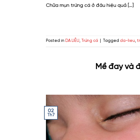
Chữa mụn trứng cá ở đâu hiệu quả […]
Posted in
DA LIỄU
,
Trứng cá
|
Tagged
da-lieu
,
t
Mề đay và đi
02
Th7