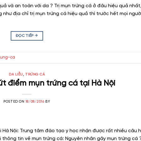
quả và an toàn với da ? Trị mụn trứng cá ở đâu hiệu quả nhất
hư địa chỉ trị mụn trứng cá hiệu quả thì trước hết mọi ngườ
ĐỌC TIẾP
→
rung-ca
DA LIỄU
,
TRỨNG CÁ
dứt điểm mụn trứng cá tại Hà Nội
POSTED ON
18/08/2016
BY
ại Hà Nội: Trung tâm đào tạo y học nhận được rất nhiều câu h
i thông tin về mụn trứng cá: Nguyên nhân gây mụn trứng cá 