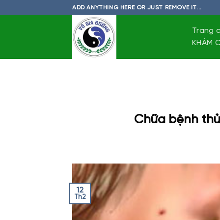
Skip
ADD ANYTHING HERE OR JUST REMOVE IT...
to
content
Trang 
KHÁM C
Chữa bệnh thủ
12
Th2