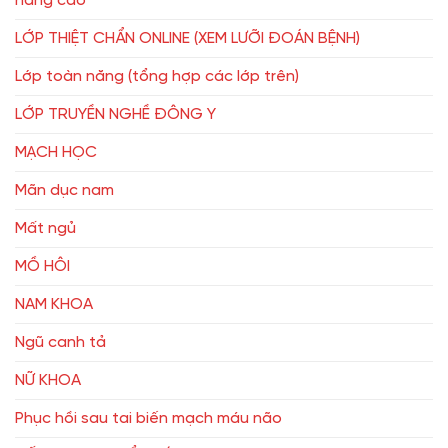
nâng cao
LỚP THIỆT CHẨN ONLINE (XEM LƯỠI ĐOÁN BỆNH)
Lớp toàn năng (tổng hợp các lớp trên)
LỚP TRUYỀN NGHỀ ĐÔNG Y
MẠCH HỌC
Mãn dục nam
Mất ngủ
MỒ HÔI
NAM KHOA
Ngũ canh tả
NỮ KHOA
Phục hồi sau tai biến mạch máu não