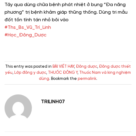
Tây qua dùng chữa bệnh phát nhiệt ở bụng “Đa năng
phương” trị bệnh khảm giáp thũng thống. Dùng tri mẫu
đốt tồn tính tán nhỏ bôi vào
#Ths_Bs_Vũ_Trí_Linh
#Học_Đông_Dược
This entry was posted in
BÀI VIẾT HAY
,
Đông dược
,
Đông dược thiết
yếu
,
Lớp đông y dược
,
THUỐC ĐÔNG Y
,
Thuốc Nam và king nghiệm
dùng
. Bookmark the
permalink
.
TRILINH07