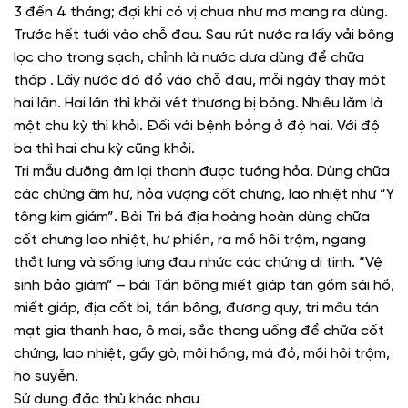
3 đến 4 tháng; đợi khi có vị chua như mơ mang ra dùng.
Trước hết tưới vào chỗ đau. Sau rút nước ra lấy vải bông
lọc cho trong sạch, chỉnh là nước dưa dùng để chữa
thấp . Lấy nước đó đổ vào chỗ đau, mỗi ngày thay một
hai lần. Hai lần thì khỏi vết thương bị bỏng. Nhiều lắm là
một chu kỳ thì khỏi. Đối với bệnh bỏng ở độ hai. Với độ
ba thì hai chu kỳ cũng khỏi.
Tri mẫu dưỡng âm lại thanh được tướng hỏa. Dùng chữa
các chứng âm hư, hỏa vượng cốt chưng, lao nhiệt như “Y
tông kim giám”. Bài Tri bá địa hoàng hoàn dùng chữa
cốt chưng lao nhiệt, hư phiền, ra mồ hôi trộm, ngang
thắt lưng và sống lưng đau nhức các chứng di tinh. “Vệ
sinh bảo giám” – bài Tần bông miết giáp tán gồm sài hồ,
miết giáp, địa cốt bì, tần bông, đương quy, tri mẫu tán
mạt gia thanh hao, ô mai, sắc thang uống để chữa cốt
chứng, lao nhiệt, gầy gò, môi hồng, má đỏ, mồi hôi trộm,
ho suyễn.
Sử dụng đặc thù khác nhau