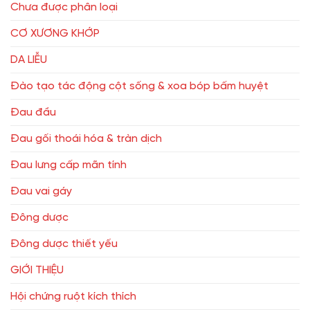
Chưa được phân loại
CƠ XƯƠNG KHỚP
DA LIỄU
Đào tạo tác động cột sống & xoa bóp bấm huyệt
Đau đầu
Đau gối thoái hóa & tràn dịch
Đau lưng cấp mãn tính
Đau vai gáy
Đông dược
Đông dược thiết yếu
GIỚI THIỆU
Hội chứng ruột kích thích