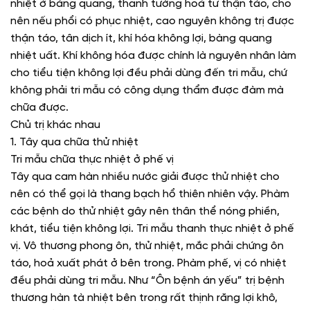
nhiệt ở bàng quang, thanh tướng hoả tư thận táo, cho
nên nếu phổi có phục nhiệt, cao nguyên không trị được
thận táo, tân dịch ít, khí hóa không lợi, bàng quang
nhiệt uất. Khí không hóa được chính là nguyên nhân làm
cho tiểu tiện không lợi đều phải dùng đến tri mẫu, chứ
không phải tri mẫu có công dụng thẩm được đàm mà
chữa được.
Chủ trị khác nhau
1. Tây qua chữa thử nhiệt
Tri mẫu chữa thực nhiệt ở phế vị
Tây qua cam hàn nhiều nước giải được thử nhiệt cho
nên có thể gọi là thang bạch hổ thiên nhiên vậy. Phàm
các bệnh do thử nhiệt gây nên thân thể nóng phiền,
khát, tiểu tiện không lợi. Tri mẫu thanh thực nhiệt ở phế
vị. Vô thương phong ôn, thử nhiệt, mắc phải chứng ôn
táo, hoả xuất phát ở bên trong. Phàm phế, vị có nhiệt
đều phải dùng tri mẫu. Như “Ôn bệnh án yếu” trị bệnh
thương hàn tà nhiệt bên trong rất thịnh răng lợi khô,