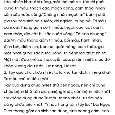
táo, phiền khát đòi uống, mắt mờ môi se, tức thì phải
dùng tri mẫu, thạch cao, mạch đông, cam thảo, nhân
sâm sắc nước uống.“Chứng nhân mạch trị” bài trị phế
gia thụ táo sinh ho suyễn, khi nghịch, dùng bài Tri mẫu
cam cát thang gồm có tri mẫu, thạch cao, cát cánh,
cam thảo, địa cốt bì, sắc nước uống.“Tế sinh phương”
Bài Nhị mẫu thang gồm tri mẫu, bối mẫu, hạnh nhân,
đình lịch, điềm lịch, bán hạ, quất hồng, cam thảo, gia
một nhát gừng sắc nước uống, trị bệnh lao thực nhiệt.
Mặt mắt đau khổ sở, ho suyễn cấp, phiền nhiệt, máu đỏ
khớp xương đau đớn, lúc nóng, lúc rét.
2. Tây qua chủ chữa nhiệt tà là khô tân dịch, miệng khát
Tri mẫu chủ trị tiêu khát
Tây qua dùng chữa nhiệt thử bên ngoài, nên chỉ dùng
chữa bệnh khô tân dịch, miệng khát, còn bệnh tiêu khát
thì không dùng được.Tri mẫu thanh nhiệt, tư âm nên
dùng chữa tiêu khát. “Y học trung tâm tây lục” bài Ngọc
Dịch thang gồm có sinh sơn dược, sinh hoàng cầm, sinh