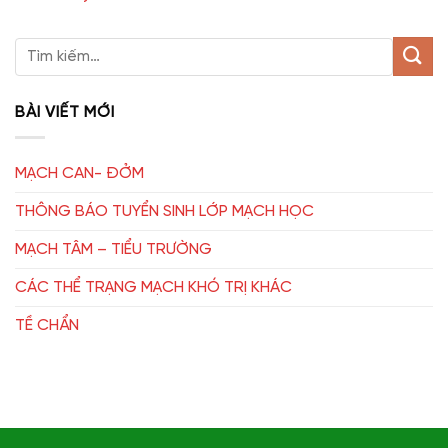
BÀI VIẾT MỚI
MẠCH CAN- ĐỞM
THÔNG BÁO TUYỂN SINH LỚP MẠCH HỌC
MẠCH TÂM – TIỂU TRƯỜNG
CÁC THỂ TRẠNG MẠCH KHÓ TRỊ KHÁC
TỀ CHẨN