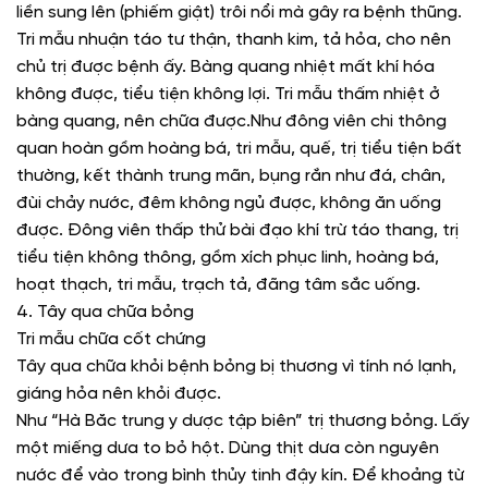
liền sung lên (phiếm giật) trôi nổi mà gây ra bệnh thũng.
Tri mẫu nhuận táo tư thận, thanh kim, tả hỏa, cho nên
chủ trị được bệnh ấy. Bàng quang nhiệt mất khí hóa
không được, tiểu tiện không lợi. Tri mẫu thấm nhiệt ở
bàng quang, nên chữa được.Như đông viên chi thông
quan hoàn gồm hoàng bá, tri mẫu, quế, trị tiểu tiện bất
thường, kết thành trung mãn, bụng rắn như đá, chân,
đùi chảy nước, đêm không ngủ được, không ăn uống
được. Đông viên thấp thử bài đạo khí trừ táo thang, trị
tiểu tiện không thông, gồm xích phục linh, hoàng bá,
hoạt thạch, tri mẫu, trạch tả, đãng tâm sắc uống.
4. Tây qua chữa bỏng
Tri mẫu chữa cốt chứng
Tây qua chữa khỏi bệnh bỏng bị thương vì tính nó lạnh,
giáng hỏa nên khỏi được.
Như “Hà Băc trung y dược tập biên” trị thương bỏng. Lấy
một miếng dưa to bỏ hột. Dùng thịt dưa còn nguyên
nước để vào trong bình thủy tinh đậy kín. Để khoảng từ