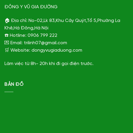
ĐÔNG Y VŨ GIA ĐƯỜNG
🏠 Địa chỉ: No-02,Lk 83,Khu Cây Quýt,Tổ 5,Phường La
Khê,Hà Đông,Hà Nội
☎️ Hotline: 0906 799 222
💌 Email: trilinh07@gmail.com
🛒 Website: dongyvugiaduong.com
Làm việc từ 8h- 20h khi đi gọi điện trước.
BẢN ĐỒ