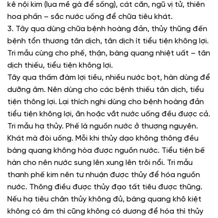
kê nội kim (lụa mề gà để sống), cát căn, ngũ vị tử, thiên
hoa phấn – sắc nước uống để chữa tiêu khát.
3. Tây qua dùng chữa bệnh hoàng đản, thủy thũng đến
bệnh tổn thương tân dịch, tân dịch ít tiểu tiện không lợi.
Tri mẫu cùng cho phế, thận, bàng quang nhiệt uất – tân
dịch thiếu, tiểu tiện không lợi.
Tây qua thấm đàm lợi tiều, nhiều nước bọt, hàn dùng để
dưỡng âm. Nên dùng cho các bệnh thiếu tân dịch, tiểu
tiện thông lợi. Lại thích nghi dùng cho bệnh hoàng đản
tiểu tiện không lợi, ăn hoặc vắt nước uống đều được cả.
Tri mẫu hạ thủy. Phế là nguồn nước ở thượng nguyên.
Khát mà đòi uống. Mỗi khi thủy dạo không thông đều
bàng quang không hòa được nguồn nước. Tiểu tiện bế
hàn cho nên nước sung lên xung lên trôi nổi. Tri mẫu
thanh phế kim nên tư nhuận được thủy để hóa nguồn
nước. Thông điều được thủy đạo tất tiêu được thũng.
Nếu hạ tiêu chân thủy không đủ, bàng quang khô kiệt
không có âm thì cũng không có dương để hóa thì thủy