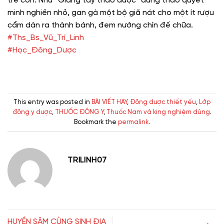
trẻ con. Như “Giang tây thảo dược” dùng thảo quyết
minh nghiền nhỏ, gan gà một bộ giã nát cho một ít rượu
cẩm dàn ra thành bánh, đem nướng chín đế chữa.
#Ths_Bs_Vũ_Trí_Linh
#Học_Đông_Dược
This entry was posted in
BÀI VIẾT HAY
,
Đông dược thiết yếu
,
Lớp
đông y dược
,
THUỐC ĐÔNG Y
,
Thuốc Nam và king nghiệm dùng
.
Bookmark the
permalink
.
TRILINH07
HUYỀN SÂM CÙNG SINH ĐỊA