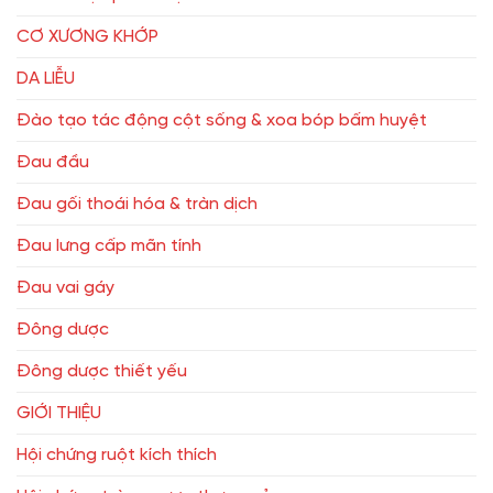
CƠ XƯƠNG KHỚP
DA LIỄU
Đào tạo tác động cột sống & xoa bóp bấm huyệt
Đau đầu
Đau gối thoái hóa & tràn dịch
Đau lưng cấp mãn tính
Đau vai gáy
Đông dược
Đông dược thiết yếu
GIỚI THIỆU
Hội chứng ruột kích thích