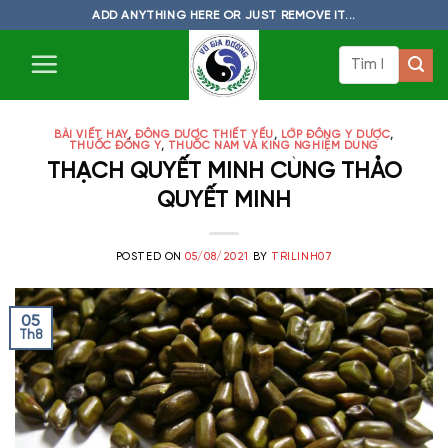
Skip
ADD ANYTHING HERE OR JUST REMOVE IT...
to
Tìm
content
kiếm:
BÀI VIẾT HAY
,
ĐÔNG DƯỢC THIẾT YẾU
,
LỚP ĐÔNG Y DƯỢC
,
THUỐC ĐÔNG Y
,
THUỐC NAM VÀ KING NGHIỆM DÙNG
THẠCH QUYẾT MINH CÙNG THẢO
QUYẾT MINH
POSTED ON
05/08/2021
BY
TRILINH07
05
Th8