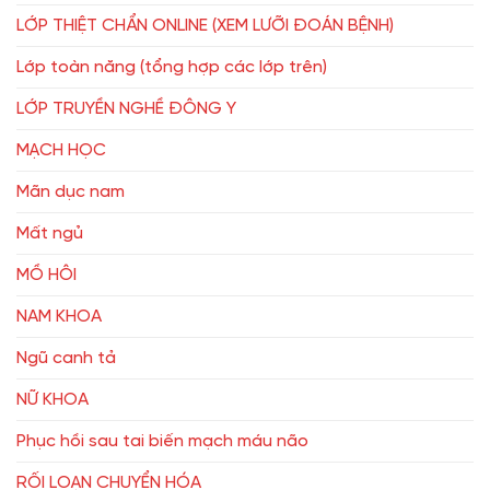
LỚP THIỆT CHẨN ONLINE (XEM LƯỠI ĐOÁN BỆNH)
Lớp toàn năng (tổng hợp các lớp trên)
LỚP TRUYỀN NGHỀ ĐÔNG Y
MẠCH HỌC
Mãn dục nam
Mất ngủ
MỒ HÔI
NAM KHOA
Ngũ canh tả
NỮ KHOA
Phục hồi sau tai biến mạch máu não
RỐI LOẠN CHUYỂN HÓA