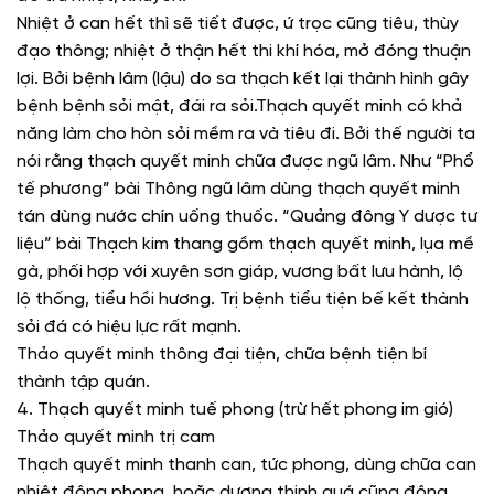
Nhiệt ở can hết thì sẽ tiết được, ứ trọc cũng tiêu, thùy
đạo thông; nhiệt ở thận hết thi khí hóa, mở đóng thuận
lợi. Bởi bệnh lâm (lậu) do sa thạch kết lại thành hình gây
bệnh bệnh sỏi mật, đái ra sỏi.Thạch quyết minh có khả
năng làm cho hòn sỏi mềm ra và tiêu đi. Bởi thế người ta
nói rằng thạch quyết minh chữa được ngũ lâm. Như “Phổ
tế phương” bài Thông ngũ lâm dùng thạch quyết minh
tán dùng nước chín uống thuốc. “Quảng đông Y dược tư
liệu” bài Thạch kim thang gồm thạch quyết minh, lụa mề
gà, phối hợp với xuyên sơn giáp, vương bất lưu hành, lộ
lộ thống, tiểu hồi hương. Trị bệnh tiểu tiện bế kết thành
sỏi đá có hiệu lực rất mạnh.
Thảo quyết minh thông đại tiện, chữa bệnh tiện bí
thành tập quán.
4. Thạch quyết minh tuế phong (trừ hết phong im gió)
Thảo quyết minh trị cam
Thạch quyết minh thanh can, tức phong, dùng chữa can
nhiệt động phong, hoặc dương thịnh quá cũng động