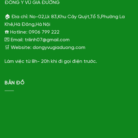
ĐÔNG Y VŨ GIA ĐƯỜNG
🏠 Địa chỉ: No-02,Lk 83,Khu Cây Quýt,Tổ 5,Phường La
Khê,Hà Đông,Hà Nội
☎️ Hotline: 0906 799 222
💌 Email: trilinh07@gmail.com
🛒 Website: dongyvugiaduong.com
Làm việc từ 8h- 20h khi đi gọi điện trước.
BẢN ĐỒ