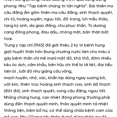
phong. Như “Tạp bệnh chứng trị tân nghĩa”. Bài thiên ma
câu đằng ẩm gồm thiên ma câu đằng, sinh thạch quyết,
chi tử, hoàng xuyên, ngưu tất, đỗ trọng, ích mẫu thảo,
tang ký sinh, dạ giao đằng, chu phục thần. Trị dương
cang đông phong, đau dầu, chóng mặt, bán thân bất
toại.
Trung y tạp chí (1965) đã giới thiệu 2 kỳ trị bệnh hung
giật huyết thần hôn (bụng chướng nước làm cho máu ứ
gây bệnh thần chí mê man) mặt đỏ, khó thở, đờm nhiều
kêu óc ách, cấm khẩu, bên hữu chi thể bị tê liệt, đại tiểu
tiện bí , lưỡi đỏ như giáng cầu vồng,
mạch huyền, nhỏ, xác, khẩn kíp dùng ngay sương bồ,
uất kim, thiên trúc hoàng sinh thạch cao, sinh dã thạch
(đốt đỏ), sinh thạch quyết, song câu đằng, ngưu tất.
Những chứng hung, can nhiệt động phong thường phải
dùng đến thạch quyết minh, thảo quyết minh tả nhiệt
thông tiện, kiêm bổ hư, có thể dùng chữa bệnh cam của