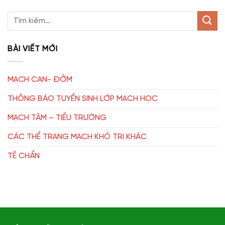
BÀI VIẾT MỚI
MẠCH CAN- ĐỞM
THÔNG BÁO TUYỂN SINH LỚP MẠCH HỌC
MẠCH TÂM – TIỂU TRƯỜNG
CÁC THỂ TRẠNG MẠCH KHÓ TRỊ KHÁC
TỀ CHẨN