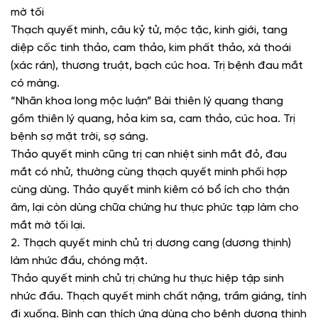
mờ tối
Thạch quyết minh, câu kỷ tử, mộc tặc, kinh giới, tang
diệp cốc tinh thảo, cam thảo, kim phất thảo, xà thoái
(xác rán), thương truật, bạch cúc hoa. Trị bệnh đau mắt
có màng.
“Nhãn khoa long mộc luận” Bài thiên lý quang thang
gồm thiên lý quang, hỏa kim sa, cam thảo, cúc hoa. Trị
bệnh sợ mặt trời, sợ sáng.
Thảo quyết minh cũng trị can nhiệt sinh mắt đỏ, đau
mắt có nhử, thường cùng thạch quyết minh phối hợp
cùng dùng. Thảo quyết minh kiêm có bổ ích cho thận
âm, lại còn dùng chữa chứng hư thực phức tạp làm cho
mắt mờ tối lại.
2. Thạch quyết minh chủ trị dương cang (dương thịnh)
làm nhức đầu, chóng mặt.
Thảo quyết minh chủ trị chứng hư thực hiệp tập sinh
nhức đầu. Thạch quyết minh chất nặng, trầm giáng, tính
đi xuống. Bình can thích ứng dùng cho bệnh dương thịnh