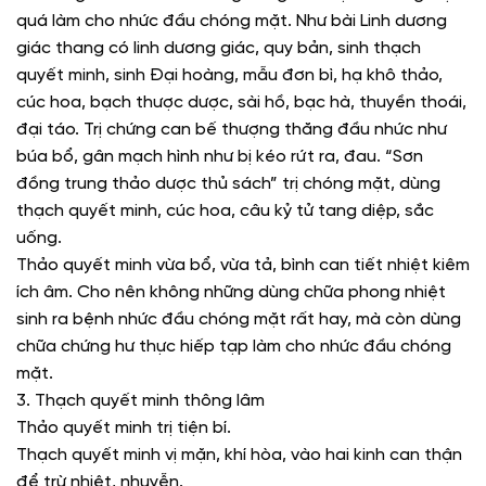
quá làm cho nhức đầu chóng mặt. Như bài Linh dương
giác thang có linh dương giác, quy bản, sinh thạch
quyết minh, sinh Đại hoàng, mẫu đơn bì, hạ khô thảo,
cúc hoa, bạch thược dược, sài hồ, bạc hà, thuyền thoái,
đại táo. Trị chứng can bế thượng thăng đầu nhức như
búa bổ, gân mạch hình như bị kéo rứt ra, đau. “Sơn
đồng trung thảo dược thủ sách” trị chóng mặt, dùng
thạch quyết minh, cúc hoa, câu kỷ tử tang diệp, sắc
uống.
Thảo quyết minh vừa bổ, vừa tả, bình can tiết nhiệt kiêm
ích âm. Cho nên không những dùng chữa phong nhiệt
sinh ra bệnh nhức đầu chóng mặt rất hay, mà còn dùng
chữa chứng hư thực hiếp tạp làm cho nhức đầu chóng
mặt.
3. Thạch quyết minh thông lâm
Thảo quyết minh trị tiện bí.
Thạch quyết minh vị mặn, khí hòa, vào hai kinh can thận
để trừ nhiệt, nhuyễn.