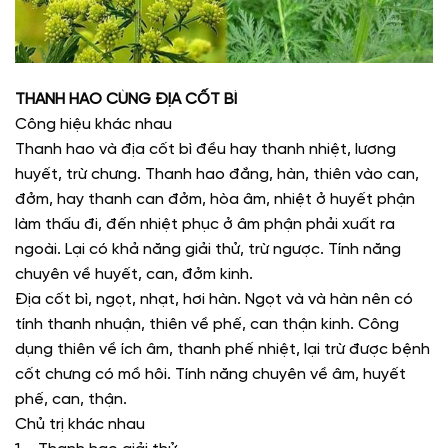
THANH HAO CÙNG ĐỊA CỐT BÌ
Công hiệu khác nhau
Thanh hao và địa cốt bì đều hay thanh nhiệt, lương
huyết, trừ chưng. Thanh hao đắng, hàn, thiên vào can,
đởm, hay thanh can đởm, hòa âm, nhiệt ở huyết phận
làm thấu đi, đến nhiệt phục ở âm phận phải xuất ra
ngoài. Lại có khả năng giải thử, trừ ngược. Tính năng
chuyên về huyết, can, đởm kinh.
Địa cốt bì, ngọt, nhạt, hơi hàn. Ngọt và và hàn nên có
tính thanh nhuận, thiên về phế, can thận kinh. Công
dụng thiên về ích âm, thanh phế nhiệt, lại trừ được bệnh
cốt chưng có mồ hôi. Tính năng chuyên về âm, huyết
phế, can, thận.
Chủ trị khác nhau