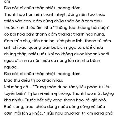
âm
Địa cốt bì chữa thấp nhiệt, hoàng đởm.
Thanh hao hàn nên thanh nhiệt, đắng nên táo thấp
thiên vào can. đởm dùng chữa thấp ôn ở tam tiêu
thuộc kinh thiếu âm. Như “Thông tục thương hàn luận”
có bài hoa cầm thanh đởm thang : thanh hoa hung,
đạm trúc nhự, tiên bán hạ, xích phục linh, thanh tử cầm.
sinh chỉ xác, quảng trần bì, bích ngọc tán; Để chữa
chứng thấp, nhiệt uất, khí cơ không được khoan khoái
ngực bĩ sinh ra nôn mửa cả nóng lẫn rét như bệnh
ngược.
Địa cốt bì chữa thấp nhiệt, hoàng đảm.
Đặc thù điều trị có khác nhau.
Nội mông cổ – “Trung thảo dược tân y liệu pháp tư liệu
tuyển biên” Trị lan vĩ viêm vị thống. Thanh hao một lượng
khá nhiều. Trước hết sấy vàng thanh hao, rồi giã nhỏ.
Buổi sáng, trưa, chiều dùng nước uống cùng với bữa
cơm. Mỗi lần 2 khắc. “Trửu hậu phương” trị kim sang phổi