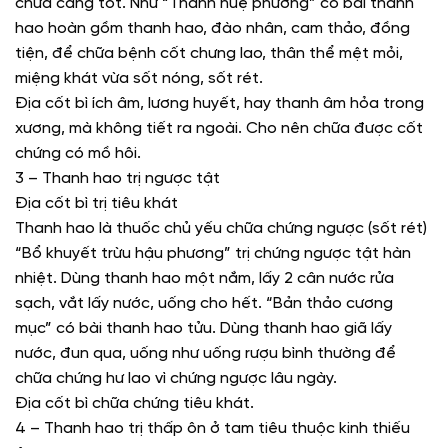
chữa càng tốt. Như “Thánh huệ phương” có bài thanh
hao hoàn gồm thanh hao, đào nhân, cam thảo, đồng
tiện, để chữa bệnh cốt chưng lao, thân thể mệt mỏi,
miệng khát vừa sốt nóng, sốt rét.
Địa cốt bì ích âm, lương huyết, hay thanh âm hỏa trong
xương, mà không tiết ra ngoài. Cho nên chữa được cốt
chứng có mồ hôi.
3 – Thanh hao trị ngược tật
Địa cốt bì trị tiêu khát
Thanh hao là thuốc chủ yếu chữa chứng ngược (sốt rét)
“Bổ khuyết trừu hậu phương” trị chứng ngược tật hàn
nhiệt. Dùng thanh hao một nắm, lấy 2 cân nước rửa
sạch, vắt lấy nước, uống cho hết. “Bản thảo cương
mục” có bài thanh hao tửu. Dùng thanh hao giã lấy
nước, đun qua, uống như uống rượu bình thường để
chữa chứng hư lao vì chứng ngược lâu ngày.
Địa cốt bì chữa chứng tiêu khát.
4 – Thanh hao trị thấp ôn ở tam tiêu thuộc kinh thiếu