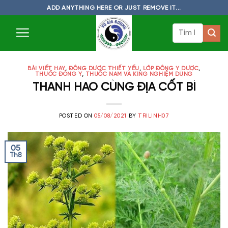
Skip
ADD ANYTHING HERE OR JUST REMOVE IT...
to
Tìm
content
kiếm:
BÀI VIẾT HAY
,
ĐÔNG DƯỢC THIẾT YẾU
,
LỚP ĐÔNG Y DƯỢC
,
THUỐC ĐÔNG Y
,
THUỐC NAM VÀ KING NGHIỆM DÙNG
THANH HAO CÙNG ĐỊA CỐT BÌ
POSTED ON
05/08/2021
BY
TRILINH07
05
Th8