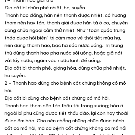
1 – Thanh hao giải thử
Địa cốt bì chữa phế nhiệt, ho, suyễn.
Thanh hao đắng, hàn nên thanh được nhiệt, có hương
thơm nên hay tán, thanh giải được hàn tà ở cơ, chuyên
dùng chữa ngoại cảm thử nhiệt. Như “toàn quốc trung
thảo dược hối biên” trị cảm mạo về thời tiết mùa hạ,
nên dùng thanh hao, bạc hà sắc nước uống. Trị trúng
thử dùng thanh hao pha nước sôi uống, hoặc giã nát
vắt lấy nước, ngâm vào nước lạnh để uống.
Địa cốt bì thanh phế, giáng hỏa, dùng chữa phế nhiệt,
ho suyễn.
2 – Thanh hao dùng cho bệnh cốt chứng không có mồ
hôi.
Địa cốt bì dùng cho bệnh cốt chứng có mồ hôi.
Thanh hao thơm nên tán thấu tới trong xương; hỏa ở
ngoài bì phu cũng được tiết thấu đáo, lại còn hay thoái
được âm hỏa. Cho nên chẳng những chữa được bệnh
cốt có mồ hôi, mà cà bệnh cốt chứng không có mồ hổi