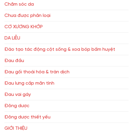
Chăm sóc da
Chưa được phân loại
CƠ XƯƠNG KHỚP
DA LIỄU
Đào tạo tác động cột sống & xoa bóp bấm huyệt
Đau đầu
Đau gối thoái hóa & tràn dịch
Đau lưng cấp mãn tính
Đau vai gáy
Đông dược
Đông dược thiết yếu
GIỚI THIỆU