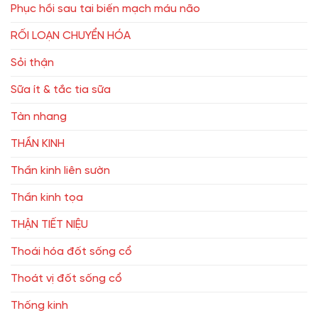
Phục hồi sau tai biến mạch máu não
RỐI LOẠN CHUYỂN HÓA
Sỏi thận
Sữa ít & tắc tia sữa
Tàn nhang
THẦN KINH
Thần kinh liên sườn
Thần kinh tọa
THẬN TIẾT NIỆU
Thoái hóa đốt sống cổ
Thoát vị đốt sống cổ
Thống kinh