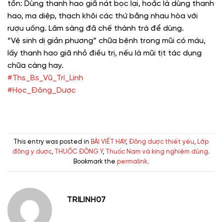
tổn: Dùng thanh hao giã nát bọc lại, hoặc là dùng thanh
hao, ma diệp, thạch khôi các thứ bằng nhau hòa với
rượu uống. Lâm sàng đã chế thành trà để dùng.
“Vệ sinh dị giản phương” chữa bệnh trong mũi có máu,
lấy thanh hao giã nhỏ điều trị, nếu là mũi tịt tác dụng
chữa càng hay.
#Ths_Bs_Vũ_Trí_Linh
#Học_Đông_Dược
This entry was posted in
BÀI VIẾT HAY
,
Đông dược thiết yếu
,
Lớp
đông y dược
,
THUỐC ĐÔNG Y
,
Thuốc Nam và king nghiệm dùng
.
Bookmark the
permalink
.
TRILINH07