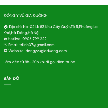
ĐÔNG Y VŨ GIA ĐƯỜNG
🏠 Địa chỉ: No-02,Lk 83,Khu Cây Quýt,Tổ 5,Phường La
Khê,Hà Đông,Hà Nội
☎️ Hotline: 0906 799 222
💌 Email: trilinh07@gmail.com
🛒 Website: dongyvugiaduong.com
Làm việc từ 8h- 20h khi đi gọi điện trước.
BẢN ĐỒ