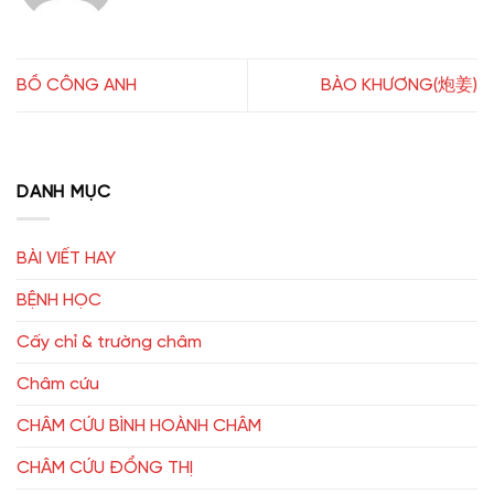
BỒ CÔNG ANH
BÀO KHƯƠNG(炮姜)
DANH MỤC
BÀI VIẾT HAY
BỆNH HỌC
Cấy chỉ & trường châm
Châm cứu
CHÂM CỨU BÌNH HOÀNH CHÂM
CHÂM CỨU ĐỔNG THỊ