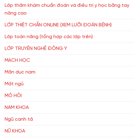
Lớp thăm khám chuẩn đoán và điều trị y học bằng tay
nâng cao
LỚP THIỆT CHẨN ONLINE (XEM LƯỠI ĐOÁN BỆNH)
Lớp toàn năng (tổng hợp các lớp trên)
LỚP TRUYỀN NGHỀ ĐÔNG Y
MẠCH HỌC
Mãn dục nam
Mất ngủ
MỒ HÔI
NAM KHOA
Ngũ canh tả
NỮ KHOA