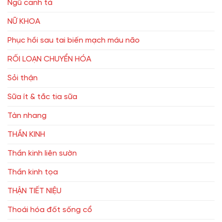
Ngũ canh tả
NỮ KHOA
Phục hồi sau tai biến mạch máu não
RỐI LOẠN CHUYỂN HÓA
Sỏi thận
Sữa ít & tắc tia sữa
Tàn nhang
THẦN KINH
Thần kinh liên sườn
Thần kinh tọa
THẬN TIẾT NIỆU
Thoái hóa đốt sống cổ