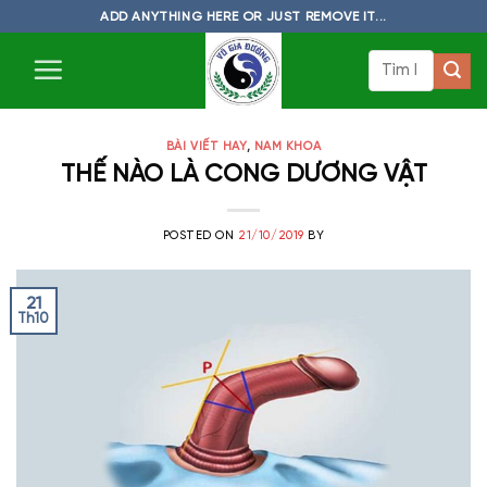
Skip
ADD ANYTHING HERE OR JUST REMOVE IT...
to
Tìm
content
kiếm:
BÀI VIẾT HAY
,
NAM KHOA
THẾ NÀO LÀ CONG DƯƠNG VẬT
POSTED ON
21/10/2019
BY
21
Th10