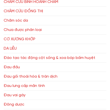
CHÂM CỨU BÌNH HOÀNH CHÂM
CHÂM CỨU ĐỔNG THỊ
Chăm sóc da
Chưa được phân loại
CƠ XƯƠNG KHỚP
DA LIỄU
Đào tạo tác động cột sống & xoa bóp bấm huyệt
Đau đầu
Đau gối thoái hóa & tràn dịch
Đau lưng cấp mãn tính
Đau vai gáy
Đông dược