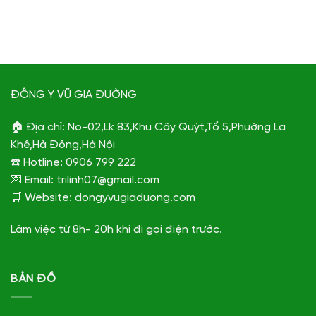
ĐÔNG Y VŨ GIA ĐƯỜNG
🏠 Địa chỉ: No-02,Lk 83,Khu Cây Quýt,Tổ 5,Phường La
Khê,Hà Đông,Hà Nội
☎️ Hotline: 0906 799 222
💌 Email: trilinh07@gmail.com
🛒 Website: dongyvugiaduong.com
Làm việc từ 8h- 20h khi đi gọi điện trước.
BẢN ĐỒ