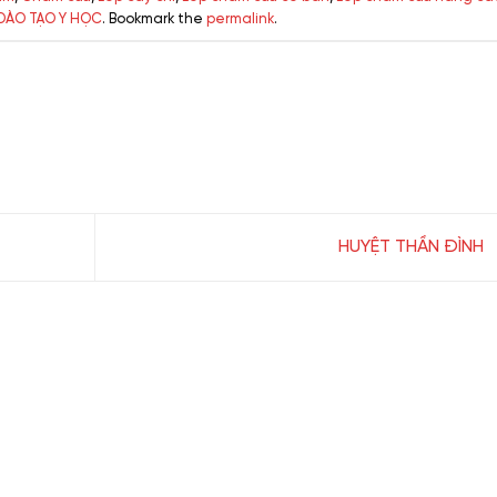
ĐÀO TẠO Y HỌC
. Bookmark the
permalink
.
HUYỆT THẦN ĐÌNH