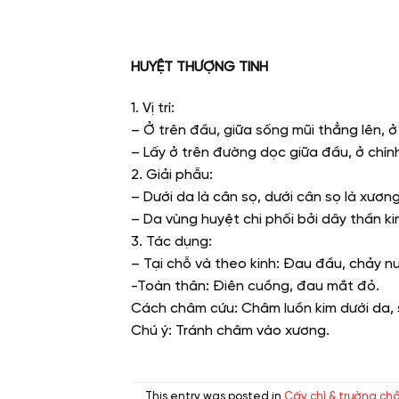
HUYỆT THƯỢNG TINH
1. Vị trí:
– Ở trên đầu, giữa sống mũi thẳng lên, ở 
– Lấy ở trên đường dọc giữa đầu, ở chín
2. Giải phẫu:
– Dưới da là cân sọ, dưới cân sọ là xương
– Da vùng huyệt chi phối bởi dây thần ki
3. Tác dụng:
– Tại chỗ và theo kinh: Đau đầu, chảy 
-Toàn thân: Điên cuồng, đau mắt đỏ.
Cách châm cứu: Châm luồn kim dưới da, s
Chú ý: Tránh châm vào xương.
This entry was posted in
Cấy chỉ & trường ch