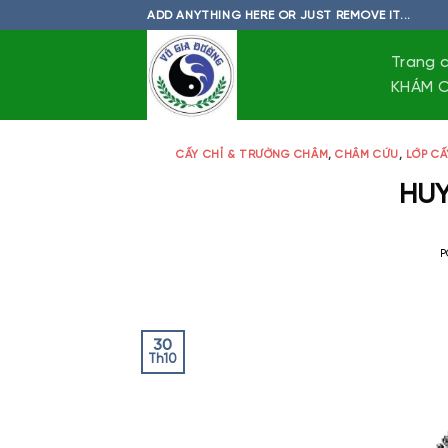
Skip
ADD ANYTHING HERE OR JUST REMOVE IT...
to
content
Trang 
KHÁM C
CẤY CHỈ & TRƯỜNG CHÂM
,
CHÂM CỨU
,
LỚP CẤ
HUY
P
30
Th10