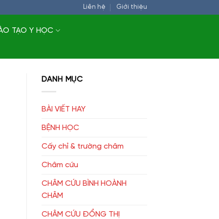
Liên hệ
Giới thiệu
ÀO TẠO Y HỌC
DANH MỤC
BÀI VIẾT HAY
BỆNH HỌC
Cấy chỉ & trường châm
Châm cứu
CHÂM CỨU BÌNH HOÀNH
CHÂM
CHÂM CỨU ĐỔNG THỊ