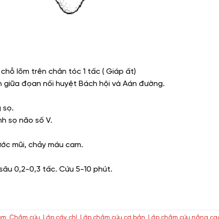
chỗ lõm trên chân tóc 1 tấc ( Giáp ất)
h giữa đọan nối huyệt Bách hội và Aán đường.
 sọ.
nh sọ não số V.
nước mũi, chảy máu cam.
âu 0,2-0,3 tấc. Cứu 5-10 phút.
âm
,
Châm cứu
,
Lớp cấy chỉ
,
Lớp châm cứu cơ bản
,
Lớp châm cứu nâng ca