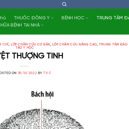
chủ
THUỐC ĐÔNG Y
BỆNH HỌC
TRUNG TÂM Đ
HỮA BỆNH TẠI NHÀ
Y CHỈ
,
LỚP CHÂM CỨU CƠ BẢN
,
LỚP CHÂM CỨU NÂNG CAO
,
TRUNG TÂM ĐÀO
TẠO Y HỌC
ỆT THƯỢNG TINH
OSTED ON
30/10/2022
BY
TV C