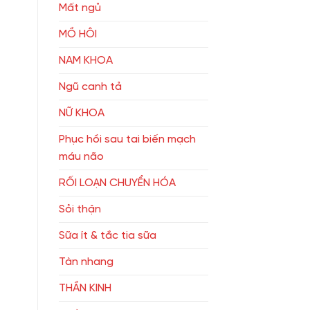
Mất ngủ
MỒ HÔI
NAM KHOA
Ngũ canh tả
NỮ KHOA
Phục hồi sau tai biến mạch
máu não
RỐI LOẠN CHUYỂN HÓA
Sỏi thận
Sữa ít & tắc tia sữa
Tàn nhang
THẦN KINH