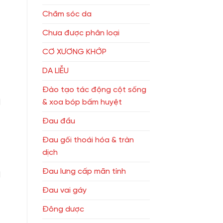
Chăm sóc da
Chưa được phân loại
CƠ XƯƠNG KHỚP
DA LIỄU
Đào tạo tác động cột sống
& xoa bóp bấm huyệt
Đau đầu
Đau gối thoái hóa & tràn
dịch
Đau lưng cấp mãn tính
Đau vai gáy
Đông dược