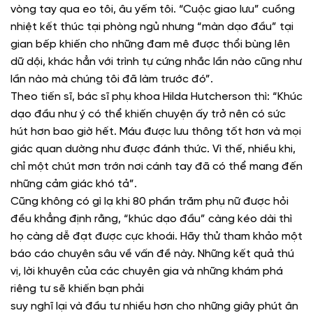
vòng tay qua eo tôi, âu yếm tôi. “Cuộc giao lưu” cuồng
nhiệt kết thúc tại phòng ngủ nhưng “màn dạo đầu” tại
gian bếp khiến cho những đam mê được thổi bùng lên
dữ dội, khác hẳn với trình tự cứng nhắc lần nào cũng như
lần nào mà chúng tôi đã làm trước đó”.
Theo tiến sĩ, bác sĩ phụ khoa Hilda Hutcherson thì: “Khúc
dạo đầu như ý có thể khiến chuyện ấy trở nên có sức
hút hơn bao giờ hết. Máu được lưu thông tốt hơn và mọi
giác quan dường như được đánh thức. Vì thế, nhiều khi,
chỉ một chút mơn trớn nơi cánh tay đã có thể mang đến
những cảm giác khó tả”.
Cũng không có gì lạ khi 80 phần trăm phụ nữ được hỏi
đều khẳng định rằng, “khúc dạo đầu” càng kéo dài thì
họ càng dễ đạt được cực khoái. Hãy thử tham khảo một
báo cáo chuyên sâu về vấn đề này. Những kết quả thú
vị, lời khuyên của các chuyên gia và những khám phá
riêng tư sẽ khiến bạn phải
suy nghĩ lại và đầu tư nhiều hơn cho những giây phút ân