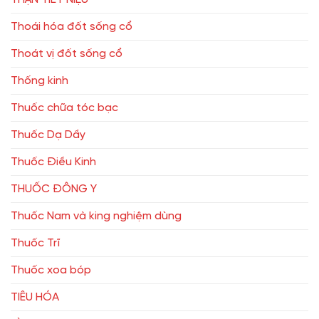
Thoái hóa đốt sống cổ
Thoát vị đốt sống cổ
Thống kinh
Thuốc chữa tóc bạc
Thuốc Dạ Dầy
Thuốc Điều Kinh
THUỐC ĐÔNG Y
Thuốc Nam và king nghiệm dùng
Thuốc Trĩ
Thuốc xoa bóp
TIÊU HÓA