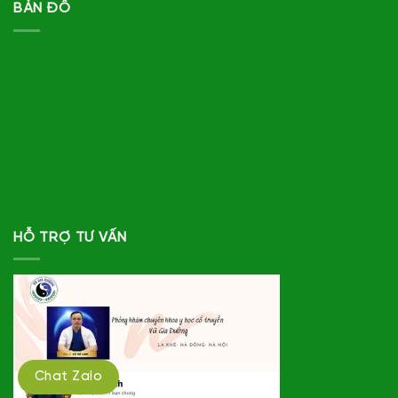
BẢN ĐỒ
HỖ TRỢ TƯ VẤN
Chat Zalo