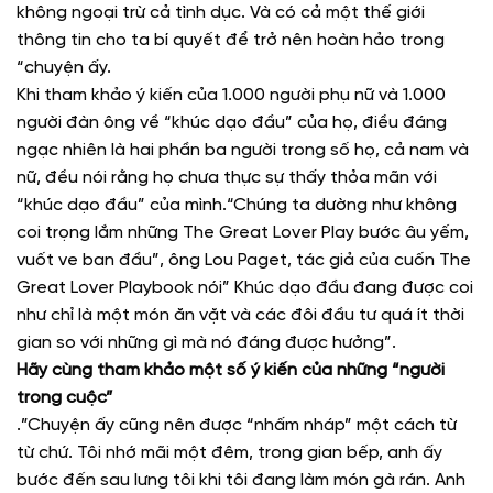
không ngoại trừ cả tình dục. Và có cả một thế giới
thông tin cho ta bí quyết để trở nên hoàn hảo trong
“chuyện ấy.
Khi tham khảo ý kiến của 1.000 người phụ nữ và 1.000
người đàn ông về “khúc dạo đầu” của họ, điều đáng
ngạc nhiên là hai phần ba người trong số họ, cả nam và
nữ, đều nói rằng họ chưa thực sự thấy thỏa mãn với
“khúc dạo đầu” của mình.“Chúng ta dường như không
coi trọng lắm những The Great Lover Play bước âu yếm,
vuốt ve ban đầu”, ông Lou Paget, tác giả của cuốn The
Great Lover Playbook nói” Khúc dạo đầu đang được coi
như chỉ là một món ăn vặt và các đôi đầu tư quá ít thời
gian so với những gì mà nó đáng được hưởng”.
Hãy cùng tham khảo một số ý kiến của những “người
trong cuộc”
.”Chuyện ấy cũng nên được “nhấm nháp” một cách từ
từ chứ. Tôi nhớ mãi một đêm, trong gian bếp, anh ấy
bước đến sau lưng tôi khi tôi đang làm món gà rán. Anh