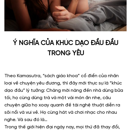
Ý NGHĨA CỦA KHÚC DẠO ĐẦU ĐẦU
TRONG YÊU
Theo Kamasutra, “sách giáo khoa” cổ điển của nhân
loại về chuyện yêu đương, thì đây mới thực sự là “khúc
dạo đầu” lý tưởng: Chàng mời nàng đến nhà dùng bữa
tối, họ cùng dùng trà và một vài món ăn nhẹ, câu
chuyện giữa họ xoay quanh đề tài nghệ thuật diễn ra
sôi nổi và vui vẻ. Họ cùng hát và chơi nhạc cho nhau
nghe. Và sau đó là…
Trong thế giới hiện đại ngày nay, mọi thứ đã thay đổi,